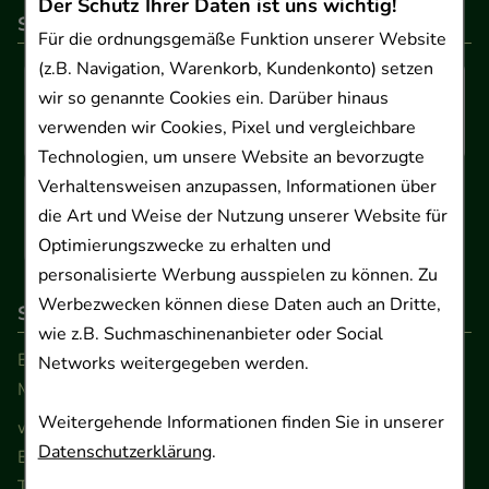
Der Schutz Ihrer Daten ist uns wichtig!
So können Sie bezahlen
Für die ordnungsgemäße Funktion unserer Website
(z.B. Navigation, Warenkorb, Kundenkonto) setzen
wir so genannte Cookies ein. Darüber hinaus
verwenden wir Cookies, Pixel und vergleichbare
Technologien, um unsere Website an bevorzugte
Verhaltensweisen anzupassen, Informationen über
die Art und Weise der Nutzung unserer Website für
Optimierungszwecke zu erhalten und
personalisierte Werbung ausspielen zu können. Zu
Werbezwecken können diese Daten auch an Dritte,
So erreichen Sie uns
wie z.B. Suchmaschinenanbieter oder Social
Beratung und Kundenservice:
Networks weitergegeben werden.
Montag - Freitag von 9.00 bis 17.00 Uhr
Weitergehende Informationen finden Sie in unserer
www.ApoSalis.de
· E-Mail:
info@ApoSalis.de
Datenschutzerklärung
.
Ernst-August-Platz 2 · 30159 Hannover
Telefon 0511 89 71 80 0 · Fax 0511 89 71 80 11