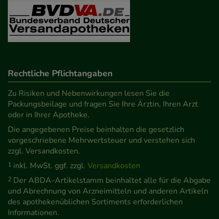
Besuchers oder unsere Seite an bevorzugte
Verhaltensweisen (z.B. Spracheinstellung)
anzupassen. Komfort-Cookies ermöglichen es uns
auch auf Ihre Bedürfnisse zugeschrittene Inhalte
anzuzeigen und unser Partnerprogramm zu
betreiben.
Rechtliche Pflichtangaben
Zu Risiken und Nebenwirkungen lesen Sie die
Statistik & Tracking:
Hierüber lassen sich
Packungsbeilage und fragen Sie Ihre Ärztin, Ihren Arzt
Informationen über die Art und Weise der Nutzung
oder in Ihrer Apotheke.
unserer Website sammeln, mit deren Hilfe wir
Die angegebenen Preise beinhalten die gesetzlich
unsere Website weiter für Sie optimieren können,
vorgeschriebene Mehrwertsteuer und verstehen sich
den Inhalt auf unserer Website aber auch die
zzgl. Versandkosten.
Werbung auf Drittseiten möglichst relevant für Sie
1
inkl. MwSt. ggf. zzgl.
Versandkosten
zu gestalten. Bitte beachten Sie, dass Daten hierfür
2
Der ABDA-Artikelstamm beinhaltet alle für die Abgabe
teilweise an Dritte wie z.B. Google oder soziale
und Abrechnung von Arzneimitteln und anderen Artikeln
Medien übertragen werden.
des apothekenüblichen Sortiments erforderlichen
Informationen.