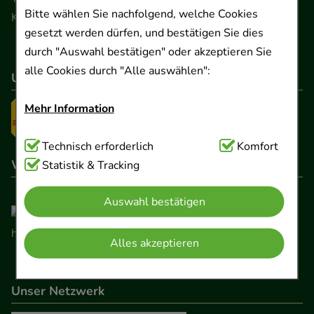
Bitte wählen Sie nachfolgend, welche Cookies
Kontaktformular
gesetzt werden dürfen, und bestätigen Sie dies
durch "Auswahl bestätigen" oder akzeptieren Sie
alle Cookies durch "Alle auswählen":
Unser Versanddienstleister
Mehr Information
Technisch Notwendig:
Technisch erforderlich
Hierbei handelt es sich um
Komfort
Wir sind hier gelistet
Cookies, die für die Grundfunktionen unserer
Statistik & Tracking
Website notwendig sind (z.B. Navigation,
Auswahl bestätigen
Warenkorb, Kundenkonto), weshalb auf diese nicht
verzichtet werden kann.
Alles akzeptieren
Komfort:
Diese Cookies werden genutzt um das
Einkaufserlebnis noch ansprechender zu gestalten,
Unser Netzwerk
beispielsweise für die Wiedererkennung des