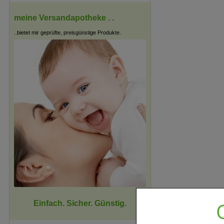
meine Versandapotheke . .
..bietet mir geprüfte, preisgünstige Produkte.
Einfach. Sicher. Günstig.