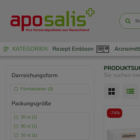
KATEGORIEN
Rezept Einlösen
Arzneimitt
PRODUKTSU
Sie suchen na
Darreichungsform
Filmtabletten (3)
Packungsgröße
-
74%
20 st (1)
50 st (1)
10 st (1)