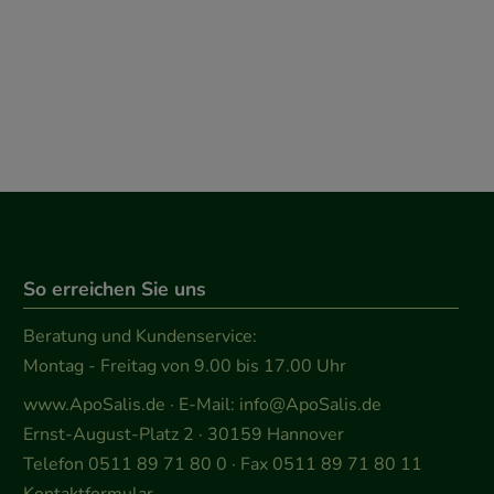
So erreichen Sie uns
Beratung und Kundenservice:
Montag - Freitag von 9.00 bis 17.00 Uhr
www.ApoSalis.de
· E-Mail:
info@ApoSalis.de
Ernst-August-Platz 2 · 30159 Hannover
Telefon 0511 89 71 80 0 · Fax 0511 89 71 80 11
Kontaktformular