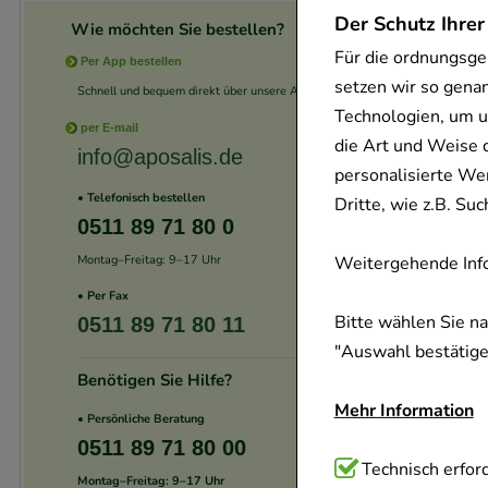
Der Schutz Ihrer
Wie möchten Sie bestellen?
Für die ordnungsge
Per App bestellen
setzen wir so gena
Schnell und bequem direkt über unsere App.
Technologien, um u
per E-mail
die Art und Weise 
info@aposalis.de
personalisierte We
• Telefonisch bestellen
Dritte, wie z.B. S
0511 89 71 80 0
Montag–Freitag: 9–17 Uhr
Weitergehende Info
• Per Fax
Bitte wählen Sie n
0511 89 71 80 11
"Auswahl bestätigen
Benötigen Sie Hilfe?
Mehr Information
• Persönliche Beratung
0511 89 71 80 00
Technisch Notwend
Technisch erford
Montag–Freitag: 9–17 Uhr