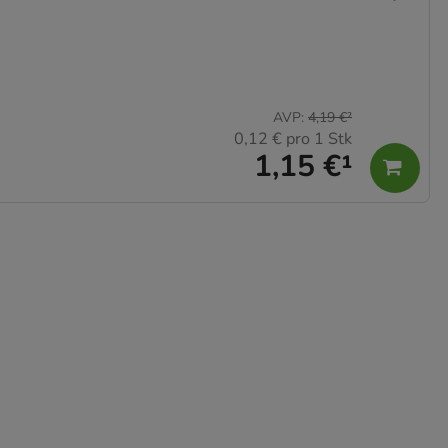
AVP
:
4,19 €
²
0,12 €
pro 1 Stk
1,15 €
¹