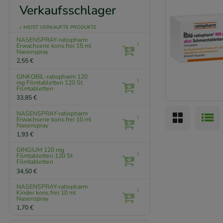
Verkaufsschlager
» MEIST VERKAUFTE PRODUKTE
NASENSPRAY-ratiopharm
1
Erwachsene kons.frei
15 ml
Nasenspray
2,55 €
GINKOBIL-ratiopharm 120
1
mg Filmtabletten
120 St
Filmtabletten
33,85 €
NASENSPRAY-ratiopharm
1
Erwachsene kons.frei
10 ml
Nasenspray
1,93 €
GINGIUM 120 mg
1
Filmtabletten
120 St
Filmtabletten
34,50 €
NASENSPRAY-ratiopharm
1
Kinder kons.frei
10 ml
Nasenspray
1,70 €