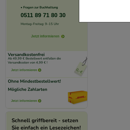
Website notwendig 
• Fragen zur Buchhaltung
verzichtet werden 
0511 89 71 80 30
Montag–Freitag: 9–15 Uhr
Komfort:
Diese Coo
beispielsweise für
Jetzt informieren
Verhaltensweisen (
auf Ihre Bedürfnis
Versandkostenfrei
Ab 49,99 € Bestellwert entfallen die
Versandkosten von 4,99 € !
Statistik & Trackin
Jetzt informieren
unserer Website sa
den Inhalt auf unse
Ohne Mindestbestellwert!
gestalten. Bitte be
Mögliche Zahlarten
Medien übertragen
Jetzt informieren
Schnell griffbereit - setzen
Sie einfach ein Lesezeichen!