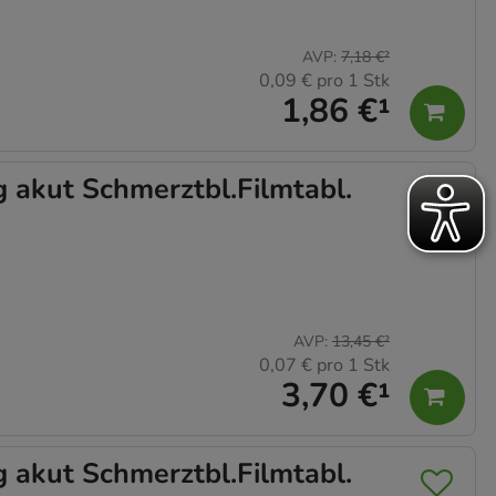
AVP
:
7,18 €
²
0,09 €
pro 1 Stk
1,86 €
¹
kut Schmerztbl.Filmtabl.
AVP
:
13,45 €
²
0,07 €
pro 1 Stk
3,70 €
¹
kut Schmerztbl.Filmtabl.