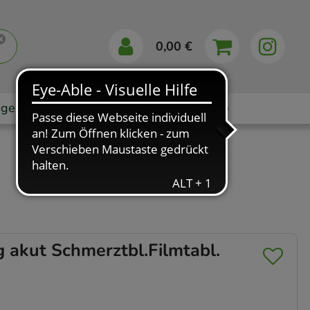
0,00 €
gebote
Markenshops
Ratgeber
App
kut Schmerztbl.Filmtabl.