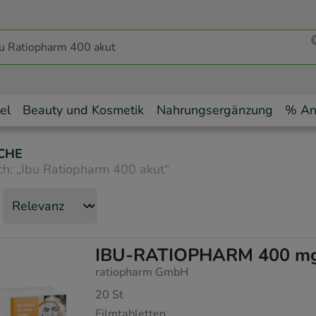
el
Beauty und Kosmetik
Nahrungsergänzung
% An
CHE
ch:
„
Ibu Ratiopharm 400 akut
“
IBU-RATIOPHARM 400 mg a
ratiopharm GmbH
20
St
Filmtabletten