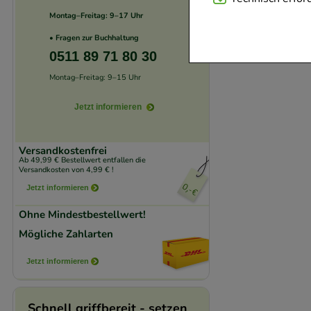
Website notwendig 
Montag–Freitag: 9–17 Uhr
verzichtet werden 
• Fragen zur Buchhaltung
0511 89 71 80 30
Komfort:
Diese Coo
Montag–Freitag: 9–15 Uhr
beispielsweise für
Jetzt informieren
Verhaltensweisen (
auf Ihre Bedürfnis
Versandkostenfrei
Ab 49,99 € Bestellwert entfallen die
Statistik & Trackin
Versandkosten von 4,99 € !
unserer Website sa
Jetzt informieren
den Inhalt auf unse
Ohne Mindestbestellwert!
gestalten. Bitte be
Mögliche Zahlarten
Medien übertragen
Jetzt informieren
Schnell griffbereit - setzen