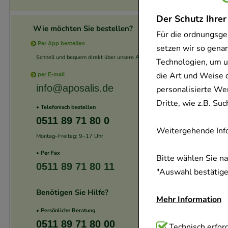
Der Schutz Ihrer
Wie möchten Sie bestellen?
Für die ordnungsge
Per App bestellen
setzen wir so gena
Schnell und bequem direkt über unsere App.
Technologien, um u
die Art und Weise 
per E-mail
info@aposalis.de
personalisierte We
Dritte, wie z.B. S
• Telefonisch bestellen
0511 89 71 80 0
Weitergehende Info
Montag–Freitag: 9–17 Uhr
• Per Fax
Bitte wählen Sie n
0511 89 71 80 11
"Auswahl bestätigen
Benötigen Sie Hilfe?
Mehr Information
• Persönliche Beratung
0511 89 71 80 00
Technisch Notwend
Technisch erford