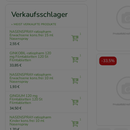
Verkaufsschlager
» MEIST VERKAUFTE PRODUKTE
NASENSPRAY-ratiopharm
1
Erwachsene kons.frei
15 ml
Nasenspray
2,55 €
GINKOBIL-ratiopharm 120
1
mg Filmtabletten
120 St
Filmtabletten
-
33,5%
33,85 €
NASENSPRAY-ratiopharm
1
Erwachsene kons.frei
10 ml
Nasenspray
1,93 €
GINGIUM 120 mg
1
Filmtabletten
120 St
Filmtabletten
34,50 €
NASENSPRAY-ratiopharm
1
Kinder kons.frei
10 ml
Nasenspray
1,70 €