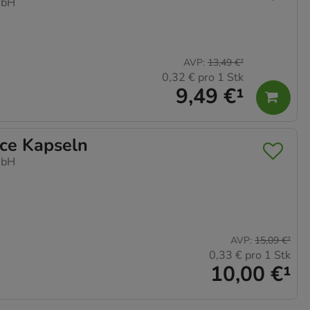
mbH
AVP
:
13,49 €
²
0,32 €
pro 1 Stk
9,49 €
¹
ce Kapseln
mbH
AVP
:
15,09 €
²
0,33 €
pro 1 Stk
10,00 €
¹