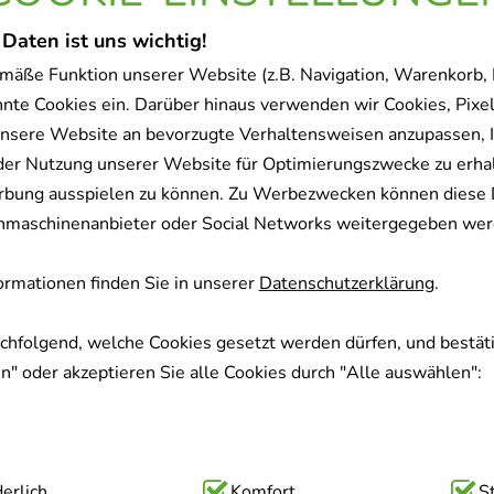
 Daten ist uns wichtig!
mäße Funktion unserer Website (z.B. Navigation, Warenkorb,
nnte Cookies ein. Darüber hinaus verwenden wir Cookies, Pixel
nsere Website an bevorzugte Verhaltensweisen anzupassen, 
der Nutzung unserer Website für Optimierungszwecke zu erha
rbung ausspielen zu können. Zu Werbezwecken können diese 
uchmaschinenanbieter oder Social Networks weitergegeben wer
rmationen finden Sie in unserer
Datenschutzerklärung
.
achfolgend, welche Cookies gesetzt werden dürfen, und bestäti
" oder akzeptieren Sie alle Cookies durch "Alle auswählen":
ig:
erlich
Hierbei handelt es sich um Cookies, die für die Grundfunk
Komfort
S