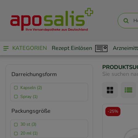
KATEGORIEN
Rezept Einlösen
Arzneimitt
PRODUKTSU
Sie suchen na
Darreichungsform
Kapseln (2)
Spray (1)
Packungsgröße
-
25%
30 st (3)
20 ml (1)