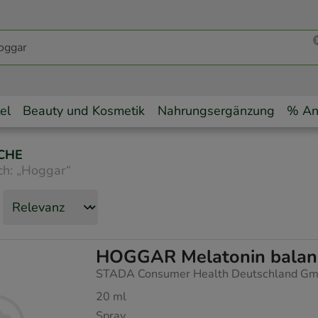
el
Beauty und Kosmetik
Nahrungsergänzung
% An
CHE
ch:
„
Hoggar
“
HOGGAR Melatonin balan
STADA Consumer Health Deutschland G
20
ml
Spray