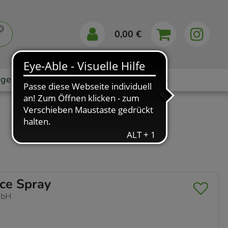
0,00 €
gebote
Markenshops
Ratgeber
App
ce Spray
mbH