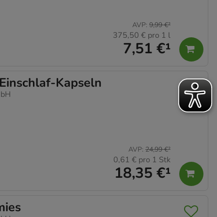
AVP
:
9,99 €
²
375,50 €
pro 1 l
7,51 €
¹
inschlaf-Kapseln
mbH
AVP
:
24,99 €
²
0,61 €
pro 1 Stk
18,35 €
¹
ies