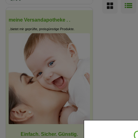
meine Versandapotheke . .
..bietet mir geprüfte, preisgünstige Produkte.
Einfach. Sicher. Günstig.