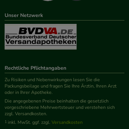
beispielsweise für die Wiedererkennung des
Besuchers oder unsere Seite an bevorzugte
Unser Netzwerk
Verhaltensweisen (z.B. Spracheinstellung)
anzupassen. Komfort-Cookies ermöglichen es uns
auch auf Ihre Bedürfnisse zugeschrittene Inhalte
anzuzeigen und unser Partnerprogramm zu
betreiben.
Rechtliche Pflichtangaben
Statistik & Tracking:
Hierüber lassen sich
Informationen über die Art und Weise der Nutzung
Zu Risiken und Nebenwirkungen lesen Sie die
unserer Website sammeln, mit deren Hilfe wir
Packungsbeilage und fragen Sie Ihre Ärztin, Ihren Arzt
unsere Website weiter für Sie optimieren können,
oder in Ihrer Apotheke.
den Inhalt auf unserer Website aber auch die
Die angegebenen Preise beinhalten die gesetzlich
Werbung auf Drittseiten möglichst relevant für Sie
vorgeschriebene Mehrwertsteuer und verstehen sich
zzgl. Versandkosten.
zu gestalten. Bitte beachten Sie, dass Daten hierfür
1
inkl. MwSt. ggf. zzgl.
Versandkosten
teilweise an Dritte wie z.B. Google oder soziale