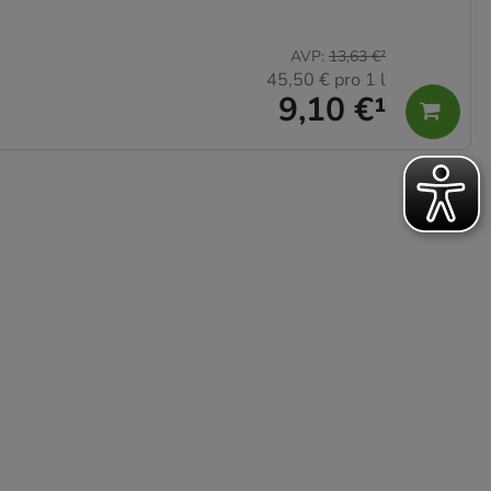
AVP
:
13,63 €
²
45,50 €
pro 1 l
9,10 €
¹