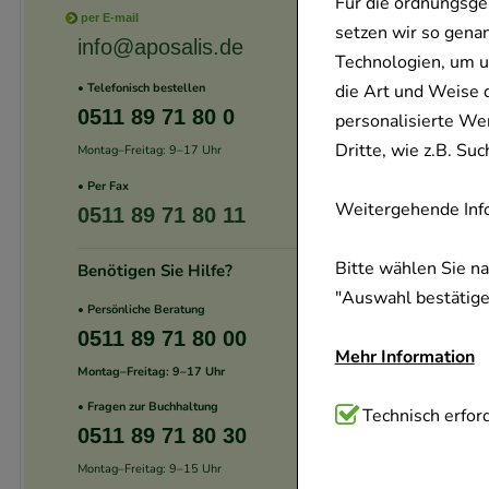
Für die ordnungsge
per E-mail
setzen wir so gena
info@aposalis.de
Technologien, um u
die Art und Weise 
• Telefonisch bestellen
0511 89 71 80 0
personalisierte We
Dritte, wie z.B. S
Montag–Freitag: 9–17 Uhr
• Per Fax
Weitergehende Info
0511 89 71 80 11
Bitte wählen Sie n
Benötigen Sie Hilfe?
"Auswahl bestätigen
• Persönliche Beratung
0511 89 71 80 00
Mehr Information
Montag–Freitag: 9–17 Uhr
• Fragen zur Buchhaltung
Technisch Notwend
Technisch erford
0511 89 71 80 30
Website notwendig 
Montag–Freitag: 9–15 Uhr
verzichtet werden 