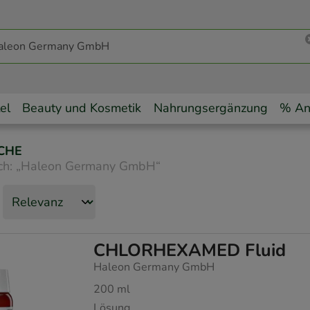
el
Beauty und Kosmetik
Nahrungsergänzung
% An
CHE
ch:
„
Haleon Germany GmbH
“
CHLORHEXAMED Fluid
Haleon Germany GmbH
200
ml
Lösung