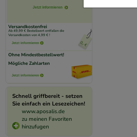
Jetzt informieren
Komfort:
Diese Coo
beispielsweise für
Versandkostenfrei
Verhaltensweisen (
Ab 49,99 € Bestellwert entfallen die
Versandkosten von 4,99 € !
auf Ihre Bedürfnis
Jetzt informieren
Statistik & Trackin
Ohne Mindestbestellwert!
unserer Website sa
Mögliche Zahlarten
den Inhalt auf unse
Jetzt informieren
gestalten. Bitte be
Medien übertragen
Schnell griffbereit - setzen
Sie einfach ein Lesezeichen!
www.aposalis.de
zu meinen Favoriten
hinzufugen