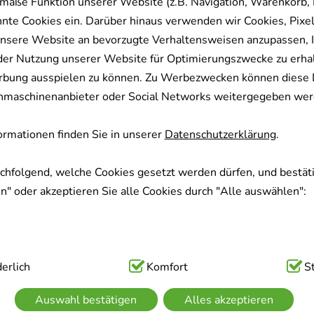
mäße Funktion unserer Website (z.B. Navigation, Warenkorb,
nnte Cookies ein. Darüber hinaus verwenden wir Cookies, Pixel
nsere Website an bevorzugte Verhaltensweisen anzupassen, 
der Nutzung unserer Website für Optimierungszwecke zu erha
rbung ausspielen zu können. Zu Werbezwecken können diese 
uchmaschinenanbieter oder Social Networks weitergegeben wer
rmationen finden Sie in unserer
Datenschutzerklärung
.
achfolgend, welche Cookies gesetzt werden dürfen, und bestäti
" oder akzeptieren Sie alle Cookies durch "Alle auswählen":
ig:
erlich
Hierbei handelt es sich um Cookies, die für die Grundfunk
Komfort
S
sind (z.B. Navigation, Warenkorb, Kundenkonto), weshalb auf 
Auswahl bestätigen
Alles akzeptieren
kann.