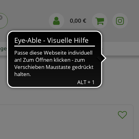
0,00 €
gebote
Markenshops
Ratgeber
App