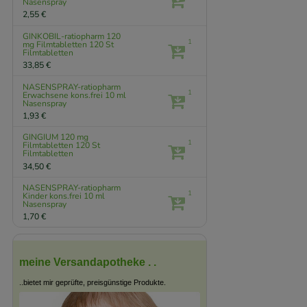
Nasenspray
2,55 €
GINKOBIL-ratiopharm 120
1
mg Filmtabletten
120 St
Filmtabletten
33,85 €
NASENSPRAY-ratiopharm
1
Erwachsene kons.frei
10 ml
Nasenspray
1,93 €
GINGIUM 120 mg
1
Filmtabletten
120 St
Filmtabletten
34,50 €
NASENSPRAY-ratiopharm
1
Kinder kons.frei
10 ml
Nasenspray
1,70 €
meine Versandapotheke . .
..bietet mir geprüfte, preisgünstige Produkte.