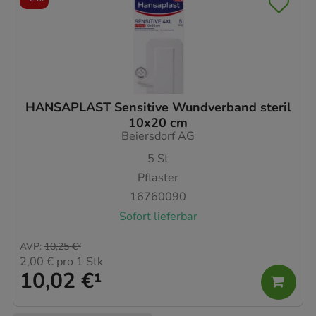
HANSAPLAST Sensitive Wundverband steril
10x20 cm
Beiersdorf AG
5
St
Pflaster
16760090
Sofort lieferbar
AVP
:
10,25 €
²
2,00 €
pro 1 Stk
10,02 €
¹