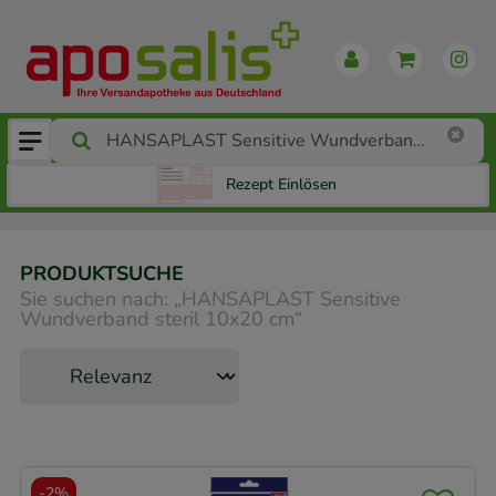
Rezept Einlösen
PRODUKTSUCHE
Sie suchen nach:
„
HANSAPLAST Sensitive
Wundverband steril 10x20 cm
“
-
2%