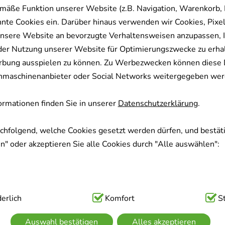
mäße Funktion unserer Website (z.B. Navigation, Warenkorb,
nnte Cookies ein. Darüber hinaus verwenden wir Cookies, Pixel
nsere Website an bevorzugte Verhaltensweisen anzupassen, 
der Nutzung unserer Website für Optimierungszwecke zu erha
rbung ausspielen zu können. Zu Werbezwecken können diese 
uchmaschinenanbieter oder Social Networks weitergegeben wer
rmationen finden Sie in unserer
Datenschutzerklärung
.
achfolgend, welche Cookies gesetzt werden dürfen, und bestäti
" oder akzeptieren Sie alle Cookies durch "Alle auswählen":
ig:
erlich
Hierbei handelt es sich um Cookies, die für die Grundfunk
Komfort
S
sind (z.B. Navigation, Warenkorb, Kundenkonto), weshalb auf 
Auswahl bestätigen
Alles akzeptieren