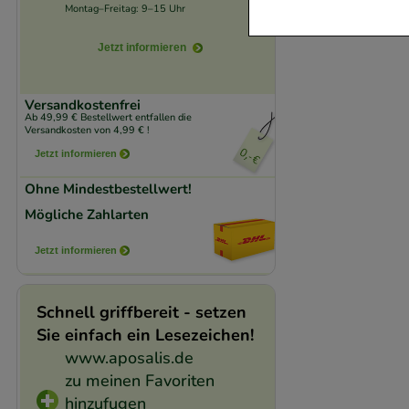
verzichtet werden 
Montag–Freitag: 9–15 Uhr
Komfort:
Diese Coo
Jetzt informieren
beispielsweise für
Verhaltensweisen (
Versandkostenfrei
Ab 49,99 € Bestellwert entfallen die
auf Ihre Bedürfnis
Versandkosten von 4,99 € !
Jetzt informieren
Statistik & Trackin
Ohne Mindestbestellwert!
unserer Website sa
Mögliche Zahlarten
den Inhalt auf unse
gestalten. Bitte be
Jetzt informieren
Medien übertragen
Schnell griffbereit - setzen
Sie einfach ein Lesezeichen!
www.aposalis.de
zu meinen Favoriten
hinzufugen