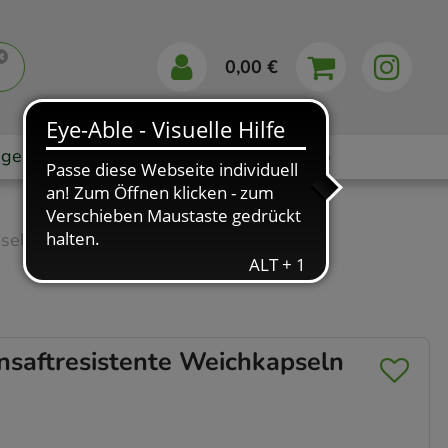
0,00 €
gebote
Markenshops
Ratgeber
App
seln
“
aftresistente Weichkapseln