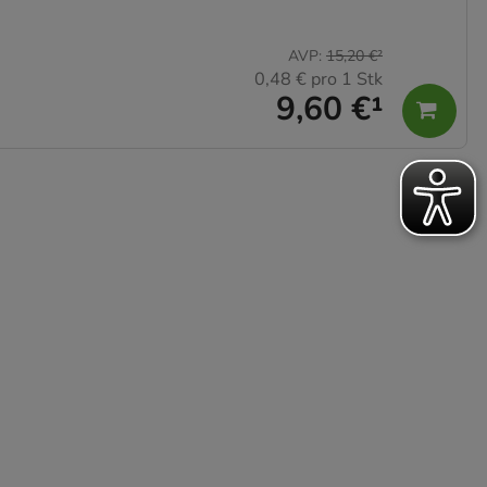
AVP
:
15,20 €
²
0,48 €
pro 1 Stk
9,60 €
¹