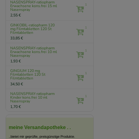
NASENSPRAY-ratiopharm
1
Erwachsene kons.frei
15 ml
Nasenspray
2,55 €
GINKOBIL-ratiopharm 120
1
mg Filmtabletten
120 St
Filmtabletten
33,85 €
NASENSPRAY-ratiopharm
1
Erwachsene kons.frei
10 ml
Nasenspray
1,93 €
GINGIUM 120 mg
1
Filmtabletten
120 St
Filmtabletten
34,50 €
NASENSPRAY-ratiopharm
1
Kinder kons.frei
10 ml
Nasenspray
1,70 €
meine Versandapotheke . .
..bietet mir geprüfte, preisgünstige Produkte.