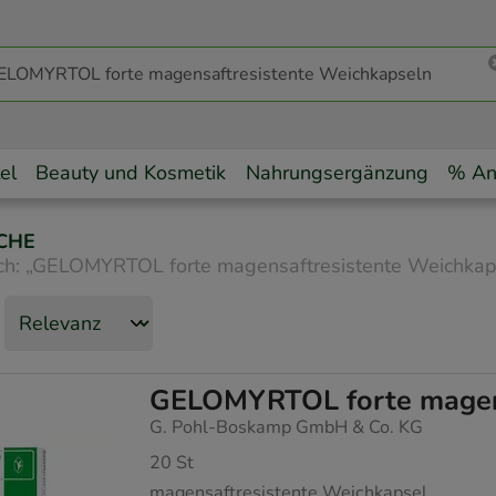
el
Beauty und Kosmetik
Nahrungsergänzung
% An
CHE
ch:
„
GELOMYRTOL forte magensaftresistente Weichkap
GELOMYRTOL forte magens
G. Pohl-Boskamp GmbH & Co. KG
20
St
magensaftresistente Weichkapsel