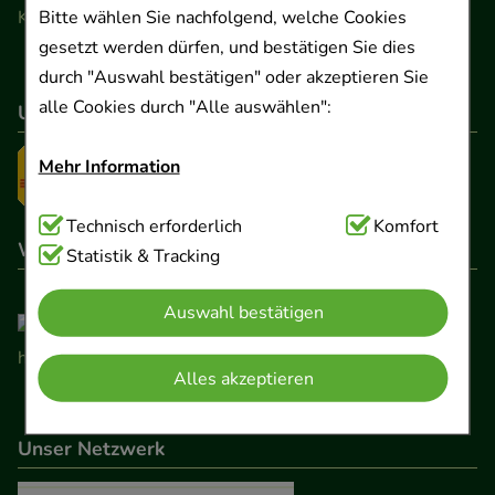
Bitte wählen Sie nachfolgend, welche Cookies
Kontaktformular
gesetzt werden dürfen, und bestätigen Sie dies
durch "Auswahl bestätigen" oder akzeptieren Sie
alle Cookies durch "Alle auswählen":
Unser Versanddienstleister
Mehr Information
Technisch Notwendig:
Technisch erforderlich
Hierbei handelt es sich um
Komfort
Wir sind hier gelistet
Cookies, die für die Grundfunktionen unserer
Statistik & Tracking
Website notwendig sind (z.B. Navigation,
Auswahl bestätigen
Warenkorb, Kundenkonto), weshalb auf diese nicht
verzichtet werden kann.
Alles akzeptieren
Komfort:
Diese Cookies werden genutzt um das
Einkaufserlebnis noch ansprechender zu gestalten,
Unser Netzwerk
beispielsweise für die Wiedererkennung des
Besuchers oder unsere Seite an bevorzugte