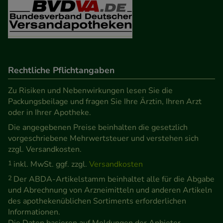
Verhaltensweisen (z.B. Spracheinstellung)
anzupassen. Komfort-Cookies ermöglichen es uns
auch auf Ihre Bedürfnisse zugeschrittene Inhalte
anzuzeigen und unser Partnerprogramm zu
betreiben.
Rechtliche Pflichtangaben
Zu Risiken und Nebenwirkungen lesen Sie die
Statistik & Tracking:
Hierüber lassen sich
Packungsbeilage und fragen Sie Ihre Ärztin, Ihren Arzt
Informationen über die Art und Weise der Nutzung
oder in Ihrer Apotheke.
unserer Website sammeln, mit deren Hilfe wir
Die angegebenen Preise beinhalten die gesetzlich
unsere Website weiter für Sie optimieren können,
vorgeschriebene Mehrwertsteuer und verstehen sich
den Inhalt auf unserer Website aber auch die
zzgl. Versandkosten.
Werbung auf Drittseiten möglichst relevant für Sie
1
inkl. MwSt. ggf. zzgl.
Versandkosten
zu gestalten. Bitte beachten Sie, dass Daten hierfür
2
Der ABDA-Artikelstamm beinhaltet alle für die Abgabe
teilweise an Dritte wie z.B. Google oder soziale
und Abrechnung von Arzneimitteln und anderen Artikeln
des apothekenüblichen Sortiments erforderlichen
Medien übertragen werden.
Informationen.
Die Daten basieren auf Meldungen der Anbieter