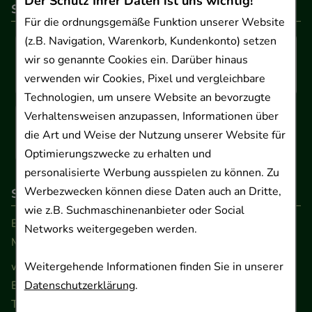
Der Schutz Ihrer Daten ist uns wichtig!
So können Sie bezahlen
Für die ordnungsgemäße Funktion unserer Website
(z.B. Navigation, Warenkorb, Kundenkonto) setzen
wir so genannte Cookies ein. Darüber hinaus
verwenden wir Cookies, Pixel und vergleichbare
Technologien, um unsere Website an bevorzugte
Verhaltensweisen anzupassen, Informationen über
die Art und Weise der Nutzung unserer Website für
Optimierungszwecke zu erhalten und
personalisierte Werbung ausspielen zu können. Zu
Werbezwecken können diese Daten auch an Dritte,
So erreichen Sie uns
wie z.B. Suchmaschinenanbieter oder Social
Beratung und Kundenservice:
Networks weitergegeben werden.
Montag - Freitag von 9.00 bis 17.00 Uhr
Weitergehende Informationen finden Sie in unserer
www.ApoSalis.de
· E-Mail:
info@ApoSalis.de
Datenschutzerklärung
.
Ernst-August-Platz 2 · 30159 Hannover
Telefon 0511 89 71 80 0 · Fax 0511 89 71 80 11