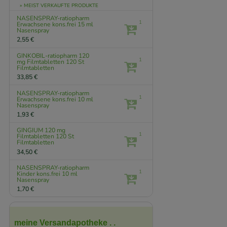
» MEIST VERKAUFTE PRODUKTE
NASENSPRAY-ratiopharm
1
Erwachsene kons.frei
15 ml
Nasenspray
2,55 €
GINKOBIL-ratiopharm 120
1
mg Filmtabletten
120 St
Filmtabletten
33,85 €
NASENSPRAY-ratiopharm
1
Erwachsene kons.frei
10 ml
Nasenspray
1,93 €
GINGIUM 120 mg
1
Filmtabletten
120 St
Filmtabletten
34,50 €
NASENSPRAY-ratiopharm
1
Kinder kons.frei
10 ml
Nasenspray
1,70 €
meine Versandapotheke . .