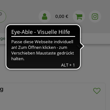
0,00 €
gebote
Markenshops
Ratgeber
App
ng