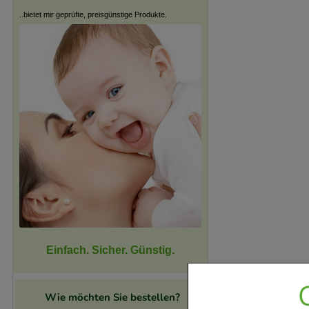
..bietet mir geprüfte, preisgünstige Produkte.
Einfach. Sicher. Günstig.
Wie möchten Sie bestellen?