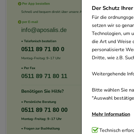
Per App bestellen
Der Schutz Ihrer
Schnell und bequem direkt über unsere App.
Für die ordnungsge
per E-mail
setzen wir so gena
info@aposalis.de
Technologien, um u
die Art und Weise 
• Telefonisch bestellen
0511 89 71 80 0
personalisierte We
Dritte, wie z.B. S
Montag–Freitag: 9–17 Uhr
• Per Fax
Weitergehende Info
0511 89 71 80 11
Bitte wählen Sie n
Benötigen Sie Hilfe?
"Auswahl bestätigen
• Persönliche Beratung
0511 89 71 80 00
Mehr Information
Montag–Freitag: 9–17 Uhr
• Fragen zur Buchhaltung
Technisch Notwend
Technisch erford