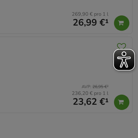
269,90 €
pro 1 l
26,99 €
¹
AVP
:
26,95 €
²
236,20 €
pro 1 l
23,62 €
¹