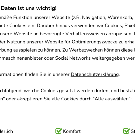
 Daten ist uns wichtig!
mäße Funktion unserer Website (z.B. Navigation, Warenkorb,
nnte Cookies ein. Darüber hinaus verwenden wir Cookies, Pixel
nsere Website an bevorzugte Verhaltensweisen anzupassen, 
der Nutzung unserer Website für Optimierungszwecke zu erha
rbung ausspielen zu können. Zu Werbezwecken können diese 
uchmaschinenanbieter oder Social Networks weitergegeben wer
rmationen finden Sie in unserer
Datenschutzerklärung
.
achfolgend, welche Cookies gesetzt werden dürfen, und bestäti
" oder akzeptieren Sie alle Cookies durch "Alle auswählen":
ig:
erlich
Hierbei handelt es sich um Cookies, die für die Grundfunk
Komfort
S