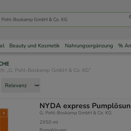
el
Beauty und Kosmetik
Nahrungsergänzung
% An
CHE
ch:
„
G. Pohl-Boskamp GmbH & Co. KG
“
NYDA express Pumplösu
G. Pohl-Boskamp GmbH & Co. KG
2X50
ml
Pumplösung