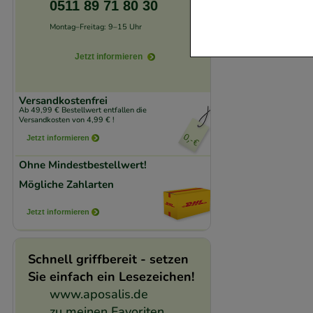
0511 89 71 80 30
Website notwendig 
Montag–Freitag: 9–15 Uhr
verzichtet werden 
Jetzt informieren
Komfort:
Diese Coo
beispielsweise für
Versandkostenfrei
Verhaltensweisen (
Ab 49,99 € Bestellwert entfallen die
Versandkosten von 4,99 € !
auf Ihre Bedürfnis
Jetzt informieren
Statistik & Trackin
Ohne Mindestbestellwert!
unserer Website sa
Mögliche Zahlarten
den Inhalt auf unse
Jetzt informieren
gestalten. Bitte be
Medien übertragen
Schnell griffbereit - setzen
Sie einfach ein Lesezeichen!
www.aposalis.de
zu meinen Favoriten