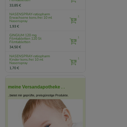
Filmtabletten
33,85 €
NASENSPRAY-ratiopharm
1
Erwachsene kons.frei
10 ml
Nasenspray
1,93 €
GINGIUM 120 mg
1
Filmtabletten
120 St
Filmtabletten
34,50 €
NASENSPRAY-ratiopharm
1
Kinder kons.frei
10 ml
Nasenspray
1,70 €
meine Versandapotheke . .
..bietet mir geprüfte, preisgünstige Produkte.