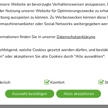
nsere Website an bevorzugte Verhaltensweisen anzupassen, 
der Nutzung unserer Website für Optimierungszwecke zu erha
rbung ausspielen zu können. Zu Werbezwecken können diese 
uchmaschinenanbieter oder Social Networks weitergegeben wer
rmationen finden Sie in unserer
Datenschutzerklärung
.
achfolgend, welche Cookies gesetzt werden dürfen, und bestäti
" oder akzeptieren Sie alle Cookies durch "Alle auswählen":
ig:
erlich
Hierbei handelt es sich um Cookies, die für die Grundfunk
Komfort
S
sind (z.B. Navigation, Warenkorb, Kundenkonto), weshalb auf 
Auswahl bestätigen
Alles akzeptieren
kann.