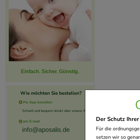
Einfach. Sicher. Günstig.
Wie möchten Sie bestellen?
Per App bestellen
Schnell und bequem direkt über unsere App.
Der Schutz Ihrer
per E-mail
Für die ordnungsge
info@aposalis.de
setzen wir so gena