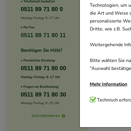
• Telefonisch bestellen
Technologien, um u
0511 89 71 80 0
die Art und Weise 
Montag–Freitag: 9–17 Uhr
personalisierte We
• Per Fax
Dritte, wie z.B. S
0511 89 71 80 11
Weitergehende Info
Benötigen Sie Hilfe?
Bitte wählen Sie n
• Persönliche Beratung
0511 89 71 80 00
"Auswahl bestätigen
Montag–Freitag: 9–17 Uhr
Mehr Information
• Fragen zur Buchhaltung
0511 89 71 80 30
Technisch Notwend
Technisch erford
Montag–Freitag: 9–15 Uhr
Website notwendig 
verzichtet werden 
Jetzt informieren