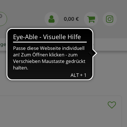
0,00 €
gebote
Markenshops
Ratgeber
App