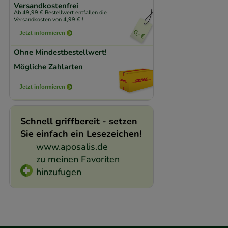
Komfort:
Diese Coo
Versandkostenfrei
Ab 49,99 € Bestellwert entfallen die
beispielsweise für
Versandkosten von 4,99 € !
Verhaltensweisen (
Jetzt informieren
auf Ihre Bedürfnis
Ohne Mindestbestellwert!
Mögliche Zahlarten
Statistik & Trackin
unserer Website sa
Jetzt informieren
den Inhalt auf unse
gestalten. Bitte be
Schnell griffbereit - setzen
Medien übertragen
Sie einfach ein Lesezeichen!
www.aposalis.de
zu meinen Favoriten
hinzufugen