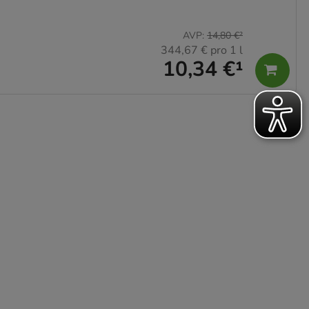
AVP
:
14,80 €
²
344,67 €
pro 1 l
10,34 €
¹