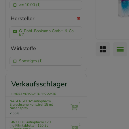
>= 10.00 (1)
Hersteller
G. Pohl-Boskamp GmbH & Co.
KG
Wirkstoffe
Sonstiges (1)
Verkaufsschlager
» MEIST VERKAUFTE PRODUKTE
NASENSPRAY-ratiopharm
1
Erwachsene kons.frei
15 ml
Nasenspray
2,55 €
GINKOBIL-ratiopharm 120
1
mg Filmtabletten
120 St