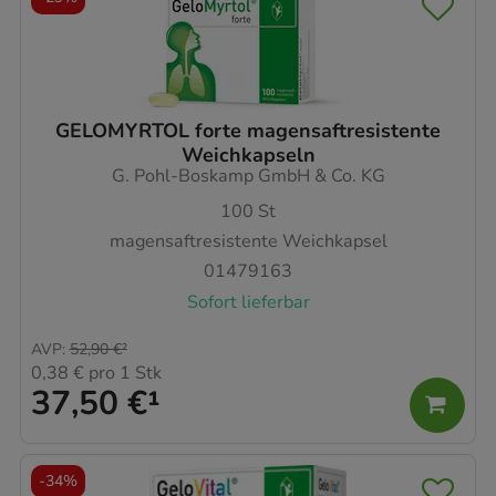
GELOMYRTOL forte magensaftresistente
Weichkapseln
G. Pohl-Boskamp GmbH & Co. KG
100
St
magensaftresistente Weichkapsel
01479163
Sofort lieferbar
AVP
:
52,90 €
²
0,38 €
pro 1 Stk
37,50 €
¹
-
34%