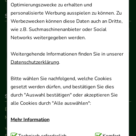
Barrierefreiheitserklärung
Optimierungszwecke zu erhalten und
personalisierte Werbung ausspielen zu können. Zu
So können Sie bezahlen
Werbezwecken können diese Daten auch an Dritte,
wie z.B. Suchmaschinenanbieter oder Social
Networks weitergegeben werden.
Weitergehende Informationen finden Sie in unserer
Datenschutzerklärung
.
Bitte wählen Sie nachfolgend, welche Cookies
gesetzt werden dürfen, und bestätigen Sie dies
durch "Auswahl bestätigen" oder akzeptieren Sie
So erreichen Sie uns
alle Cookies durch "Alle auswählen":
Beratung und Kundenservice:
Montag - Freitag von 9.00 bis 17.00 Uhr
Mehr Information
www.ApoSalis.de
· E-Mail:
info@ApoSalis.de