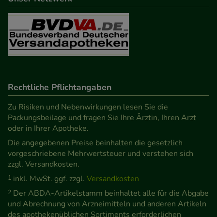
Informationen über die Art und Weise der Nutzung
unserer Website sammeln, mit deren Hilfe wir
unsere Website weiter für Sie optimieren können,
den Inhalt auf unserer Website aber auch die
Werbung auf Drittseiten möglichst relevant für Sie
zu gestalten. Bitte beachten Sie, dass Daten hierfür
teilweise an Dritte wie z.B. Google oder soziale
Rechtliche Pflichtangaben
Medien übertragen werden.
Zu Risiken und Nebenwirkungen lesen Sie die
Packungsbeilage und fragen Sie Ihre Ärztin, Ihren Arzt
oder in Ihrer Apotheke.
Die angegebenen Preise beinhalten die gesetzlich
vorgeschriebene Mehrwertsteuer und verstehen sich
zzgl. Versandkosten.
1
inkl. MwSt. ggf. zzgl.
Versandkosten
2
Der ABDA-Artikelstamm beinhaltet alle für die Abgabe
und Abrechnung von Arzneimitteln und anderen Artikeln
des apothekenüblichen Sortiments erforderlichen