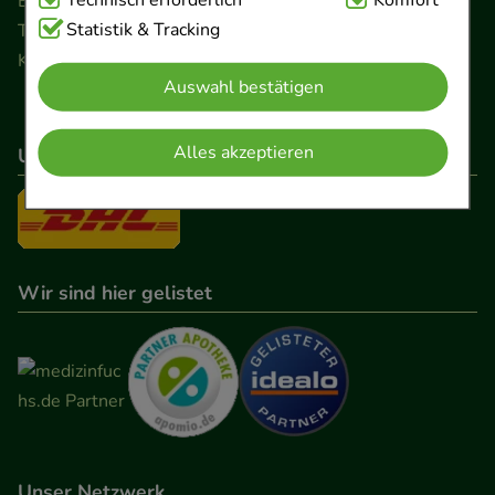
Technisch Notwendig:
Technisch erforderlich
Hierbei handelt es sich um
Komfort
Ernst-August-Platz 2 · 30159 Hannover
Cookies, die für die Grundfunktionen unserer
Statistik & Tracking
Telefon 0511 89 71 80 0 · Fax 0511 89 71 80 11
Website notwendig sind (z.B. Navigation,
Kontaktformular
Auswahl bestätigen
Warenkorb, Kundenkonto), weshalb auf diese nicht
verzichtet werden kann.
Alles akzeptieren
Unser Versanddienstleister
Komfort:
Diese Cookies werden genutzt um das
Einkaufserlebnis noch ansprechender zu gestalten,
beispielsweise für die Wiedererkennung des
Besuchers oder unsere Seite an bevorzugte
Wir sind hier gelistet
Verhaltensweisen (z.B. Spracheinstellung)
anzupassen. Komfort-Cookies ermöglichen es uns
auch auf Ihre Bedürfnisse zugeschrittene Inhalte
anzuzeigen und unser Partnerprogramm zu
betreiben.
Statistik & Tracking:
Hierüber lassen sich
Unser Netzwerk