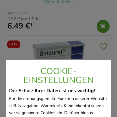
Sofort lieferbar
AVP
:
9,70 €
²
0,32 €
pro 1 Stk
6,49 €
¹
-
30%
COOKIE-
EINSTELLUNGEN
BALDURAT Filmtabletten
G. Pohl-Boskamp GmbH & Co. KG
Der Schutz Ihrer Daten ist uns wichtig!
20
St
Für die ordnungsgemäße Funktion unserer Website
Filmtabletten
(z.B. Navigation, Warenkorb, Kundenkonto) setzen
02268184
wir so genannte Cookies ein. Darüber hinaus