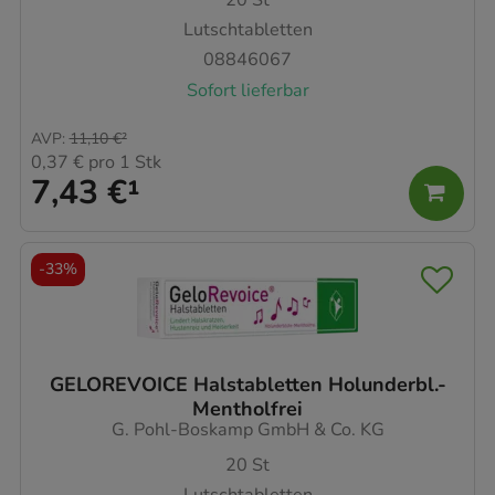
Lutschtabletten
08846067
Sofort lieferbar
AVP
:
11,10 €
²
0,37 €
pro 1 Stk
7,43 €
¹
-
33%
GELOREVOICE Halstabletten Holunderbl.-
Mentholfrei
G. Pohl-Boskamp GmbH & Co. KG
20
St