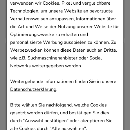
Sofort lieferbar
verwenden wir Cookies, Pixel und vergleichbare
Technologien, um unsere Website an bevorzugte
AVP
:
14,80 €
²
Verhaltensweisen anzupassen, Informationen über
0,52 €
pro 1 Stk
10,34 €
¹
die Art und Weise der Nutzung unserer Website für
Optimierungszwecke zu erhalten und
personalisierte Werbung ausspielen zu können. Zu
-
7,5%
Werbezwecken können diese Daten auch an Dritte,
wie z.B. Suchmaschinenanbieter oder Social
Networks weitergegeben werden.
Weitergehende Informationen finden Sie in unserer
Datenschutzerklärung
.
CINEOL Pohl 100 mg magensaftresistente
Weichkaps.
Bitte wählen Sie nachfolgend, welche Cookies
G. Pohl-Boskamp GmbH & Co. KG
gesetzt werden dürfen, und bestätigen Sie dies
20
St
durch "Auswahl bestätigen" oder akzeptieren Sie
magensaftresistente Weichkapsel
alle Cookies durch "Alle auswählen":