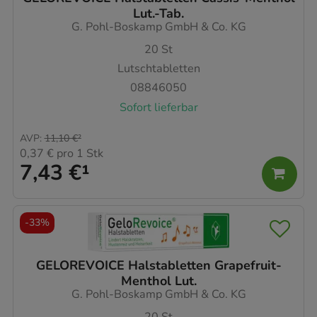
Lut.-Tab.
G. Pohl-Boskamp GmbH & Co. KG
20
St
Lutschtabletten
08846050
Sofort lieferbar
AVP
:
11,10 €
²
0,37 €
pro 1 Stk
7,43 €
¹
-
33%
GELOREVOICE Halstabletten Grapefruit-
Menthol Lut.
G. Pohl-Boskamp GmbH & Co. KG
20
St