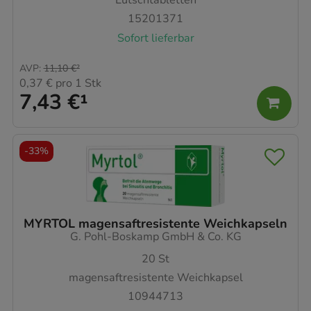
Lutschtabletten
15201371
Sofort lieferbar
AVP
:
11,10 €
²
0,37 €
pro 1 Stk
7,43 €
¹
-
33%
MYRTOL magensaftresistente Weichkapseln
G. Pohl-Boskamp GmbH & Co. KG
20
St
magensaftresistente Weichkapsel
10944713