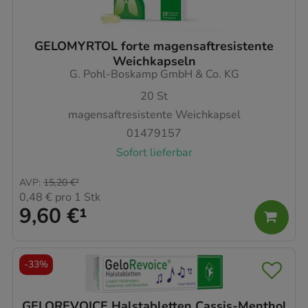
GELOMYRTOL forte magensaftresistente
Weichkapseln
G. Pohl-Boskamp GmbH & Co. KG
20
St
magensaftresistente Weichkapsel
01479157
Sofort lieferbar
AVP
:
15,20 €
²
0,48 €
pro 1 Stk
9,60 €
¹
-
33%
GELOREVOICE Halstabletten Cassis-Menthol