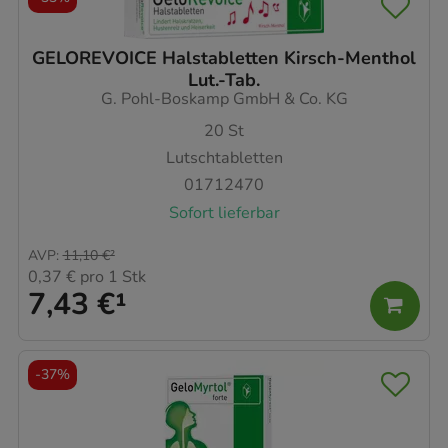
GELOREVOICE Halstabletten Kirsch-Menthol
Lut.-Tab.
G. Pohl-Boskamp GmbH & Co. KG
20
St
Lutschtabletten
01712470
Sofort lieferbar
AVP
:
11,10 €
²
0,37 €
pro 1 Stk
7,43 €
¹
-
37%