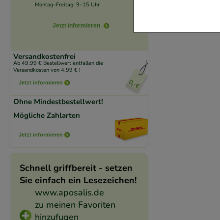
Website notwendig 
Montag–Freitag: 9–15 Uhr
verzichtet werden 
Jetzt informieren
Komfort:
Diese Coo
beispielsweise für
Versandkostenfrei
Ab 49,99 € Bestellwert entfallen die
Verhaltensweisen (
Versandkosten von 4,99 € !
auf Ihre Bedürfnis
Jetzt informieren
Ohne Mindestbestellwert!
Statistik & Trackin
Mögliche Zahlarten
unserer Website sa
den Inhalt auf unse
Jetzt informieren
gestalten. Bitte be
Medien übertragen
Schnell griffbereit - setzen
Sie einfach ein Lesezeichen!
www.aposalis.de
zu meinen Favoriten
hinzufugen