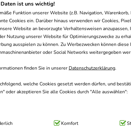
 Daten ist uns wichtig!
mäße Funktion unserer Website (z.B. Navigation, Warenkorb,
nnte Cookies ein. Darüber hinaus verwenden wir Cookies, Pixel
nsere Website an bevorzugte Verhaltensweisen anzupassen, 
der Nutzung unserer Website für Optimierungszwecke zu erha
rbung ausspielen zu können. Zu Werbezwecken können diese 
uchmaschinenanbieter oder Social Networks weitergegeben wer
rmationen finden Sie in unserer
Datenschutzerklärung
.
achfolgend, welche Cookies gesetzt werden dürfen, und bestäti
" oder akzeptieren Sie alle Cookies durch "Alle auswählen":
ig:
erlich
Hierbei handelt es sich um Cookies, die für die Grundfunk
Komfort
S