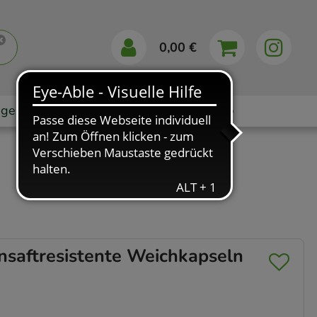
0,00 €
gebote
Markenshops
Ratgeber
App
aftresistente Weichkapseln