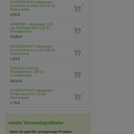
NASENSPRAY-ratiopharm
1
Erwachsene kons.frei
15 ml
Nasenspray
2,55 €
GINKOBIL-ratiopharm 120
1
mg Filmtabletten
120 St
Filmtabletten
33,85 €
NASENSPRAY-ratiopharm
1
Erwachsene kons.frei
10 ml
Nasenspray
1,93 €
GINGIUM 120 mg
1
Filmtabletten
120 St
Filmtabletten
34,50 €
NASENSPRAY-ratiopharm
1
Kinder kons.frei
10 ml
Nasenspray
1,70 €
meine Versandapotheke . .
..bietet mir geprüfte, preisgünstige Produkte.