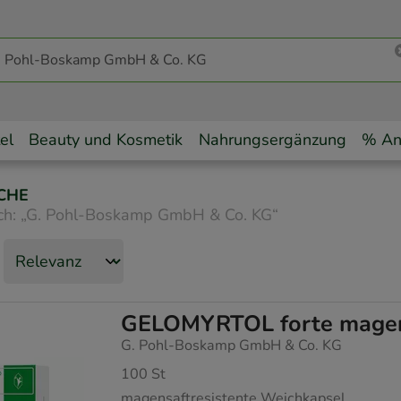
el
Beauty und Kosmetik
Nahrungsergänzung
% An
CHE
ch:
„
G. Pohl-Boskamp GmbH & Co. KG
“
GELOMYRTOL forte magens
G. Pohl-Boskamp GmbH & Co. KG
100
St
magensaftresistente Weichkapsel