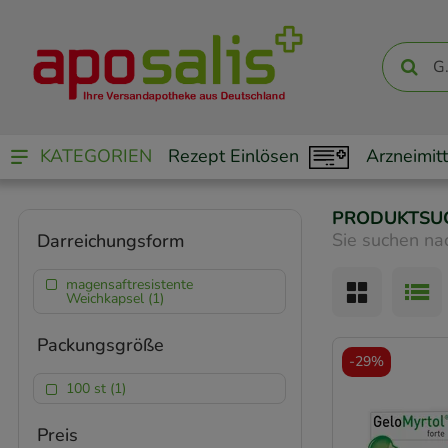
KATEGORIEN
Rezept Einlösen
Arzneimitt
PRODUKTSU
Sie suchen na
Darreichungsform
magensaftresistente
Weichkapsel (1)
Packungsgröße
-
29%
100 st (1)
Preis