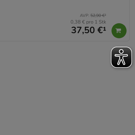
AVP
:
52,90 €
²
0,38 €
pro 1 Stk
37,50 €
¹