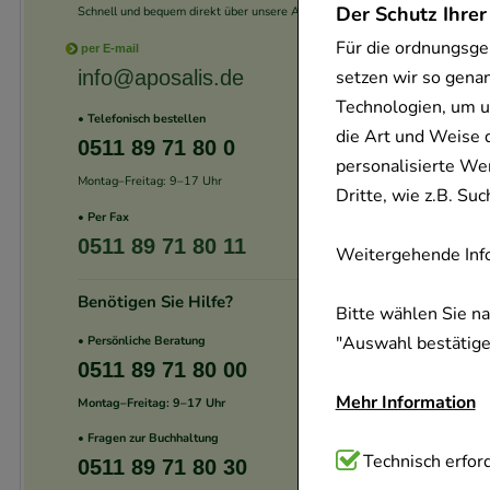
Der Schutz Ihrer
Schnell und bequem direkt über unsere App.
Für die ordnungsge
per E-mail
setzen wir so gena
info@aposalis.de
Technologien, um u
• Telefonisch bestellen
die Art und Weise 
0511 89 71 80 0
personalisierte We
Montag–Freitag: 9–17 Uhr
Dritte, wie z.B. S
• Per Fax
0511 89 71 80 11
Weitergehende Info
Benötigen Sie Hilfe?
Bitte wählen Sie n
"Auswahl bestätigen
• Persönliche Beratung
0511 89 71 80 00
Mehr Information
Montag–Freitag: 9–17 Uhr
• Fragen zur Buchhaltung
Technisch Notwend
Technisch erford
0511 89 71 80 30