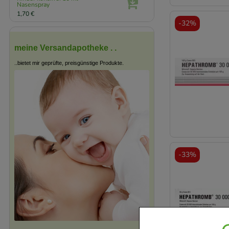
Nasenspray
1,70 €
-
32%
meine Versandapotheke . .
..bietet mir geprüfte, preisgünstige Produkte.
-
33%