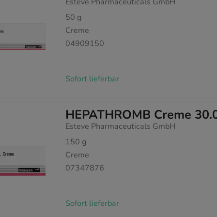
Esteve Pharmaceuticals GmbH
50
g
Creme
04909150
Sofort lieferbar
HEPATHROMB Creme 30.
Esteve Pharmaceuticals GmbH
150
g
Creme
07347876
Sofort lieferbar