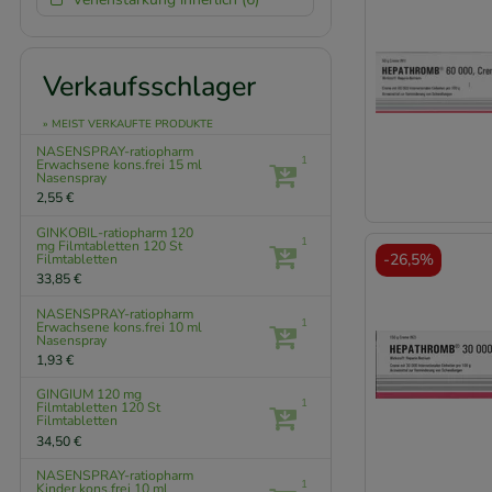
Verkaufsschlager
» MEIST VERKAUFTE PRODUKTE
NASENSPRAY-ratiopharm
1
Erwachsene kons.frei
15 ml
Nasenspray
2,55 €
GINKOBIL-ratiopharm 120
1
mg Filmtabletten
120 St
-
26,5%
Filmtabletten
33,85 €
NASENSPRAY-ratiopharm
1
Erwachsene kons.frei
10 ml
Nasenspray
1,93 €
GINGIUM 120 mg
1
Filmtabletten
120 St
Filmtabletten
34,50 €
NASENSPRAY-ratiopharm
1
Kinder kons.frei
10 ml