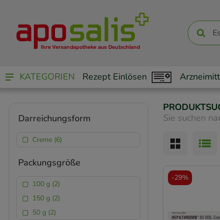
KATEGORIEN
Rezept Einlösen
Arzneimitt
PRODUKTSU
Sie suchen na
Darreichungsform
Creme (6)
Packungsgröße
-
29%
100 g (2)
150 g (2)
50 g (2)