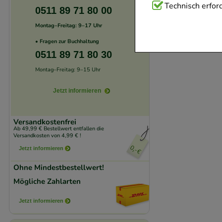
Technisch Notwend
Technisch erford
0511 89 71 80 00
Website notwendig 
Montag–Freitag: 9–17 Uhr
verzichtet werden 
• Fragen zur Buchhaltung
0511 89 71 80 30
Komfort:
Diese Coo
Montag–Freitag: 9–15 Uhr
beispielsweise für
Verhaltensweisen (
Jetzt informieren
auf Ihre Bedürfnis
Versandkostenfrei
Statistik & Trackin
Ab 49,99 € Bestellwert entfallen die
Versandkosten von 4,99 € !
unserer Website sa
Jetzt informieren
den Inhalt auf unse
gestalten. Bitte be
Ohne Mindestbestellwert!
Medien übertragen
Mögliche Zahlarten
Jetzt informieren