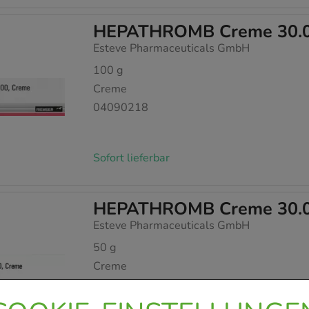
HEPATHROMB Creme 30.
Esteve Pharmaceuticals GmbH
100
g
Creme
04090218
Sofort lieferbar
HEPATHROMB Creme 30.
Esteve Pharmaceuticals GmbH
50
g
Creme
04909144