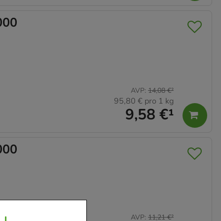
000
AVP
:
14,08 €
²
95,80 €
pro 1 kg
9,58 €
¹
000
AVP
:
11,21 €
²