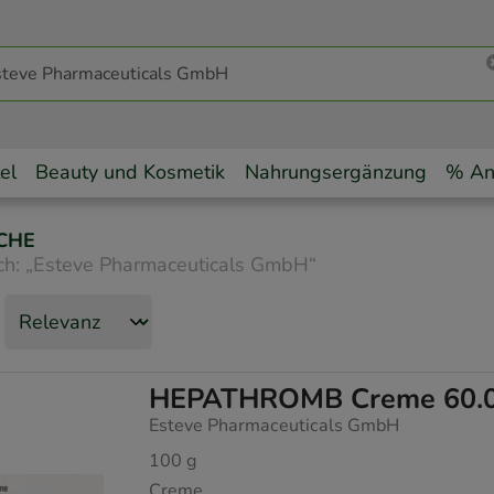
el
Beauty und Kosmetik
Nahrungsergänzung
% An
CHE
ch:
„
Esteve Pharmaceuticals GmbH
“
HEPATHROMB Creme 60.
Esteve Pharmaceuticals GmbH
100
g
Creme