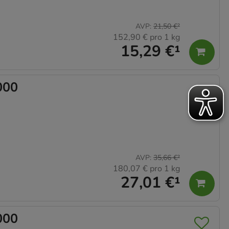
AVP
:
21,50 €
²
152,90 €
pro 1 kg
15,29 €
¹
000
AVP
:
35,66 €
²
180,07 €
pro 1 kg
27,01 €
¹
000