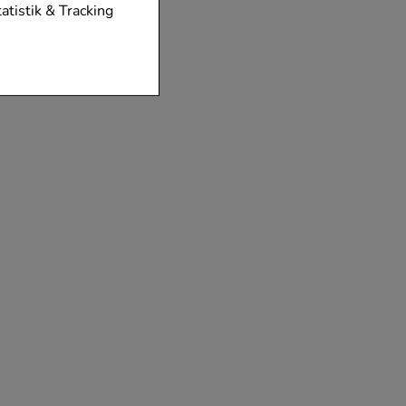
tionen unserer
tatistik & Tracking
diese nicht
der zu gestalten,
vorzugte
chen es uns auch
m zu betreiben.
der Nutzung
timieren können,
elevant für Sie zu
gle oder soziale