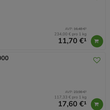
AVP
:
16,48 €
²
234,00 €
pro 1 kg
11,70 €
¹
000
AVP
:
23,98 €
²
117,33 €
pro 1 kg
17,60 €
¹