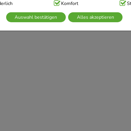
ig:
erlich
Hierbei handelt es sich um Cookies, die für die Grundfunk
Komfort
S
sind (z.B. Navigation, Warenkorb, Kundenkonto), weshalb auf 
Auswahl bestätigen
Alles akzeptieren
kann.
kies werden genutzt um das Einkaufserlebnis noch ansprechen
 die Wiedererkennung des Besuchers oder unsere Seite an be
z.B. Spracheinstellung) anzupassen. Komfort-Cookies ermögli
se zugeschrittene Inhalte anzuzeigen und unser Partnerprogram
g:
Hierüber lassen sich Informationen über die Art und Weise 
mmeln, mit deren Hilfe wir unsere Website weiter für Sie op
rer Website aber auch die Werbung auf Drittseiten möglichst r
achten Sie, dass Daten hierfür teilweise an Dritte wie z.B. Goo
 werden.