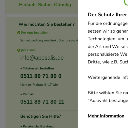
Einfach. Sicher. Günstig.
Der Schutz Ihrer
Für die ordnungsge
Wie möchten Sie bestellen?
setzen wir so gena
Per App bestellen
Technologien, um u
Schnell und bequem direkt über unsere App.
die Art und Weise 
per E-mail
personalisierte We
info@aposalis.de
Dritte, wie z.B. S
• Telefonisch bestellen
0511 89 71 80 0
Weitergehende Info
Montag–Freitag: 9–17 Uhr
Bitte wählen Sie n
• Per Fax
"Auswahl bestätigen
0511 89 71 80 11
Mehr Information
Benötigen Sie Hilfe?
• Persönliche Beratung