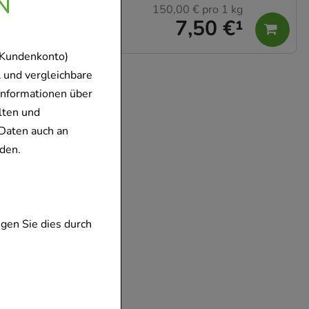
N
150,00 €
pro 1 kg
7,50 €
¹
 Kundenkonto)
 und vergleichbare
Informationen über
lten und
Daten auch an
den.
gen Sie dies durch