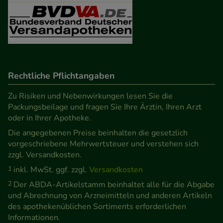
unserer Website sammeln, mit deren Hilfe wir
unsere Website weiter für Sie optimieren können,
den Inhalt auf unserer Website aber auch die
Werbung auf Drittseiten möglichst relevant für Sie
zu gestalten. Bitte beachten Sie, dass Daten hierfür
Rechtliche Pflichtangaben
teilweise an Dritte wie z.B. Google oder soziale
Medien übertragen werden.
Zu Risiken und Nebenwirkungen lesen Sie die
Packungsbeilage und fragen Sie Ihre Ärztin, Ihren Arzt
oder in Ihrer Apotheke.
Die angegebenen Preise beinhalten die gesetzlich
vorgeschriebene Mehrwertsteuer und verstehen sich
zzgl. Versandkosten.
1
inkl. MwSt. ggf. zzgl.
Versandkosten
2
Der ABDA-Artikelstamm beinhaltet alle für die Abgabe
und Abrechnung von Arzneimitteln und anderen Artikeln
des apothekenüblichen Sortiments erforderlichen
Informationen.