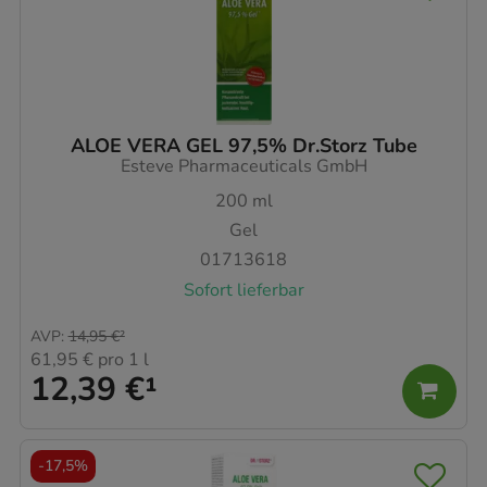
ALOE VERA GEL 97,5% Dr.Storz Tube
Esteve Pharmaceuticals GmbH
200
ml
Gel
01713618
Sofort lieferbar
AVP
:
14,95 €
²
61,95 €
pro 1 l
12,39 €
¹
-
17,5%