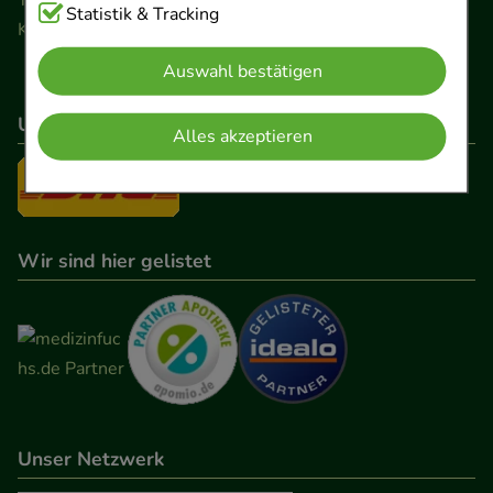
Cookies, die für die Grundfunktionen unserer
Statistik & Tracking
Kontaktformular
Website notwendig sind (z.B. Navigation,
Auswahl bestätigen
Warenkorb, Kundenkonto), weshalb auf diese nicht
verzichtet werden kann.
Unser Versanddienstleister
Alles akzeptieren
Komfort:
Diese Cookies werden genutzt um das
Einkaufserlebnis noch ansprechender zu gestalten,
beispielsweise für die Wiedererkennung des
Besuchers oder unsere Seite an bevorzugte
Wir sind hier gelistet
Verhaltensweisen (z.B. Spracheinstellung)
anzupassen. Komfort-Cookies ermöglichen es uns
auch auf Ihre Bedürfnisse zugeschrittene Inhalte
anzuzeigen und unser Partnerprogramm zu
betreiben.
Unser Netzwerk
Statistik & Tracking:
Hierüber lassen sich
Informationen über die Art und Weise der Nutzung