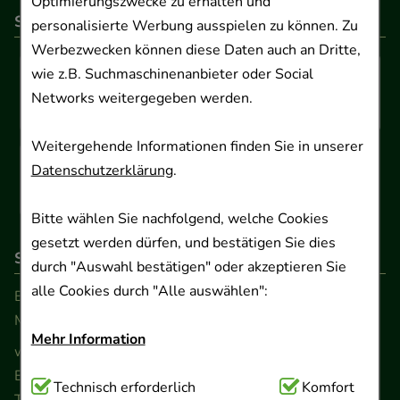
Optimierungszwecke zu erhalten und
So können Sie bezahlen
personalisierte Werbung ausspielen zu können. Zu
Werbezwecken können diese Daten auch an Dritte,
wie z.B. Suchmaschinenanbieter oder Social
Networks weitergegeben werden.
Weitergehende Informationen finden Sie in unserer
Datenschutzerklärung
.
Bitte wählen Sie nachfolgend, welche Cookies
gesetzt werden dürfen, und bestätigen Sie dies
So erreichen Sie uns
durch "Auswahl bestätigen" oder akzeptieren Sie
alle Cookies durch "Alle auswählen":
Beratung und Kundenservice:
Montag - Freitag von 9.00 bis 17.00 Uhr
Mehr Information
www.ApoSalis.de
· E-Mail:
info@ApoSalis.de
Ernst-August-Platz 2 · 30159 Hannover
Technisch Notwendig:
Technisch erforderlich
Hierbei handelt es sich um
Komfort
Telefon 0511 89 71 80 0 · Fax 0511 89 71 80 11