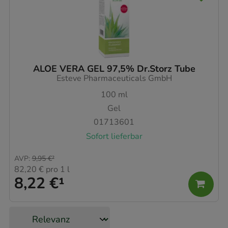
ALOE VERA GEL 97,5% Dr.Storz Tube
Esteve Pharmaceuticals GmbH
100
ml
Gel
01713601
Sofort lieferbar
AVP
:
9,95 €
²
82,20 €
pro 1 l
8,22 €
¹