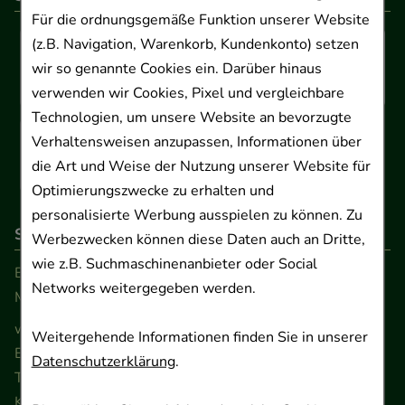
Für die ordnungsgemäße Funktion unserer Website
(z.B. Navigation, Warenkorb, Kundenkonto) setzen
wir so genannte Cookies ein. Darüber hinaus
verwenden wir Cookies, Pixel und vergleichbare
Technologien, um unsere Website an bevorzugte
Verhaltensweisen anzupassen, Informationen über
die Art und Weise der Nutzung unserer Website für
Optimierungszwecke zu erhalten und
personalisierte Werbung ausspielen zu können. Zu
So erreichen Sie uns
Werbezwecken können diese Daten auch an Dritte,
wie z.B. Suchmaschinenanbieter oder Social
Beratung und Kundenservice:
Networks weitergegeben werden.
Montag - Freitag von 9.00 bis 17.00 Uhr
www.ApoSalis.de
· E-Mail:
info@ApoSalis.de
Weitergehende Informationen finden Sie in unserer
Ernst-August-Platz 2 · 30159 Hannover
Datenschutzerklärung
.
Telefon 0511 89 71 80 0 · Fax 0511 89 71 80 11
Kontaktformular