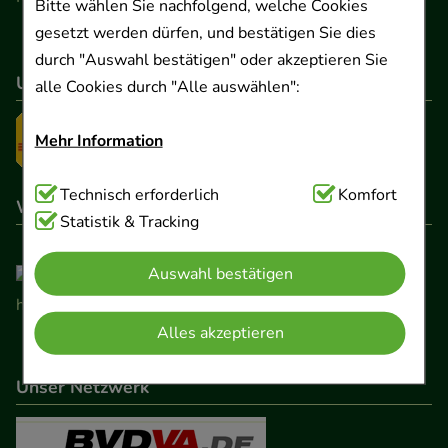
Bitte wählen Sie nachfolgend, welche Cookies
gesetzt werden dürfen, und bestätigen Sie dies
durch "Auswahl bestätigen" oder akzeptieren Sie
Unser Versanddienstleister
alle Cookies durch "Alle auswählen":
Mehr Information
Technisch Notwendig:
Technisch erforderlich
Hierbei handelt es sich um
Komfort
Wir sind hier gelistet
Cookies, die für die Grundfunktionen unserer
Statistik & Tracking
Website notwendig sind (z.B. Navigation,
Auswahl bestätigen
Warenkorb, Kundenkonto), weshalb auf diese nicht
verzichtet werden kann.
Alles akzeptieren
Komfort:
Diese Cookies werden genutzt um das
Einkaufserlebnis noch ansprechender zu gestalten,
Unser Netzwerk
beispielsweise für die Wiedererkennung des
Besuchers oder unsere Seite an bevorzugte