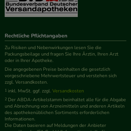
Verhaltensweisen (z.B. Spracheinstellung)
anzupassen. Komfort-Cookies ermöglichen es uns
auch auf Ihre Bedürfnisse zugeschrittene Inhalte
anzuzeigen und unser Partnerprogramm zu
Rechtliche Pflichtangaben
betreiben.
Zu Risiken und Nebenwirkungen lesen Sie die
Statistik & Tracking:
Hierüber lassen sich
Packungsbeilage und fragen Sie Ihre Ärztin, Ihren Arzt
Informationen über die Art und Weise der Nutzung
oder in Ihrer Apotheke.
unserer Website sammeln, mit deren Hilfe wir
Die angegebenen Preise beinhalten die gesetzlich
vorgeschriebene Mehrwertsteuer und verstehen sich
unsere Website weiter für Sie optimieren können,
zzgl. Versandkosten.
den Inhalt auf unserer Website aber auch die
1
inkl. MwSt. ggf. zzgl.
Versandkosten
Werbung auf Drittseiten möglichst relevant für Sie
zu gestalten. Bitte beachten Sie, dass Daten hierfür
2
Der ABDA-Artikelstamm beinhaltet alle für die Abgabe
und Abrechnung von Arzneimitteln und anderen Artikeln
teilweise an Dritte wie z.B. Google oder soziale
des apothekenüblichen Sortiments erforderlichen
Medien übertragen werden.
Informationen.
Die Daten basieren auf Meldungen der Anbieter