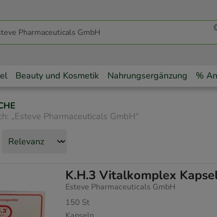
el
Beauty und Kosmetik
Nahrungsergänzung
% An
CHE
ch:
„
Esteve Pharmaceuticals GmbH
“
K.H.3 Vitalkomplex Kapse
Esteve Pharmaceuticals GmbH
150
St
Kapseln