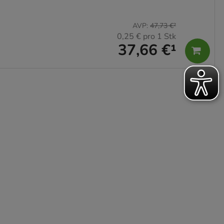
AVP
:
47,73 €
²
0,25 €
pro 1 Stk
37,66 €
¹