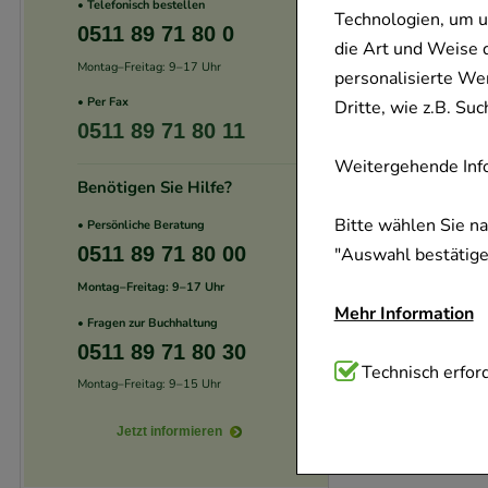
• Telefonisch bestellen
Technologien, um u
0511 89 71 80 0
die Art und Weise 
Montag–Freitag: 9–17 Uhr
personalisierte We
• Per Fax
Dritte, wie z.B. S
0511 89 71 80 11
Weitergehende Info
Benötigen Sie Hilfe?
Bitte wählen Sie n
• Persönliche Beratung
0511 89 71 80 00
"Auswahl bestätigen
Montag–Freitag: 9–17 Uhr
Mehr Information
• Fragen zur Buchhaltung
0511 89 71 80 30
Technisch Notwend
Technisch erford
Montag–Freitag: 9–15 Uhr
Website notwendig 
verzichtet werden 
Jetzt informieren