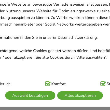
nsere Website an bevorzugte Verhaltensweisen anzupassen, 
der Nutzung unserer Website für Optimierungszwecke zu erha
rbung ausspielen zu können. Zu Werbezwecken können diese 
uchmaschinenanbieter oder Social Networks weitergegeben wer
rmationen finden Sie in unserer
Datenschutzerklärung
.
achfolgend, welche Cookies gesetzt werden dürfen, und bestäti
" oder akzeptieren Sie alle Cookies durch "Alle auswählen":
ig:
erlich
Hierbei handelt es sich um Cookies, die für die Grundfunk
Komfort
S
sind (z.B. Navigation, Warenkorb, Kundenkonto), weshalb auf 
Auswahl bestätigen
Alles akzeptieren
kann.