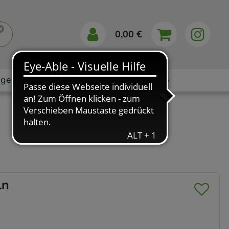
0,00 €
gebote
Markenshops
Ratgeber
App
ln