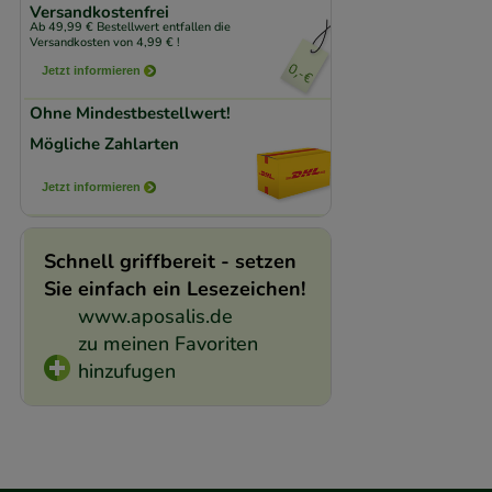
Komfort:
Diese Coo
Versandkostenfrei
Ab 49,99 € Bestellwert entfallen die
beispielsweise für
Versandkosten von 4,99 € !
Verhaltensweisen (
Jetzt informieren
auf Ihre Bedürfnis
Ohne Mindestbestellwert!
Mögliche Zahlarten
Statistik & Trackin
unserer Website sa
Jetzt informieren
den Inhalt auf unse
gestalten. Bitte be
Schnell griffbereit - setzen
Medien übertragen
Sie einfach ein Lesezeichen!
www.aposalis.de
zu meinen Favoriten
hinzufugen