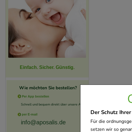
Einfach. Sicher. Günstig.
Wie möchten Sie bestellen?
Per App bestellen
Schnell und bequem direkt über unsere App.
Der Schutz Ihrer
per E-mail
Für die ordnungsge
info@aposalis.de
setzen wir so gena