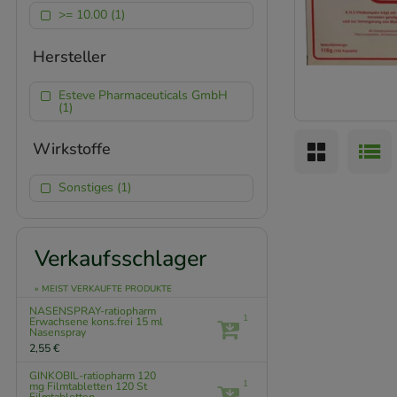
>= 10.00 (1)
Hersteller
Esteve Pharmaceuticals GmbH
(1)
Wirkstoffe
Sonstiges (1)
Verkaufsschlager
» MEIST VERKAUFTE PRODUKTE
NASENSPRAY-ratiopharm
1
Erwachsene kons.frei
15 ml
Nasenspray
2,55 €
GINKOBIL-ratiopharm 120
1
mg Filmtabletten
120 St