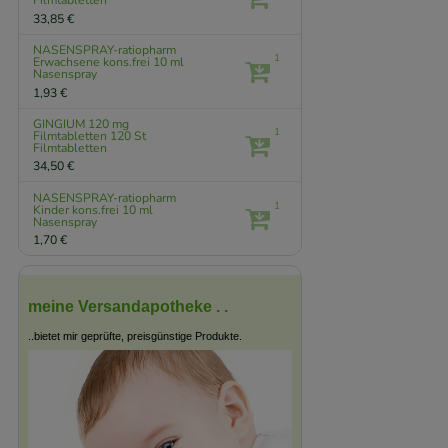
Filmtabletten
33,85 €
NASENSPRAY-ratiopharm
1
Erwachsene kons.frei
10 ml
Nasenspray
1,93 €
GINGIUM 120 mg
1
Filmtabletten
120 St
Filmtabletten
34,50 €
NASENSPRAY-ratiopharm
1
Kinder kons.frei
10 ml
Nasenspray
1,70 €
meine Versandapotheke . .
..bietet mir geprüfte, preisgünstige Produkte.