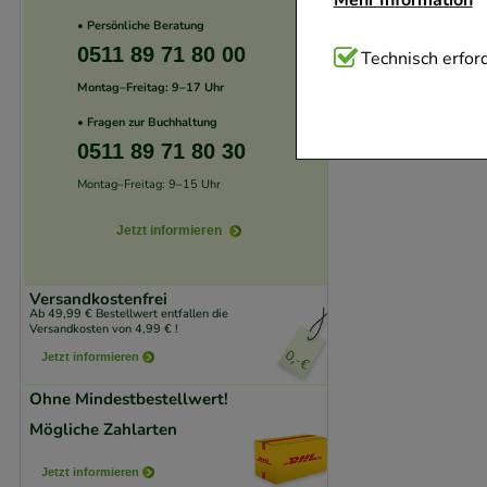
• Persönliche Beratung
0511 89 71 80 00
Technisch Notwend
Technisch erford
Website notwendig 
Montag–Freitag: 9–17 Uhr
verzichtet werden 
• Fragen zur Buchhaltung
0511 89 71 80 30
Komfort:
Diese Coo
Montag–Freitag: 9–15 Uhr
beispielsweise für
Verhaltensweisen (
Jetzt informieren
auf Ihre Bedürfnis
Versandkostenfrei
Ab 49,99 € Bestellwert entfallen die
Statistik & Trackin
Versandkosten von 4,99 € !
unserer Website sa
Jetzt informieren
den Inhalt auf unse
Ohne Mindestbestellwert!
gestalten. Bitte be
Mögliche Zahlarten
Medien übertragen
Jetzt informieren