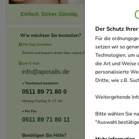
Einfach. Sicher. Günstig.
Der Schutz Ihrer
Wie möchten Sie bestellen?
Für die ordnungsge
Per App bestellen
setzen wir so gena
Schnell und bequem direkt über unsere App.
Technologien, um u
die Art und Weise 
per E-mail
info@aposalis.de
personalisierte We
Dritte, wie z.B. S
• Telefonisch bestellen
0511 89 71 80 0
Weitergehende Info
Montag–Freitag: 9–17 Uhr
• Per Fax
Bitte wählen Sie n
0511 89 71 80 11
"Auswahl bestätigen
Benötigen Sie Hilfe?
Mehr Information