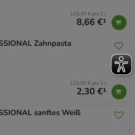
115,47 €
pro 1 l
8,66 €
¹
SSIONAL Zahnpasta
115,00 €
pro 1 l
2,30 €
¹
SIONAL sanftes Weiß