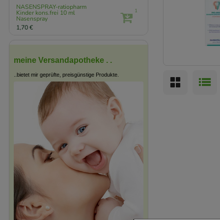
NASENSPRAY-ratiopharm
1
Kinder kons.frei
10 ml
Nasenspray
1,70 €
meine Versandapotheke . .
..bietet mir geprüfte, preisgünstige Produkte.