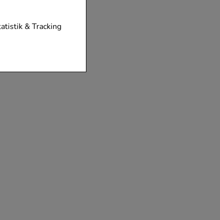
tionen unserer
tatistik & Tracking
diese nicht
der zu gestalten,
vorzugte
chen es uns auch
m zu betreiben.
der Nutzung
timieren können,
elevant für Sie zu
gle oder soziale