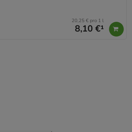
20,25 €
pro 1 l
8,10 €
¹