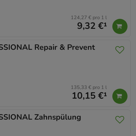
124,27 €
pro 1 l
9,32 €
¹
SIONAL Repair & Prevent
135,33 €
pro 1 l
10,15 €
¹
SSIONAL Zahnspülung