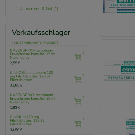
Zahncreme & Gel (1)
Verkaufsschlager
» MEIST VERKAUFTE PRODUKTE
NASENSPRAY-ratiopharm
1
Erwachsene kons.frei
15 ml
Nasenspray
2,55 €
GINKOBIL-ratiopharm 120
1
mg Filmtabletten
120 St
Filmtabletten
33,85 €
NASENSPRAY-ratiopharm
1
Erwachsene kons.frei
10 ml
Nasenspray
1,93 €
GINGIUM 120 mg
1
Filmtabletten
120 St
Filmtabletten
34,50 €