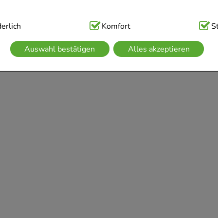
ig:
erlich
Hierbei handelt es sich um Cookies, die für die Grundfunk
Komfort
S
sind (z.B. Navigation, Warenkorb, Kundenkonto), weshalb auf 
Auswahl bestätigen
Alles akzeptieren
kann.
kies werden genutzt um das Einkaufserlebnis noch ansprechen
 die Wiedererkennung des Besuchers oder unsere Seite an be
z.B. Spracheinstellung) anzupassen. Komfort-Cookies ermögli
se zugeschrittene Inhalte anzuzeigen und unser Partnerprogram
g:
Hierüber lassen sich Informationen über die Art und Weise 
mmeln, mit deren Hilfe wir unsere Website weiter für Sie op
rer Website aber auch die Werbung auf Drittseiten möglichst r
achten Sie, dass Daten hierfür teilweise an Dritte wie z.B. Goo
 werden.