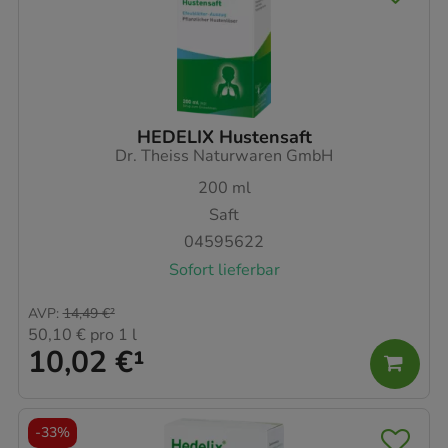
HEDELIX Hustensaft
Dr. Theiss Naturwaren GmbH
200
ml
Saft
04595622
Sofort lieferbar
AVP
:
14,49 €
²
50,10 €
pro 1 l
10,02 €
¹
-
33%