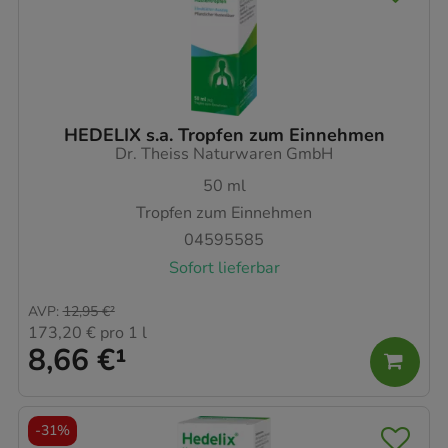
HEDELIX s.a. Tropfen zum Einnehmen
Dr. Theiss Naturwaren GmbH
50
ml
Tropfen zum Einnehmen
04595585
Sofort lieferbar
AVP
:
12,95 €
²
173,20 €
pro 1 l
8,66 €
¹
-
31%