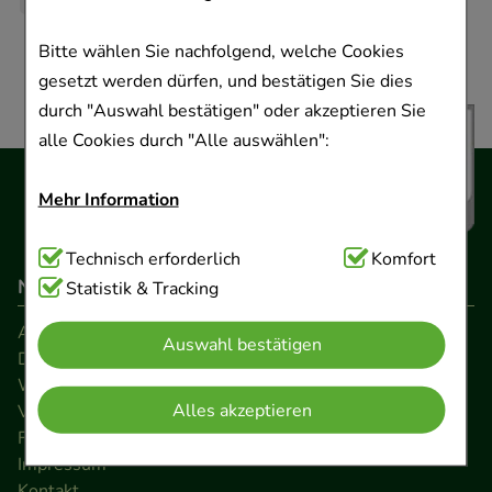
Bitte wählen Sie nachfolgend, welche Cookies
gesetzt werden dürfen, und bestätigen Sie dies
durch "Auswahl bestätigen" oder akzeptieren Sie
alle Cookies durch "Alle auswählen":
Mehr Information
Technisch Notwendig:
Technisch erforderlich
Hierbei handelt es sich um
Komfort
Navigation
Cookies, die für die Grundfunktionen unserer
Statistik & Tracking
Website notwendig sind (z.B. Navigation,
AGB
Auswahl bestätigen
Warenkorb, Kundenkonto), weshalb auf diese nicht
Datenschutz
verzichtet werden kann.
Widerrufsrecht
Alles akzeptieren
Versandkosten
Komfort:
Diese Cookies werden genutzt um das
FAQ
Impressum
Einkaufserlebnis noch ansprechender zu gestalten,
Kontakt