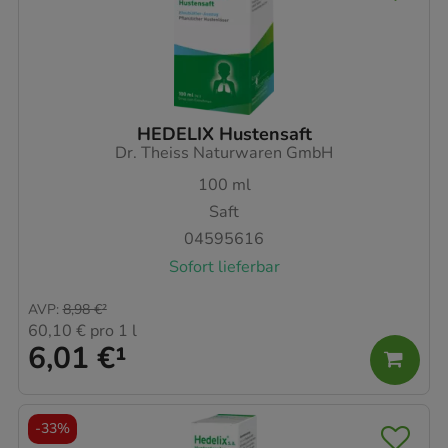
HEDELIX Hustensaft
Dr. Theiss Naturwaren GmbH
100
ml
Saft
04595616
Sofort lieferbar
AVP
:
8,98 €
²
60,10 €
pro 1 l
6,01 €
¹
-
33%