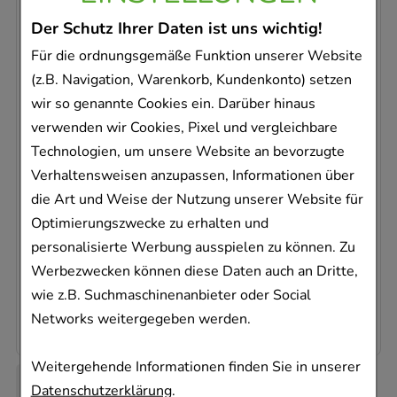
Der Schutz Ihrer Daten ist uns wichtig!
Für die ordnungsgemäße Funktion unserer Website
(z.B. Navigation, Warenkorb, Kundenkonto) setzen
wir so genannte Cookies ein. Darüber hinaus
HEDELIX s.a. Tropfen zum Einnehmen
verwenden wir Cookies, Pixel und vergleichbare
Dr. Theiss Naturwaren GmbH
Technologien, um unsere Website an bevorzugte
20
ml
Verhaltensweisen anzupassen, Informationen über
Tropfen zum Einnehmen
die Art und Weise der Nutzung unserer Website für
04595579
Optimierungszwecke zu erhalten und
Sofort lieferbar
personalisierte Werbung ausspielen zu können. Zu
Werbezwecken können diese Daten auch an Dritte,
AVP
:
6,90 €
²
wie z.B. Suchmaschinenanbieter oder Social
223,50 €
pro 1 l
4,47 €
¹
Networks weitergegeben werden.
Weitergehende Informationen finden Sie in unserer
Datenschutzerklärung
.