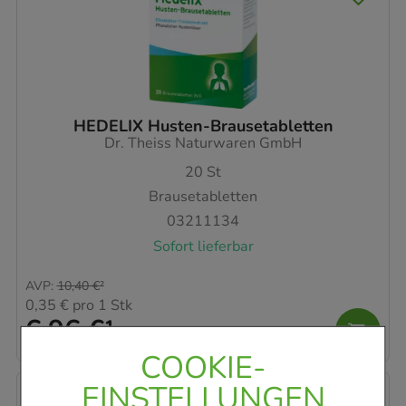
HEDELIX Husten-Brausetabletten
Dr. Theiss Naturwaren GmbH
20
St
Brausetabletten
03211134
Sofort lieferbar
AVP
:
10,40 €
²
0,35 €
pro 1 Stk
6,96 €
¹
COOKIE-
EINSTELLUNGEN
-
35%