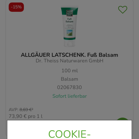
-
15%
ALLGÄUER LATSCHENK. Fuß Balsam
Dr. Theiss Naturwaren GmbH
100
ml
Balsam
02067830
Sofort lieferbar
AVP
:
8,69 €
²
73,90 €
pro 1 l
7,39 €
¹
COOKIE-