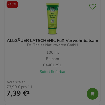
-
15%
ALLGÄUER LATSCHENK. Fuß Verwöhnbalsam
Dr. Theiss Naturwaren GmbH
100
ml
Balsam
04401291
Sofort lieferbar
AVP
:
8,69 €
²
73,90 €
pro 1 l
7,39 €
¹