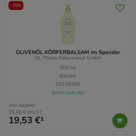
-
15%
OLIVENÖL KÖRPERBALSAM im Spender
Dr. Theiss Naturwaren GmbH
500
ml
Balsam
05139300
Sofort lieferbar
AVP
:
22,99 €
²
39,06 €
pro 1 l
19,53 €
¹