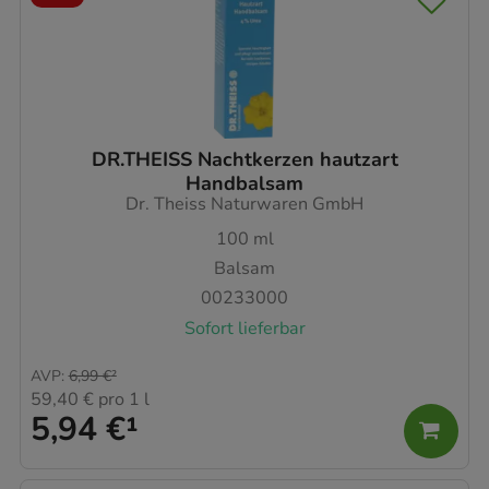
DR.THEISS Nachtkerzen hautzart
Handbalsam
Dr. Theiss Naturwaren GmbH
100
ml
Balsam
00233000
Sofort lieferbar
AVP
:
6,99 €
²
59,40 €
pro 1 l
5,94 €
¹