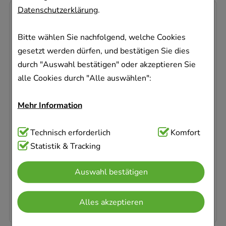
Datenschutzerklärung
.
-
15%
Bitte wählen Sie nachfolgend, welche Cookies
gesetzt werden dürfen, und bestätigen Sie dies
durch "Auswahl bestätigen" oder akzeptieren Sie
alle Cookies durch "Alle auswählen":
OLIVENÖL KÖRPERBALSAM Reisetube
Dr. Theiss Naturwaren GmbH
Mehr Information
200
ml
Balsam
Technisch Notwendig:
Technisch erforderlich
Hierbei handelt es sich um
Komfort
00788809
Cookies, die für die Grundfunktionen unserer
Statistik & Tracking
Sofort lieferbar
Website notwendig sind (z.B. Navigation,
Auswahl bestätigen
Warenkorb, Kundenkonto), weshalb auf diese nicht
AVP
:
13,99 €
²
verzichtet werden kann.
59,45 €
pro 1 l
11,89 €
¹
Alles akzeptieren
Komfort:
Diese Cookies werden genutzt um das