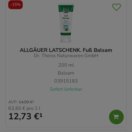
-
15%
ALLGÄUER LATSCHENK. Fuß Balsam
Dr. Theiss Naturwaren GmbH
200
ml
Balsam
03915183
Sofort lieferbar
AVP
:
14,99 €
²
63,65 €
pro 1 l
12,73 €
¹