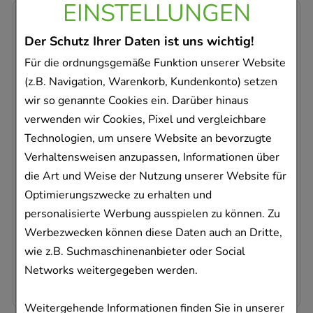
EINSTELLUNGEN
-
15%
Der Schutz Ihrer Daten ist uns wichtig!
Für die ordnungsgemäße Funktion unserer Website
(z.B. Navigation, Warenkorb, Kundenkonto) setzen
wir so genannte Cookies ein. Darüber hinaus
verwenden wir Cookies, Pixel und vergleichbare
OLIVENÖL AUGENPFLEGEBALSAM
Dr. Theiss Naturwaren GmbH
Technologien, um unsere Website an bevorzugte
Verhaltensweisen anzupassen, Informationen über
15
ml
die Art und Weise der Nutzung unserer Website für
Balsam
Optimierungszwecke zu erhalten und
07237722
personalisierte Werbung ausspielen zu können. Zu
Sofort lieferbar
Werbezwecken können diese Daten auch an Dritte,
AVP
:
22,79 €
²
wie z.B. Suchmaschinenanbieter oder Social
1.291,33 €
pro 1 l
Networks weitergegeben werden.
19,37 €
¹
Weitergehende Informationen finden Sie in unserer