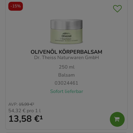
-
15%
OLIVENÖL KÖRPERBALSAM
Dr. Theiss Naturwaren GmbH
250
ml
Balsam
03024461
Sofort lieferbar
AVP
:
15,99 €
²
54,32 €
pro 1 l
13,58 €
¹