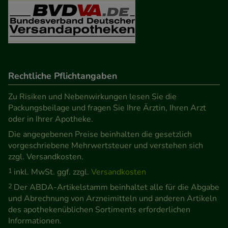
Besuchers oder unsere Seite an bevorzugte
Verhaltensweisen (z.B. Spracheinstellung)
anzupassen. Komfort-Cookies ermöglichen es uns
auch auf Ihre Bedürfnisse zugeschrittene Inhalte
anzuzeigen und unser Partnerprogramm zu
betreiben.
Rechtliche Pflichtangaben
Zu Risiken und Nebenwirkungen lesen Sie die
Statistik & Tracking:
Hierüber lassen sich
Packungsbeilage und fragen Sie Ihre Ärztin, Ihren Arzt
Informationen über die Art und Weise der Nutzung
oder in Ihrer Apotheke.
unserer Website sammeln, mit deren Hilfe wir
Die angegebenen Preise beinhalten die gesetzlich
unsere Website weiter für Sie optimieren können,
vorgeschriebene Mehrwertsteuer und verstehen sich
den Inhalt auf unserer Website aber auch die
zzgl. Versandkosten.
Werbung auf Drittseiten möglichst relevant für Sie
1
inkl. MwSt. ggf. zzgl.
Versandkosten
zu gestalten. Bitte beachten Sie, dass Daten hierfür
2
Der ABDA-Artikelstamm beinhaltet alle für die Abgabe
teilweise an Dritte wie z.B. Google oder soziale
und Abrechnung von Arzneimitteln und anderen Artikeln
Medien übertragen werden.
des apothekenüblichen Sortiments erforderlichen
Informationen.