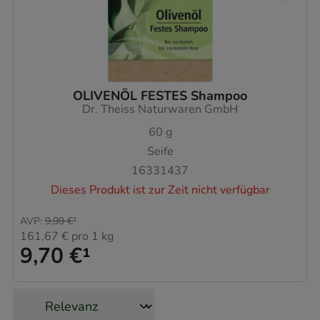
OLIVENÖL FESTES Shampoo
Dr. Theiss Naturwaren GmbH
60
g
Seife
16331437
Dieses Produkt ist zur Zeit nicht verfügbar
AVP
:
9,99 €
²
161,67 €
pro 1 kg
9,70 €
¹