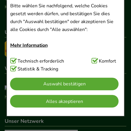
Bitte wählen Sie nachfolgend, welche Cookies
Kontaktformular
gesetzt werden dürfen, und bestätigen Sie dies
durch "Auswahl bestätigen" oder akzeptieren Sie
alle Cookies durch "Alle auswählen":
Unser Versanddienstleister
Mehr Information
Technisch Notwendig:
Technisch erforderlich
Hierbei handelt es sich um
Komfort
Wir sind hier gelistet
Cookies, die für die Grundfunktionen unserer
Statistik & Tracking
Website notwendig sind (z.B. Navigation,
Auswahl bestätigen
Warenkorb, Kundenkonto), weshalb auf diese nicht
verzichtet werden kann.
Alles akzeptieren
Komfort:
Diese Cookies werden genutzt um das
Einkaufserlebnis noch ansprechender zu gestalten,
Unser Netzwerk
beispielsweise für die Wiedererkennung des