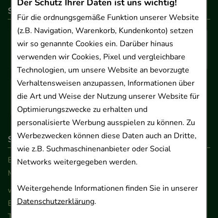
Der Schutz Ihrer Daten ist uns wichtig!
So können Sie bezahlen
Für die ordnungsgemäße Funktion unserer Website
(z.B. Navigation, Warenkorb, Kundenkonto) setzen
wir so genannte Cookies ein. Darüber hinaus
verwenden wir Cookies, Pixel und vergleichbare
Technologien, um unsere Website an bevorzugte
Verhaltensweisen anzupassen, Informationen über
die Art und Weise der Nutzung unserer Website für
Optimierungszwecke zu erhalten und
personalisierte Werbung ausspielen zu können. Zu
Werbezwecken können diese Daten auch an Dritte,
So erreichen Sie uns
wie z.B. Suchmaschinenanbieter oder Social
Beratung und Kundenservice:
Networks weitergegeben werden.
Montag - Freitag von 9.00 bis 17.00 Uhr
Weitergehende Informationen finden Sie in unserer
www.ApoSalis.de
· E-Mail:
info@ApoSalis.de
Datenschutzerklärung
.
Ernst-August-Platz 2 · 30159 Hannover
Telefon 0511 89 71 80 0 · Fax 0511 89 71 80 11