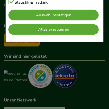
Cookies, die für die Grundfunktionen unserer
Statistik & Tracking
Kontaktformular
Website notwendig sind (z.B. Navigation,
Auswahl bestätigen
Warenkorb, Kundenkonto), weshalb auf diese nicht
verzichtet werden kann.
Unser Versanddienstleister
Alles akzeptieren
Komfort:
Diese Cookies werden genutzt um das
Einkaufserlebnis noch ansprechender zu gestalten,
beispielsweise für die Wiedererkennung des
Besuchers oder unsere Seite an bevorzugte
Wir sind hier gelistet
Verhaltensweisen (z.B. Spracheinstellung)
anzupassen. Komfort-Cookies ermöglichen es uns
auch auf Ihre Bedürfnisse zugeschrittene Inhalte
anzuzeigen und unser Partnerprogramm zu
betreiben.
Unser Netzwerk
Statistik & Tracking:
Hierüber lassen sich
Informationen über die Art und Weise der Nutzung