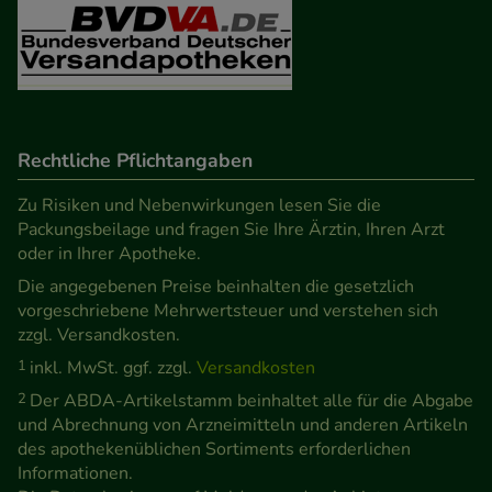
unserer Website sammeln, mit deren Hilfe wir
unsere Website weiter für Sie optimieren können,
den Inhalt auf unserer Website aber auch die
Werbung auf Drittseiten möglichst relevant für Sie
zu gestalten. Bitte beachten Sie, dass Daten hierfür
Rechtliche Pflichtangaben
teilweise an Dritte wie z.B. Google oder soziale
Medien übertragen werden.
Zu Risiken und Nebenwirkungen lesen Sie die
Packungsbeilage und fragen Sie Ihre Ärztin, Ihren Arzt
oder in Ihrer Apotheke.
Die angegebenen Preise beinhalten die gesetzlich
vorgeschriebene Mehrwertsteuer und verstehen sich
zzgl. Versandkosten.
1
inkl. MwSt. ggf. zzgl.
Versandkosten
2
Der ABDA-Artikelstamm beinhaltet alle für die Abgabe
und Abrechnung von Arzneimitteln und anderen Artikeln
des apothekenüblichen Sortiments erforderlichen
Informationen.