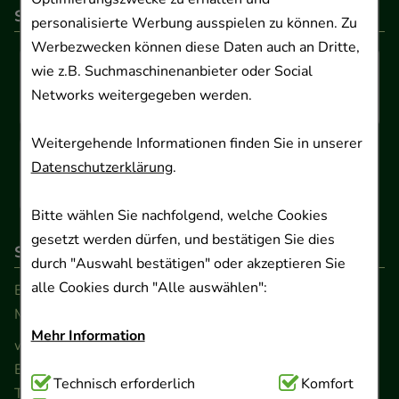
So können Sie bezahlen
personalisierte Werbung ausspielen zu können. Zu
Werbezwecken können diese Daten auch an Dritte,
wie z.B. Suchmaschinenanbieter oder Social
Networks weitergegeben werden.
Weitergehende Informationen finden Sie in unserer
Datenschutzerklärung
.
Bitte wählen Sie nachfolgend, welche Cookies
gesetzt werden dürfen, und bestätigen Sie dies
So erreichen Sie uns
durch "Auswahl bestätigen" oder akzeptieren Sie
alle Cookies durch "Alle auswählen":
Beratung und Kundenservice:
Montag - Freitag von 9.00 bis 17.00 Uhr
Mehr Information
www.ApoSalis.de
· E-Mail:
info@ApoSalis.de
Ernst-August-Platz 2 · 30159 Hannover
Technisch Notwendig:
Technisch erforderlich
Hierbei handelt es sich um
Komfort
Telefon 0511 89 71 80 0 · Fax 0511 89 71 80 11