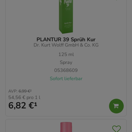
PLANTUR 39 Sprüh Kur
Dr. Kurt Wolff GmbH & Co. KG
125
ml
Spray
05368609
Sofort lieferbar
AVP
:
6,99 €
²
54,56 €
pro 1 l
6,82 €
¹