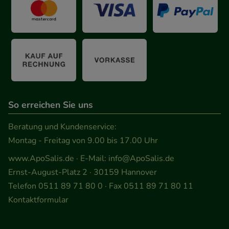
anzupassen. Komfort-Cookies ermöglichen es uns
auch auf Ihre Bedürfnisse zugeschrittene Inhalte
anzuzeigen und unser Partnerprogramm zu
betreiben.
Statistik & Tracking:
Hierüber lassen sich
Informationen über die Art und Weise der Nutzung
So erreichen Sie uns
unserer Website sammeln, mit deren Hilfe wir
unsere Website weiter für Sie optimieren können,
Beratung und Kundenservice:
den Inhalt auf unserer Website aber auch die
Montag - Freitag von 9.00 bis 17.00 Uhr
Werbung auf Drittseiten möglichst relevant für Sie
www.ApoSalis.de
· E-Mail:
info@ApoSalis.de
zu gestalten. Bitte beachten Sie, dass Daten hierfür
Ernst-August-Platz 2 · 30159 Hannover
teilweise an Dritte wie z.B. Google oder soziale
Telefon 0511 89 71 80 0 · Fax 0511 89 71 80 11
Medien übertragen werden.
Kontaktformular