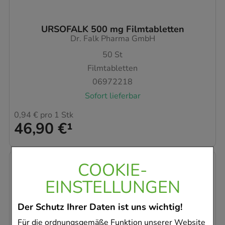
URSOFALK 500 mg Filmtabletten
Dr. Falk Pharma GmbH
50
St
Filmtabletten
06972218
Sofort lieferbar
0,94 €
pro 1 Stk
46,90 €
¹
COOKIE-
EINSTELLUNGEN
Der Schutz Ihrer Daten ist uns wichtig!
Für die ordnungsgemäße Funktion unserer Website