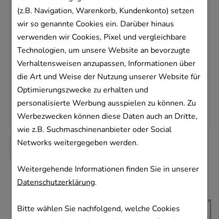
(z.B. Navigation, Warenkorb, Kundenkonto) setzen
AZAFALK 50 mg Filmtabletten
wir so genannte Cookies ein. Darüber hinaus
Dr. Falk Pharma GmbH
verwenden wir Cookies, Pixel und vergleichbare
100
St
Technologien, um unsere Website an bevorzugte
Filmtabletten
Verhaltensweisen anzupassen, Informationen über
00564837
die Art und Weise der Nutzung unserer Website für
Sofort lieferbar
Optimierungszwecke zu erhalten und
0,42 €
pro 1 Stk
personalisierte Werbung ausspielen zu können. Zu
41,45 €
¹
Werbezwecken können diese Daten auch an Dritte,
wie z.B. Suchmaschinenanbieter oder Social
Networks weitergegeben werden.
Weitergehende Informationen finden Sie in unserer
Datenschutzerklärung
.
Bitte wählen Sie nachfolgend, welche Cookies