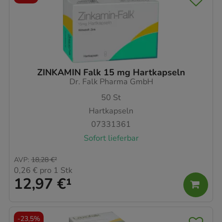
ZINKAMIN Falk 15 mg Hartkapseln
Dr. Falk Pharma GmbH
50
St
Hartkapseln
07331361
Sofort lieferbar
AVP
:
18,28 €
²
0,26 €
pro 1 Stk
12,97 €
¹
-
23,5%