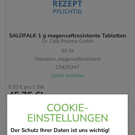
SALOFALK 1 g magensaftresistente Tabletten
Dr. Falk Pharma GmbH
50
St
Tabletten, magensaftresistent
13420347
Sofort lieferbar
0,92 €
pro 1 Stk
45,76 €
¹
COOKIE-
EINSTELLUNGEN
Der Schutz Ihrer Daten ist uns wichtig!