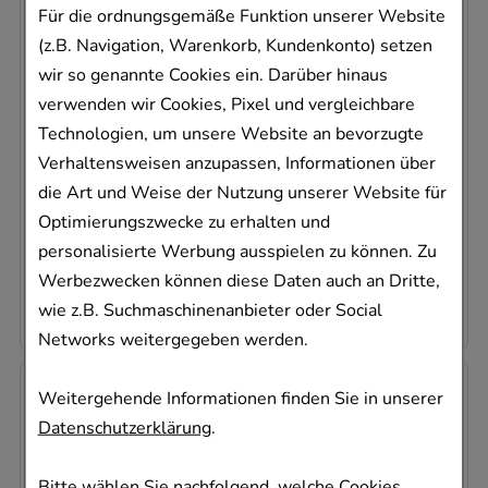
Für die ordnungsgemäße Funktion unserer Website
(z.B. Navigation, Warenkorb, Kundenkonto) setzen
wir so genannte Cookies ein. Darüber hinaus
BUDENOFALK 3 mg magensaftresistente
verwenden wir Cookies, Pixel und vergleichbare
Hartkapseln
Technologien, um unsere Website an bevorzugte
Dr. Falk Pharma GmbH
Verhaltensweisen anzupassen, Informationen über
50
St
die Art und Weise der Nutzung unserer Website für
08862221
Optimierungszwecke zu erhalten und
Sofort lieferbar
personalisierte Werbung ausspielen zu können. Zu
Werbezwecken können diese Daten auch an Dritte,
2,18 €
pro 1 Stk
109,18 €
¹
wie z.B. Suchmaschinenanbieter oder Social
Networks weitergegeben werden.
Weitergehende Informationen finden Sie in unserer
Datenschutzerklärung
.
Bitte wählen Sie nachfolgend, welche Cookies