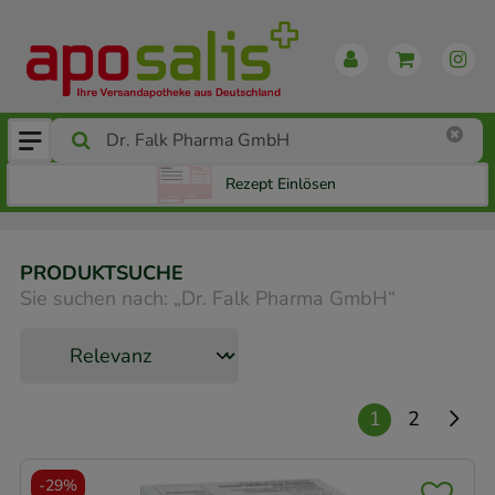
Rezept Einlösen
PRODUKTSUCHE
Sie suchen nach:
„
Dr. Falk Pharma GmbH
“
1
2
-
29%