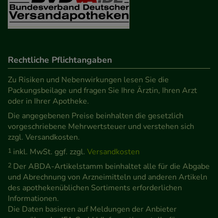
Verhaltensweisen (z.B. Spracheinstellung)
anzupassen. Komfort-Cookies ermöglichen es uns
auch auf Ihre Bedürfnisse zugeschrittene Inhalte
anzuzeigen und unser Partnerprogramm zu
Rechtliche Pflichtangaben
betreiben.
Zu Risiken und Nebenwirkungen lesen Sie die
Statistik & Tracking:
Hierüber lassen sich
Packungsbeilage und fragen Sie Ihre Ärztin, Ihren Arzt
Informationen über die Art und Weise der Nutzung
oder in Ihrer Apotheke.
unserer Website sammeln, mit deren Hilfe wir
Die angegebenen Preise beinhalten die gesetzlich
vorgeschriebene Mehrwertsteuer und verstehen sich
unsere Website weiter für Sie optimieren können,
zzgl. Versandkosten.
den Inhalt auf unserer Website aber auch die
1
inkl. MwSt. ggf. zzgl.
Versandkosten
Werbung auf Drittseiten möglichst relevant für Sie
zu gestalten. Bitte beachten Sie, dass Daten hierfür
2
Der ABDA-Artikelstamm beinhaltet alle für die Abgabe
und Abrechnung von Arzneimitteln und anderen Artikeln
teilweise an Dritte wie z.B. Google oder soziale
des apothekenüblichen Sortiments erforderlichen
Medien übertragen werden.
Informationen.
Die Daten basieren auf Meldungen der Anbieter