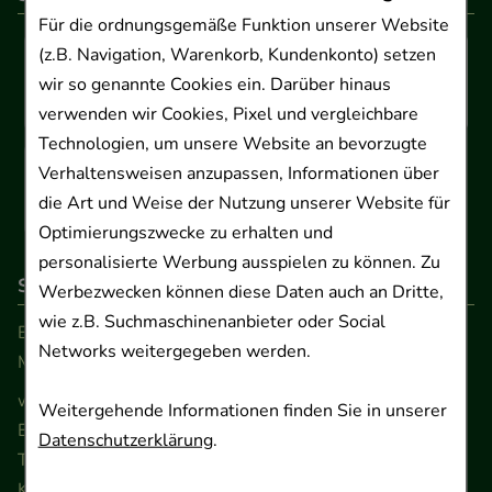
Für die ordnungsgemäße Funktion unserer Website
(z.B. Navigation, Warenkorb, Kundenkonto) setzen
wir so genannte Cookies ein. Darüber hinaus
verwenden wir Cookies, Pixel und vergleichbare
Technologien, um unsere Website an bevorzugte
Verhaltensweisen anzupassen, Informationen über
die Art und Weise der Nutzung unserer Website für
Optimierungszwecke zu erhalten und
personalisierte Werbung ausspielen zu können. Zu
So erreichen Sie uns
Werbezwecken können diese Daten auch an Dritte,
wie z.B. Suchmaschinenanbieter oder Social
Beratung und Kundenservice:
Networks weitergegeben werden.
Montag - Freitag von 9.00 bis 17.00 Uhr
www.ApoSalis.de
· E-Mail:
info@ApoSalis.de
Weitergehende Informationen finden Sie in unserer
Ernst-August-Platz 2 · 30159 Hannover
Datenschutzerklärung
.
Telefon 0511 89 71 80 0 · Fax 0511 89 71 80 11
Kontaktformular