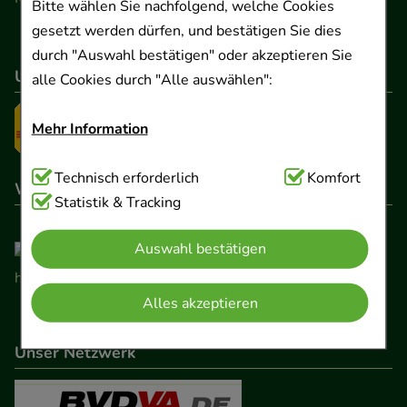
Bitte wählen Sie nachfolgend, welche Cookies
gesetzt werden dürfen, und bestätigen Sie dies
durch "Auswahl bestätigen" oder akzeptieren Sie
Unser Versanddienstleister
alle Cookies durch "Alle auswählen":
Mehr Information
Technisch Notwendig:
Technisch erforderlich
Hierbei handelt es sich um
Komfort
Wir sind hier gelistet
Cookies, die für die Grundfunktionen unserer
Statistik & Tracking
Website notwendig sind (z.B. Navigation,
Auswahl bestätigen
Warenkorb, Kundenkonto), weshalb auf diese nicht
verzichtet werden kann.
Alles akzeptieren
Komfort:
Diese Cookies werden genutzt um das
Einkaufserlebnis noch ansprechender zu gestalten,
Unser Netzwerk
beispielsweise für die Wiedererkennung des
Besuchers oder unsere Seite an bevorzugte