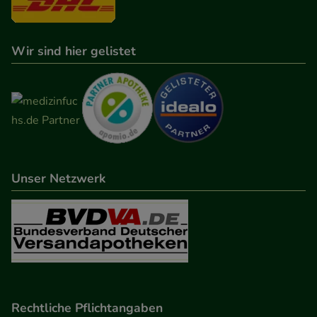
auch auf Ihre Bedürfnisse zugeschrittene Inhalte
anzuzeigen und unser Partnerprogramm zu
betreiben.
Wir sind hier gelistet
Statistik & Tracking:
Hierüber lassen sich
Informationen über die Art und Weise der Nutzung
unserer Website sammeln, mit deren Hilfe wir
unsere Website weiter für Sie optimieren können,
den Inhalt auf unserer Website aber auch die
Werbung auf Drittseiten möglichst relevant für Sie
Unser Netzwerk
zu gestalten. Bitte beachten Sie, dass Daten hierfür
teilweise an Dritte wie z.B. Google oder soziale
Medien übertragen werden.
Rechtliche Pflichtangaben