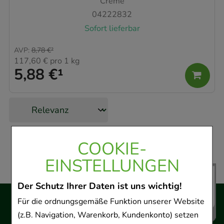
Creme
04222832
Sofort lieferbar
AVP
:
8,78 €
²
117,60 €
pro 1 kg
5,88 €
¹
COOKIE-
EINSTELLUNGEN
Der Schutz Ihrer Daten ist uns wichtig!
Für die ordnungsgemäße Funktion unserer Website
(z.B. Navigation, Warenkorb, Kundenkonto) setzen