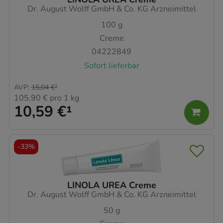
Dr. August Wolff GmbH & Co. KG Arzneimittel
100
g
Creme
04222849
Sofort lieferbar
AVP
:
15,04 €
²
105,90 €
pro 1 kg
10,59 €
¹
-
33%
LINOLA UREA Creme
Dr. August Wolff GmbH & Co. KG Arzneimittel
50
g