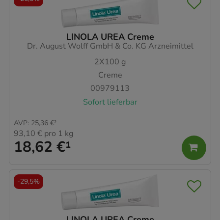
LINOLA UREA Creme
Dr. August Wolff GmbH & Co. KG Arzneimittel
2X100
g
Creme
00979113
Sofort lieferbar
AVP
:
25,36 €
²
93,10 €
pro 1 kg
18,62 €
¹
-
29,5%
LINOLA UREA Creme