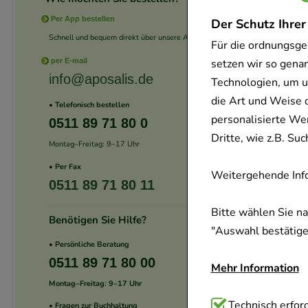
Per App bestellen
Der Schutz Ihrer
Schnell und bequem direkt über unsere App.
Für die ordnungsge
setzen wir so gena
per E-mail
info@aposalis.de
Technologien, um u
die Art und Weise 
• Telefonisch bestellen
personalisierte We
0511 89 71 80 0
Dritte, wie z.B. S
Montag–Freitag: 9–17 Uhr
• Per Fax
Weitergehende Info
0511 89 71 80 11
Bitte wählen Sie n
Benötigen Sie Hilfe?
"Auswahl bestätigen
• Persönliche Beratung
0511 89 71 80 00
Mehr Information
Montag–Freitag: 9–17 Uhr
Technisch Notwend
Technisch erford
• Fragen zur Buchhaltung