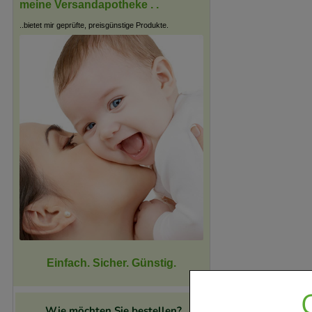
meine Versandapotheke . .
..bietet mir geprüfte, preisgünstige Produkte.
Einfach. Sicher. Günstig.
Wie möchten Sie bestellen?