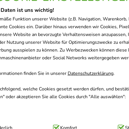
 Daten ist uns wichtig!
mäße Funktion unserer Website (z.B. Navigation, Warenkorb,
nnte Cookies ein. Darüber hinaus verwenden wir Cookies, Pixel
nsere Website an bevorzugte Verhaltensweisen anzupassen, 
der Nutzung unserer Website für Optimierungszwecke zu erha
rbung ausspielen zu können. Zu Werbezwecken können diese 
uchmaschinenanbieter oder Social Networks weitergegeben wer
rmationen finden Sie in unserer
Datenschutzerklärung
.
achfolgend, welche Cookies gesetzt werden dürfen, und bestäti
" oder akzeptieren Sie alle Cookies durch "Alle auswählen":
ig:
erlich
Hierbei handelt es sich um Cookies, die für die Grundfunk
Komfort
S