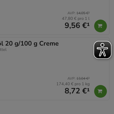
AVP
:
14,05 €
²
47,80 €
pro 1 l
9,56 €
¹
l 20 g/100 g Creme
ttel
AVP
:
13,04 €
²
174,40 €
pro 1 kg
8,72 €
¹