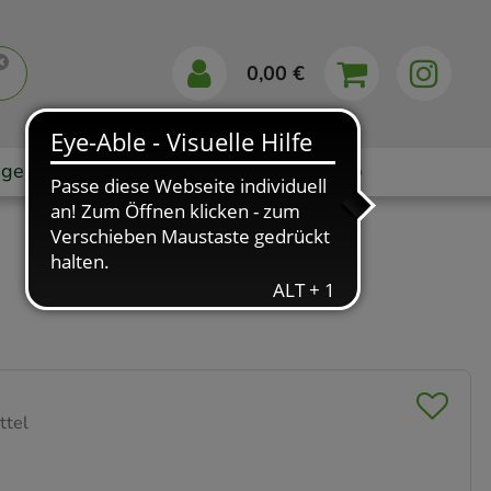
0,00 €
gebote
Markenshops
Ratgeber
App
ttel