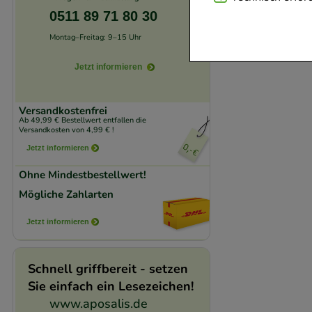
Website notwendig 
0511 89 71 80 30
verzichtet werden 
Montag–Freitag: 9–15 Uhr
Jetzt informieren
Komfort:
Diese Coo
beispielsweise für
Verhaltensweisen (
Versandkostenfrei
Ab 49,99 € Bestellwert entfallen die
auf Ihre Bedürfnis
Versandkosten von 4,99 € !
Jetzt informieren
Statistik & Trackin
Ohne Mindestbestellwert!
unserer Website sa
Mögliche Zahlarten
den Inhalt auf unse
gestalten. Bitte be
Jetzt informieren
Medien übertragen
Schnell griffbereit - setzen
Sie einfach ein Lesezeichen!
www.aposalis.de