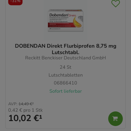
-
31%
DOBENDAN Direkt Flurbiprofen 8,75 mg
Lutschtabl.
Reckitt Benckiser Deutschland GmbH
24
St
Lutschtabletten
06866410
Sofort lieferbar
AVP
:
14,49 €
²
0,42 €
pro 1 Stk
10,02 €
¹