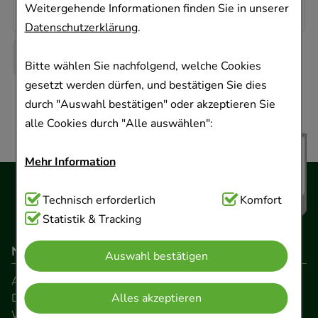
11,33 €
¹
Weitergehende Informationen finden Sie in unserer
Datenschutzerklärung
.
Bitte wählen Sie nachfolgend, welche Cookies
gesetzt werden dürfen, und bestätigen Sie dies
durch "Auswahl bestätigen" oder akzeptieren Sie
alle Cookies durch "Alle auswählen":
Mehr Information
Technisch Notwendig:
Technisch erforderlich
Hierbei handelt es sich um
Komfort
Cookies, die für die Grundfunktionen unserer
Statistik & Tracking
Website notwendig sind (z.B. Navigation,
Navigation
Auswahl bestätigen
Warenkorb, Kundenkonto), weshalb auf diese nicht
verzichtet werden kann.
AGB
Alles akzeptieren
Datenschutz
Komfort:
Diese Cookies werden genutzt um das
Widerrufsrecht