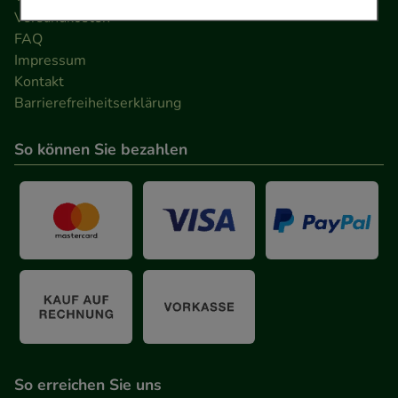
Versandkosten
Einkaufserlebnis noch ansprechender zu gestalten,
FAQ
beispielsweise für die Wiedererkennung des
Impressum
Besuchers oder unsere Seite an bevorzugte
Kontakt
Verhaltensweisen (z.B. Spracheinstellung)
Barrierefreiheitserklärung
anzupassen. Komfort-Cookies ermöglichen es uns
auch auf Ihre Bedürfnisse zugeschrittene Inhalte
So können Sie bezahlen
anzuzeigen und unser Partnerprogramm zu
betreiben.
Statistik & Tracking:
Hierüber lassen sich
Informationen über die Art und Weise der Nutzung
unserer Website sammeln, mit deren Hilfe wir
unsere Website weiter für Sie optimieren können,
den Inhalt auf unserer Website aber auch die
Werbung auf Drittseiten möglichst relevant für Sie
zu gestalten. Bitte beachten Sie, dass Daten hierfür
So erreichen Sie uns