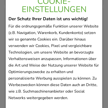
COOKIE-
EINSTELLUNGEN
-
29%
Der Schutz Ihrer Daten ist uns wichtig!
Für die ordnungsgemäße Funktion unserer Website
(z.B. Navigation, Warenkorb, Kundenkonto) setzen
wir so genannte Cookies ein. Darüber hinaus
verwenden wir Cookies, Pixel und vergleichbare
DOBENDAN Direkt Flurbiprofen Spray Honig
Technologien, um unsere Website an bevorzugte
& Zitrone
Verhaltensweisen anzupassen, Informationen über
Reckitt Benckiser Deutschland GmbH
die Art und Weise der Nutzung unserer Website für
15
ml
Optimierungszwecke zu erhalten und
Spray
personalisierte Werbung ausspielen zu können. Zu
16502620
Werbezwecken können diese Daten auch an Dritte,
Sofort lieferbar
wie z.B. Suchmaschinenanbieter oder Social
Networks weitergegeben werden.
AVP
:
15,97 €
²
755,33 €
pro 1 l