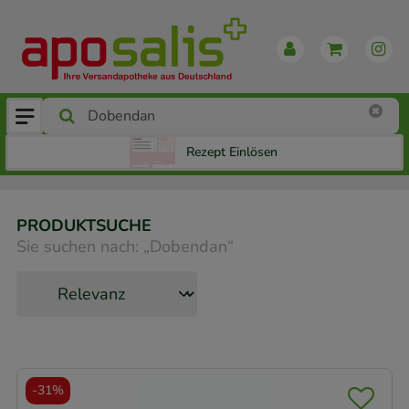
Rezept Einlösen
PRODUKTSUCHE
Sie suchen nach:
„
Dobendan
“
-
31%