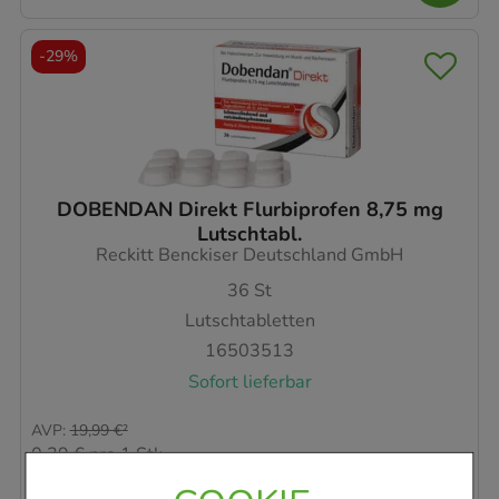
-
29%
DOBENDAN Direkt Flurbiprofen 8,75 mg
Lutschtabl.
Reckitt Benckiser Deutschland GmbH
36
St
Lutschtabletten
16503513
Sofort lieferbar
AVP
:
19,99 €
²
0,39 €
pro 1 Stk
14,18 €
¹