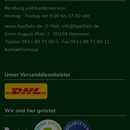
teilweise an Dritte wie z.B. Google oder soziale
Beratung und Kundenservice:
Medien übertragen werden.
Montag - Freitag von 9.00 bis 17.00 Uhr
www.ApoSalis.de
· E-Mail:
info@ApoSalis.de
Ernst-August-Platz 2 · 30159 Hannover
Telefon 0511 89 71 80 0 · Fax 0511 89 71 80 11
Kontaktformular
Unser Versanddienstleister
Wir sind hier gelistet