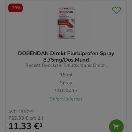
-
29%
DOBENDAN Direkt Flurbiprofen Spray
8,75mg/Dos.Mund
Reckitt Benckiser Deutschland GmbH
15
ml
Spray
11024417
Sofort lieferbar
AVP
:
15,97 €
²
755,33 €
pro 1 l
11,33 €
¹