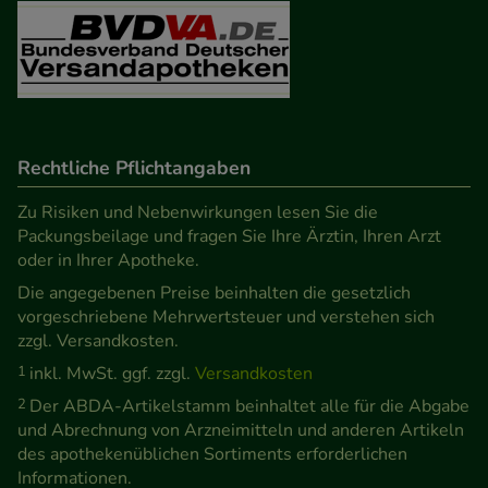
Besuchers oder unsere Seite an bevorzugte
Verhaltensweisen (z.B. Spracheinstellung)
anzupassen. Komfort-Cookies ermöglichen es uns
auch auf Ihre Bedürfnisse zugeschrittene Inhalte
anzuzeigen und unser Partnerprogramm zu
betreiben.
Rechtliche Pflichtangaben
Zu Risiken und Nebenwirkungen lesen Sie die
Statistik & Tracking:
Hierüber lassen sich
Packungsbeilage und fragen Sie Ihre Ärztin, Ihren Arzt
Informationen über die Art und Weise der Nutzung
oder in Ihrer Apotheke.
unserer Website sammeln, mit deren Hilfe wir
Die angegebenen Preise beinhalten die gesetzlich
unsere Website weiter für Sie optimieren können,
vorgeschriebene Mehrwertsteuer und verstehen sich
den Inhalt auf unserer Website aber auch die
zzgl. Versandkosten.
Werbung auf Drittseiten möglichst relevant für Sie
1
inkl. MwSt. ggf. zzgl.
Versandkosten
zu gestalten. Bitte beachten Sie, dass Daten hierfür
2
Der ABDA-Artikelstamm beinhaltet alle für die Abgabe
teilweise an Dritte wie z.B. Google oder soziale
und Abrechnung von Arzneimitteln und anderen Artikeln
Medien übertragen werden.
des apothekenüblichen Sortiments erforderlichen
Informationen.