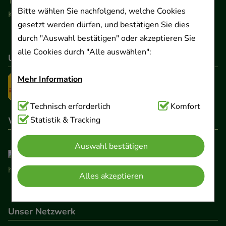
Telefon 0511 89 71 80 0 · Fax 0511 89 71 80 11
Bitte wählen Sie nachfolgend, welche Cookies
Kontaktformular
gesetzt werden dürfen, und bestätigen Sie dies
durch "Auswahl bestätigen" oder akzeptieren Sie
alle Cookies durch "Alle auswählen":
Unser Versanddienstleister
Mehr Information
Technisch Notwendig:
Technisch erforderlich
Hierbei handelt es sich um
Komfort
Wir sind hier gelistet
Cookies, die für die Grundfunktionen unserer
Statistik & Tracking
Website notwendig sind (z.B. Navigation,
Auswahl bestätigen
Warenkorb, Kundenkonto), weshalb auf diese nicht
verzichtet werden kann.
Alles akzeptieren
Komfort:
Diese Cookies werden genutzt um das
Einkaufserlebnis noch ansprechender zu gestalten,
Unser Netzwerk
beispielsweise für die Wiedererkennung des