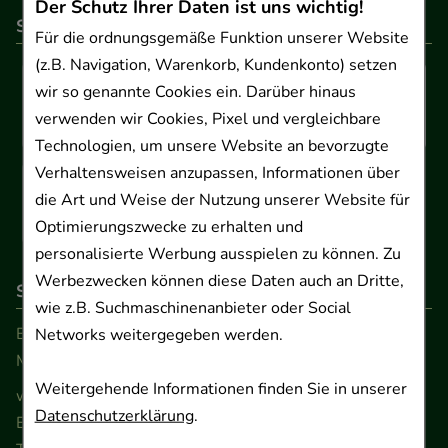
Der Schutz Ihrer Daten ist uns wichtig!
So können Sie bezahlen
Für die ordnungsgemäße Funktion unserer Website
(z.B. Navigation, Warenkorb, Kundenkonto) setzen
wir so genannte Cookies ein. Darüber hinaus
verwenden wir Cookies, Pixel und vergleichbare
Technologien, um unsere Website an bevorzugte
Verhaltensweisen anzupassen, Informationen über
die Art und Weise der Nutzung unserer Website für
Optimierungszwecke zu erhalten und
personalisierte Werbung ausspielen zu können. Zu
Werbezwecken können diese Daten auch an Dritte,
So erreichen Sie uns
wie z.B. Suchmaschinenanbieter oder Social
Beratung und Kundenservice:
Networks weitergegeben werden.
Montag - Freitag von 9.00 bis 17.00 Uhr
Weitergehende Informationen finden Sie in unserer
www.ApoSalis.de
· E-Mail:
info@ApoSalis.de
Datenschutzerklärung
.
Ernst-August-Platz 2 · 30159 Hannover