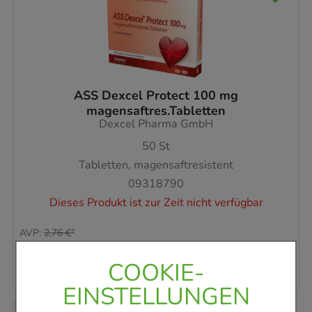
ASS Dexcel Protect 100 mg
magensaftres.Tabletten
Dexcel Pharma GmbH
50
St
Tabletten, magensaftresistent
09318790
Dieses Produkt ist zur Zeit nicht verfügbar
AVP
:
2,76 €
²
0,04 €
pro 1 Stk
1,79 €
¹
COOKIE-
EINSTELLUNGEN