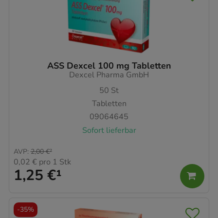
ASS Dexcel 100 mg Tabletten
Dexcel Pharma GmbH
50
St
Tabletten
09064645
Sofort lieferbar
AVP
:
2,00 €
²
0,02 €
pro 1 Stk
1,25 €
¹
-
35%