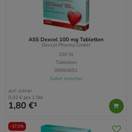
ASS Dexcel 100 mg Tabletten
Dexcel Pharma GmbH
100
St
Tabletten
09064651
Sofort lieferbar
AVP
:
2,77 €
²
0,02 €
pro 1 Stk
1,80 €
¹
-
37,5%