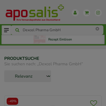
Rezept Einlösen
PRODUKTSUCHE
Sie suchen nach:
„
Dexcel Pharma GmbH
“
-
49%