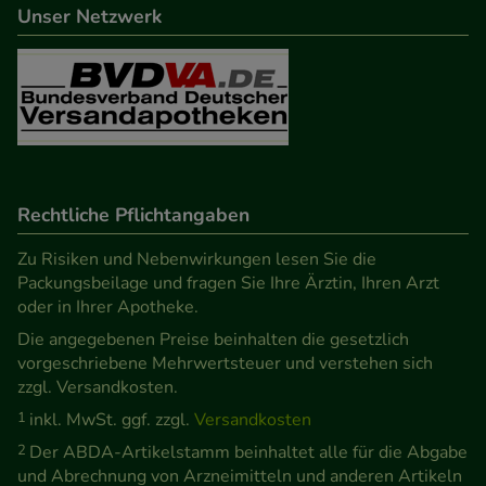
Unser Netzwerk
Informationen über die Art und Weise der Nutzung
unserer Website sammeln, mit deren Hilfe wir
unsere Website weiter für Sie optimieren können,
den Inhalt auf unserer Website aber auch die
Werbung auf Drittseiten möglichst relevant für Sie
zu gestalten. Bitte beachten Sie, dass Daten hierfür
teilweise an Dritte wie z.B. Google oder soziale
Rechtliche Pflichtangaben
Medien übertragen werden.
Zu Risiken und Nebenwirkungen lesen Sie die
Packungsbeilage und fragen Sie Ihre Ärztin, Ihren Arzt
oder in Ihrer Apotheke.
Die angegebenen Preise beinhalten die gesetzlich
vorgeschriebene Mehrwertsteuer und verstehen sich
zzgl. Versandkosten.
1
inkl. MwSt. ggf. zzgl.
Versandkosten
2
Der ABDA-Artikelstamm beinhaltet alle für die Abgabe
und Abrechnung von Arzneimitteln und anderen Artikeln