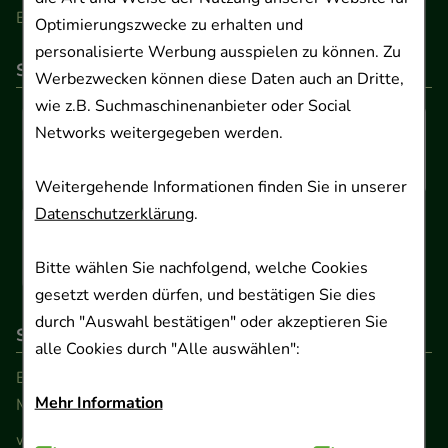
Barrierefreiheitserklärung
Optimierungszwecke zu erhalten und
personalisierte Werbung ausspielen zu können. Zu
So können Sie bezahlen
Werbezwecken können diese Daten auch an Dritte,
wie z.B. Suchmaschinenanbieter oder Social
Networks weitergegeben werden.
Weitergehende Informationen finden Sie in unserer
Datenschutzerklärung
.
Bitte wählen Sie nachfolgend, welche Cookies
gesetzt werden dürfen, und bestätigen Sie dies
durch "Auswahl bestätigen" oder akzeptieren Sie
So erreichen Sie uns
alle Cookies durch "Alle auswählen":
Beratung und Kundenservice:
Mehr Information
Montag - Freitag von 9.00 bis 17.00 Uhr
www.ApoSalis.de
· E-Mail:
info@ApoSalis.de