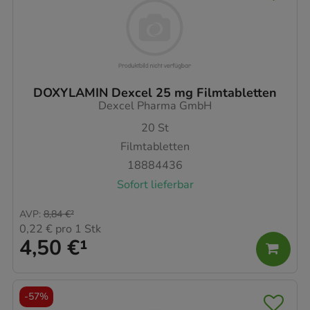
DOXYLAMIN Dexcel 25 mg Filmtabletten
Dexcel Pharma GmbH
20
St
Filmtabletten
18884436
Sofort lieferbar
AVP
:
8,84 €
²
0,22 €
pro 1 Stk
4,50 €
¹
-
57%