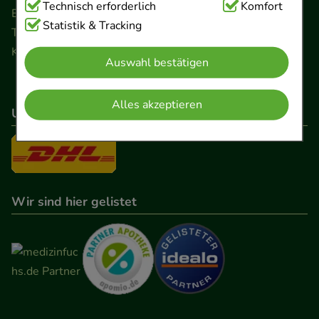
Technisch Notwendig:
Technisch erforderlich
Hierbei handelt es sich um
Komfort
Ernst-August-Platz 2 · 30159 Hannover
Cookies, die für die Grundfunktionen unserer
Statistik & Tracking
Telefon 0511 89 71 80 0 · Fax 0511 89 71 80 11
Website notwendig sind (z.B. Navigation,
Kontaktformular
Auswahl bestätigen
Warenkorb, Kundenkonto), weshalb auf diese nicht
verzichtet werden kann.
Alles akzeptieren
Unser Versanddienstleister
Komfort:
Diese Cookies werden genutzt um das
Einkaufserlebnis noch ansprechender zu gestalten,
beispielsweise für die Wiedererkennung des
Besuchers oder unsere Seite an bevorzugte
Verhaltensweisen (z.B. Spracheinstellung)
Wir sind hier gelistet
anzupassen. Komfort-Cookies ermöglichen es uns
auch auf Ihre Bedürfnisse zugeschrittene Inhalte
anzuzeigen und unser Partnerprogramm zu
betreiben.
Statistik & Tracking:
Hierüber lassen sich