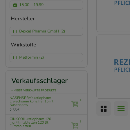
15.00 - 19.99
Hersteller
Dexcel Pharma GmbH (2)
Wirkstoffe
Metformin (2)
Verkaufsschlager
» MEIST VERKAUFTE PRODUKTE
NASENSPRAY-ratiopharm
1
Erwachsene kons.frei
15 ml
Nasenspray
2,55 €
GINKOBIL-ratiopharm 120
1
mg Filmtabletten
120 St
Filmtabletten