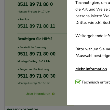
Technologien, um u
0511 89 71 80 0
die Art und Weise 
Montag–Freitag: 9–17 Uhr
personalisierte We
• Per Fax
Dritte, wie z.B. S
0511 89 71 80 11
Weitergehende Info
Benötigen Sie Hilfe?
• Persönliche Beratung
Bitte wählen Sie n
0511 89 71 80 00
"Auswahl bestätigen
Montag–Freitag: 9–17 Uhr
Mehr Information
• Fragen zur Buchhaltung
0511 89 71 80 30
Technisch Notwend
Technisch erford
Montag–Freitag: 9–15 Uhr
Website notwendig 
Jetzt informieren
verzichtet werden 
Komfort:
Diese Coo
Versandkostenfrei