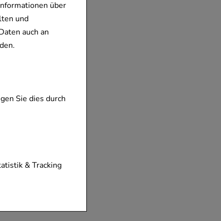
Informationen über
lten und
Daten auch an
den.
gen Sie dies durch
tionen unserer
tatistik & Tracking
diese nicht
der zu gestalten,