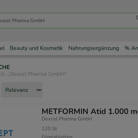
el
Beauty und Kosmetik
Nahrungsergänzung
% An
CHE
ch:
„
Dexcel Pharma GmbH
“
METFORMIN Atid 1.000 mg
Dexcel Pharma GmbH
120
St
Filmtabletten