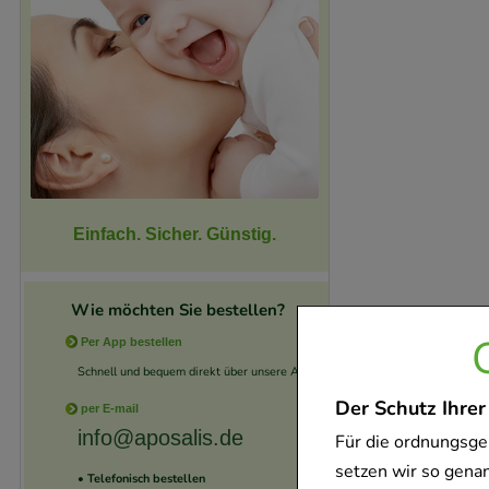
Einfach. Sicher. Günstig.
Wie möchten Sie bestellen?
Per App bestellen
Schnell und bequem direkt über unsere App.
Der Schutz Ihrer
per E-mail
info@aposalis.de
Für die ordnungsge
setzen wir so gena
• Telefonisch bestellen