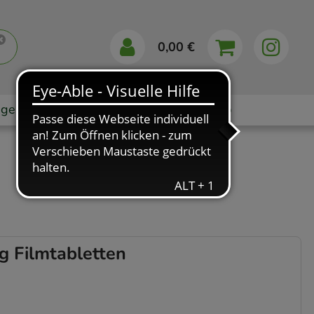
0,00 €
gebote
Markenshops
Ratgeber
App
 Filmtabletten