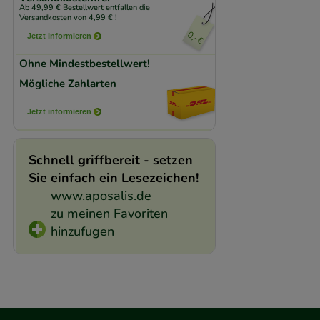
Ab 49,99 € Bestellwert entfallen die
beispielsweise für
Versandkosten von 4,99 € !
Verhaltensweisen (
Jetzt informieren
auf Ihre Bedürfnis
Ohne Mindestbestellwert!
Mögliche Zahlarten
Statistik & Trackin
unserer Website sa
Jetzt informieren
den Inhalt auf unse
gestalten. Bitte be
Schnell griffbereit - setzen
Medien übertragen
Sie einfach ein Lesezeichen!
www.aposalis.de
zu meinen Favoriten
hinzufugen