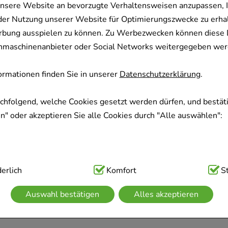
nsere Website an bevorzugte Verhaltensweisen anzupassen, 
der Nutzung unserer Website für Optimierungszwecke zu erha
rbung ausspielen zu können. Zu Werbezwecken können diese 
uchmaschinenanbieter oder Social Networks weitergegeben wer
rmationen finden Sie in unserer
Datenschutzerklärung
.
achfolgend, welche Cookies gesetzt werden dürfen, und bestäti
" oder akzeptieren Sie alle Cookies durch "Alle auswählen":
ig:
erlich
Hierbei handelt es sich um Cookies, die für die Grundfunk
Komfort
S
sind (z.B. Navigation, Warenkorb, Kundenkonto), weshalb auf 
Auswahl bestätigen
Alles akzeptieren
kann.
kies werden genutzt um das Einkaufserlebnis noch ansprechen