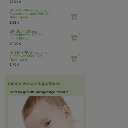
33,85 €
NASENSPRAY-ratiopharm
1
Erwachsene kons.frei
10 ml
Nasenspray
1,93 €
GINGIUM 120 mg
1
Filmtabletten
120 St
Filmtabletten
34,50 €
NASENSPRAY-ratiopharm
1
Kinder kons.frei
10 ml
Nasenspray
1,70 €
meine Versandapotheke . .
..bietet mir geprüfte, preisgünstige Produkte.