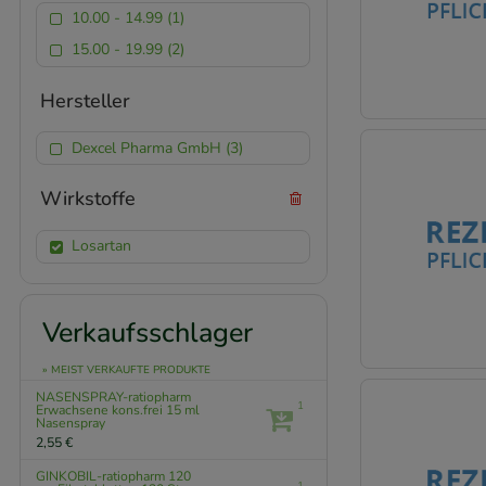
10.00 - 14.99 (1)
15.00 - 19.99 (2)
Hersteller
Dexcel Pharma GmbH (3)
Wirkstoffe
Losartan
Verkaufsschlager
» MEIST VERKAUFTE PRODUKTE
NASENSPRAY-ratiopharm
1
Erwachsene kons.frei
15 ml
Nasenspray
2,55 €
GINKOBIL-ratiopharm 120
1