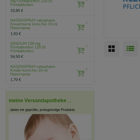
mg Filmtabletten
120 St
Filmtabletten
33,85 €
NASENSPRAY-ratiopharm
1
Erwachsene kons.frei
10 ml
Nasenspray
1,93 €
GINGIUM 120 mg
1
Filmtabletten
120 St
Filmtabletten
34,50 €
NASENSPRAY-ratiopharm
1
Kinder kons.frei
10 ml
Nasenspray
1,70 €
meine Versandapotheke . .
..bietet mir geprüfte, preisgünstige Produkte.