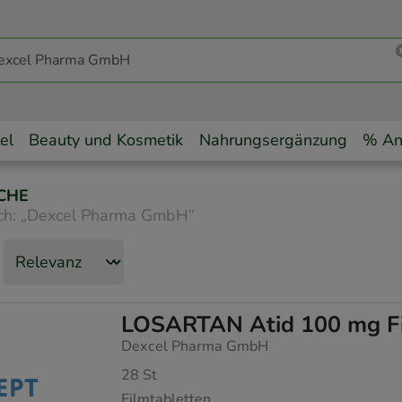
el
Beauty und Kosmetik
Nahrungsergänzung
% An
CHE
ch:
„
Dexcel Pharma GmbH
“
LOSARTAN Atid 100 mg Fi
Dexcel Pharma GmbH
28
St
Filmtabletten