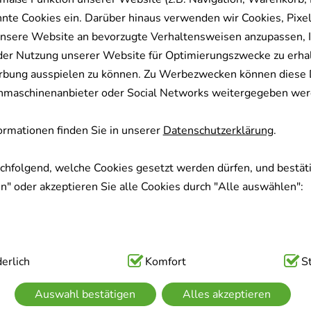
nnte Cookies ein. Darüber hinaus verwenden wir Cookies, Pixel
nsere Website an bevorzugte Verhaltensweisen anzupassen, 
der Nutzung unserer Website für Optimierungszwecke zu erha
rbung ausspielen zu können. Zu Werbezwecken können diese 
uchmaschinenanbieter oder Social Networks weitergegeben wer
rmationen finden Sie in unserer
Datenschutzerklärung
.
achfolgend, welche Cookies gesetzt werden dürfen, und bestäti
" oder akzeptieren Sie alle Cookies durch "Alle auswählen":
ig:
erlich
Hierbei handelt es sich um Cookies, die für die Grundfunk
Komfort
S
sind (z.B. Navigation, Warenkorb, Kundenkonto), weshalb auf 
Auswahl bestätigen
Alles akzeptieren
kann.