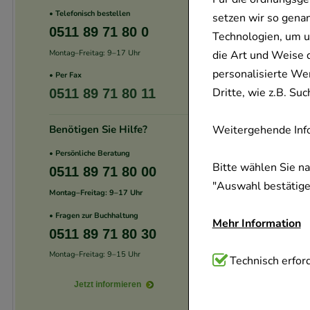
• Telefonisch bestellen
setzen wir so gena
0511 89 71 80 0
Technologien, um u
Montag–Freitag: 9–17 Uhr
die Art und Weise 
personalisierte We
• Per Fax
Dritte, wie z.B. S
0511 89 71 80 11
Benötigen Sie Hilfe?
Weitergehende Info
• Persönliche Beratung
Bitte wählen Sie n
0511 89 71 80 00
"Auswahl bestätigen
Montag–Freitag: 9–17 Uhr
• Fragen zur Buchhaltung
Mehr Information
0511 89 71 80 30
Montag–Freitag: 9–15 Uhr
Technisch Notwend
Technisch erford
Website notwendig 
Jetzt informieren
verzichtet werden 