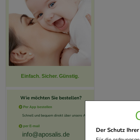
Einfach. Sicher. Günstig.
Wie möchten Sie bestellen?
Per App bestellen
Schnell und bequem direkt über unsere App.
per E-mail
Der Schutz Ihrer
info@aposalis.de
Für die ordnungsge