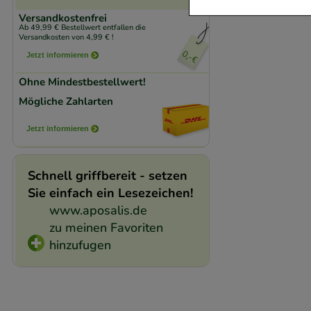
Versandkostenfrei
Komfort:
Diese Coo
Ab 49,99 € Bestellwert entfallen die
Versandkosten von 4,99 € !
beispielsweise für
Jetzt informieren
Verhaltensweisen (
auf Ihre Bedürfnis
Ohne Mindestbestellwert!
Mögliche Zahlarten
Statistik & Trackin
Jetzt informieren
unserer Website sa
den Inhalt auf unse
Schnell griffbereit - setzen
gestalten. Bitte be
Sie einfach ein Lesezeichen!
Medien übertragen
www.aposalis.de
zu meinen Favoriten
hinzufugen