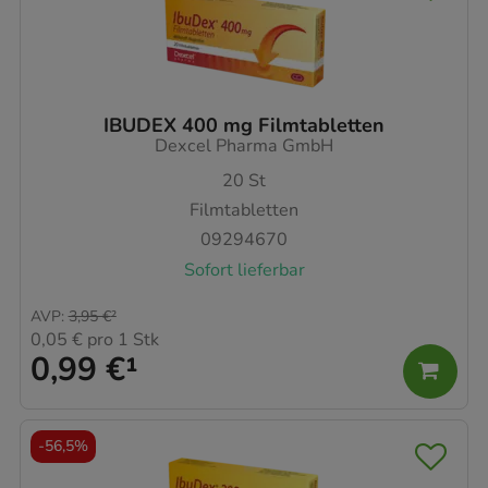
IBUDEX 400 mg Filmtabletten
Dexcel Pharma GmbH
20
St
Filmtabletten
09294670
Sofort lieferbar
AVP
:
3,95 €
²
0,05 €
pro 1 Stk
0,99 €
¹
-
56,5%