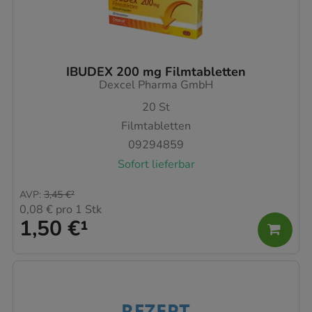
IBUDEX 200 mg Filmtabletten
Dexcel Pharma GmbH
20
St
Filmtabletten
09294859
Sofort lieferbar
AVP
:
3,45 €
²
0,08 €
pro 1 Stk
1,50 €
¹