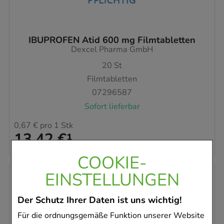
IBUPROFEN Atid 600 mg Filmtabletten
Dexcel Pharma GmbH
20
St
Filmtabletten
07296587
Sofort lieferbar
0,67 €
pro 1 Stk
13,42 €
¹
COOKIE-
EINSTELLUNGEN
Der Schutz Ihrer Daten ist uns wichtig!
Für die ordnungsgemäße Funktion unserer Website