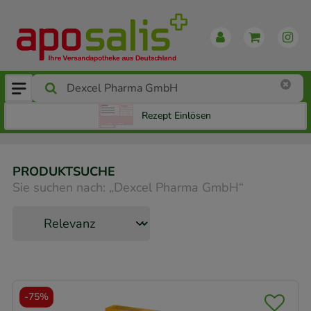
Rezept Einlösen
PRODUKTSUCHE
Sie suchen nach:
„
Dexcel Pharma GmbH
“
-
75%