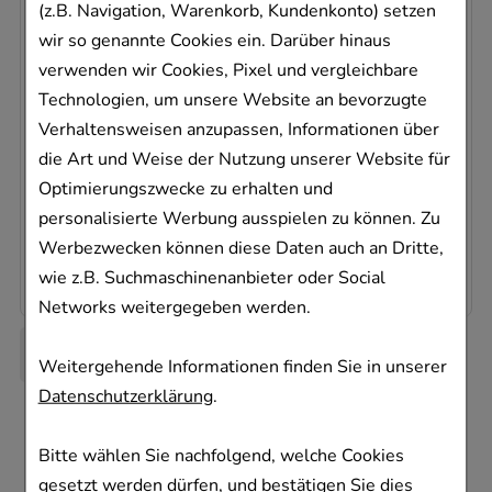
(z.B. Navigation, Warenkorb, Kundenkonto) setzen
wir so genannte Cookies ein. Darüber hinaus
IBU ATID 400 mg Filmtabletten
verwenden wir Cookies, Pixel und vergleichbare
Dexcel Pharma GmbH
Technologien, um unsere Website an bevorzugte
20
St
Verhaltensweisen anzupassen, Informationen über
Filmtabletten
die Art und Weise der Nutzung unserer Website für
06952457
Optimierungszwecke zu erhalten und
Dieses Produkt ist zur Zeit nicht verfügbar
personalisierte Werbung ausspielen zu können. Zu
0,65 €
pro 1 Stk
Werbezwecken können diese Daten auch an Dritte,
12,98 €
¹
wie z.B. Suchmaschinenanbieter oder Social
Networks weitergegeben werden.
Weitergehende Informationen finden Sie in unserer
Datenschutzerklärung
.
Bitte wählen Sie nachfolgend, welche Cookies
gesetzt werden dürfen, und bestätigen Sie dies