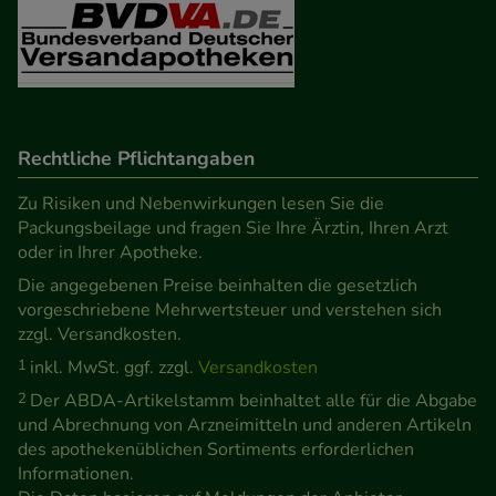
unserer Website sammeln, mit deren Hilfe wir
unsere Website weiter für Sie optimieren können,
den Inhalt auf unserer Website aber auch die
Werbung auf Drittseiten möglichst relevant für Sie
zu gestalten. Bitte beachten Sie, dass Daten hierfür
Rechtliche Pflichtangaben
teilweise an Dritte wie z.B. Google oder soziale
Medien übertragen werden.
Zu Risiken und Nebenwirkungen lesen Sie die
Packungsbeilage und fragen Sie Ihre Ärztin, Ihren Arzt
oder in Ihrer Apotheke.
Die angegebenen Preise beinhalten die gesetzlich
vorgeschriebene Mehrwertsteuer und verstehen sich
zzgl. Versandkosten.
1
inkl. MwSt. ggf. zzgl.
Versandkosten
2
Der ABDA-Artikelstamm beinhaltet alle für die Abgabe
und Abrechnung von Arzneimitteln und anderen Artikeln
des apothekenüblichen Sortiments erforderlichen
Informationen.