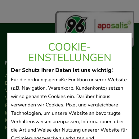
COOKIE-
EINSTELLUNGEN
Navigation
Der Schutz Ihrer Daten ist uns wichtig!
AGB
Für die ordnungsgemäße Funktion unserer Website
Datenschutz
(z.B. Navigation, Warenkorb, Kundenkonto) setzen
Widerrufsrecht
wir so genannte Cookies ein. Darüber hinaus
Versandkosten
verwenden wir Cookies, Pixel und vergleichbare
FAQ
Impressum
Technologien, um unsere Website an bevorzugte
Kontakt
Verhaltensweisen anzupassen, Informationen über
Barrierefreiheitserklärung
die Art und Weise der Nutzung unserer Website für
Optimierungszwecke zu erhalten und