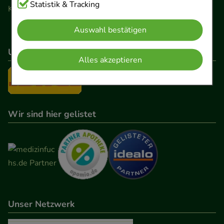
Cookies, die für die Grundfunktionen unserer
Statistik & Tracking
Kontaktformular
Website notwendig sind (z.B. Navigation,
Auswahl bestätigen
Warenkorb, Kundenkonto), weshalb auf diese nicht
verzichtet werden kann.
Unser Versanddienstleister
Alles akzeptieren
Komfort:
Diese Cookies werden genutzt um das
Einkaufserlebnis noch ansprechender zu gestalten,
beispielsweise für die Wiedererkennung des
Besuchers oder unsere Seite an bevorzugte
Wir sind hier gelistet
Verhaltensweisen (z.B. Spracheinstellung)
anzupassen. Komfort-Cookies ermöglichen es uns
auch auf Ihre Bedürfnisse zugeschrittene Inhalte
anzuzeigen und unser Partnerprogramm zu
betreiben.
Unser Netzwerk
Statistik & Tracking:
Hierüber lassen sich
Informationen über die Art und Weise der Nutzung