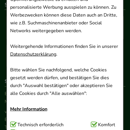
So können Sie bezahlen
personalisierte Werbung ausspielen zu können. Zu
Werbezwecken können diese Daten auch an Dritte,
wie z.B. Suchmaschinenanbieter oder Social
Networks weitergegeben werden.
Weitergehende Informationen finden Sie in unserer
Datenschutzerklärung
.
Bitte wählen Sie nachfolgend, welche Cookies
gesetzt werden dürfen, und bestätigen Sie dies
So erreichen Sie uns
durch "Auswahl bestätigen" oder akzeptieren Sie
alle Cookies durch "Alle auswählen":
Beratung und Kundenservice:
Montag - Freitag von 9.00 bis 17.00 Uhr
Mehr Information
www.ApoSalis.de
· E-Mail:
info@ApoSalis.de
Ernst-August-Platz 2 · 30159 Hannover
Technisch Notwendig:
Technisch erforderlich
Hierbei handelt es sich um
Komfort
Telefon 0511 89 71 80 0 · Fax 0511 89 71 80 11