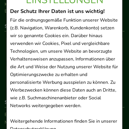
Kontakt
Der Schutz Ihrer Daten ist uns wichtig!
Barrierefreiheitserklärung
Für die ordnungsgemäße Funktion unserer Website
So können Sie bezahlen
(z.B. Navigation, Warenkorb, Kundenkonto) setzen
wir so genannte Cookies ein. Darüber hinaus
verwenden wir Cookies, Pixel und vergleichbare
Technologien, um unsere Website an bevorzugte
Verhaltensweisen anzupassen, Informationen über
die Art und Weise der Nutzung unserer Website für
Optimierungszwecke zu erhalten und
personalisierte Werbung ausspielen zu können. Zu
Werbezwecken können diese Daten auch an Dritte,
wie z.B. Suchmaschinenanbieter oder Social
So erreichen Sie uns
Networks weitergegeben werden.
Beratung und Kundenservice:
Weitergehende Informationen finden Sie in unserer
Montag - Freitag von 9.00 bis 17.00 Uhr