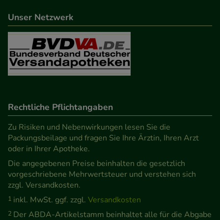
beispielsweise für die Wiedererkennung des
Unser Netzwerk
Besuchers oder unsere Seite an bevorzugte
Verhaltensweisen (z.B. Spracheinstellung)
anzupassen. Komfort-Cookies ermöglichen es uns
auch auf Ihre Bedürfnisse zugeschrittene Inhalte
anzuzeigen und unser Partnerprogramm zu
betreiben.
Rechtliche Pflichtangaben
Statistik & Tracking:
Hierüber lassen sich
Informationen über die Art und Weise der Nutzung
Zu Risiken und Nebenwirkungen lesen Sie die
unserer Website sammeln, mit deren Hilfe wir
Packungsbeilage und fragen Sie Ihre Ärztin, Ihren Arzt
oder in Ihrer Apotheke.
unsere Website weiter für Sie optimieren können,
Die angegebenen Preise beinhalten die gesetzlich
den Inhalt auf unserer Website aber auch die
vorgeschriebene Mehrwertsteuer und verstehen sich
Werbung auf Drittseiten möglichst relevant für Sie
zzgl. Versandkosten.
zu gestalten. Bitte beachten Sie, dass Daten hierfür
1
inkl. MwSt. ggf. zzgl.
Versandkosten
teilweise an Dritte wie z.B. Google oder soziale
2
Der ABDA-Artikelstamm beinhaltet alle für die Abgabe
Medien übertragen werden.