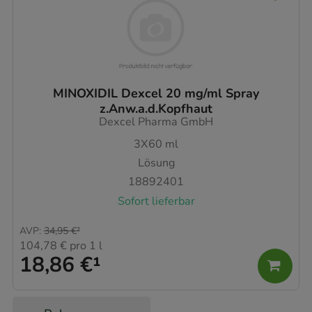
MINOXIDIL Dexcel 20 mg/ml Spray
z.Anw.a.d.Kopfhaut
Dexcel Pharma GmbH
3X60
ml
Lösung
18892401
Sofort lieferbar
AVP
:
34,95 €
²
104,78 €
pro 1 l
18,86 €
¹