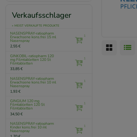
Verkaufsschlager
» MEIST VERKAUFTE PRODUKTE
NASENSPRAY-ratiopharm
1
Erwachsene kons.frei
15 ml
Nasenspray
2,55 €
GINKOBIL-ratiopharm 120
1
mg Filmtabletten
120 St
Filmtabletten
33,85 €
NASENSPRAY-ratiopharm
1
Erwachsene kons.frei
10 ml
Nasenspray
1,93 €
GINGIUM 120 mg
1
Filmtabletten
120 St
Filmtabletten
34,50 €
NASENSPRAY-ratiopharm
1
Kinder kons.frei
10 ml
Nasenspray
1,70 €