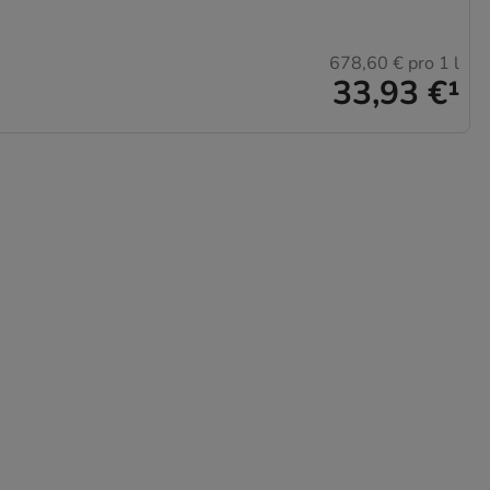
678,60 €
pro 1 l
33,93 €
¹