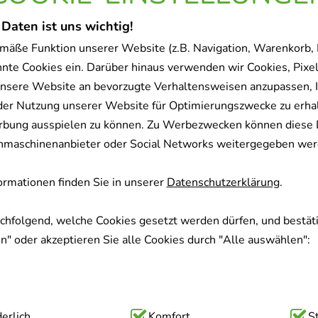
 Daten ist uns wichtig!
mäße Funktion unserer Website (z.B. Navigation, Warenkorb,
nnte Cookies ein. Darüber hinaus verwenden wir Cookies, Pixel
nsere Website an bevorzugte Verhaltensweisen anzupassen, 
der Nutzung unserer Website für Optimierungszwecke zu erha
rbung ausspielen zu können. Zu Werbezwecken können diese 
uchmaschinenanbieter oder Social Networks weitergegeben wer
rmationen finden Sie in unserer
Datenschutzerklärung
.
achfolgend, welche Cookies gesetzt werden dürfen, und bestäti
" oder akzeptieren Sie alle Cookies durch "Alle auswählen":
ig:
erlich
Hierbei handelt es sich um Cookies, die für die Grundfunk
Komfort
S