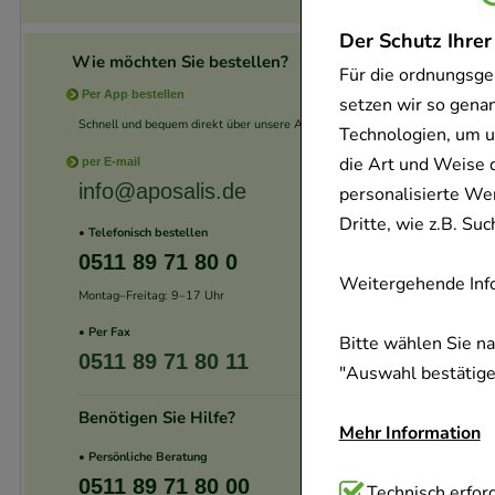
Der Schutz Ihrer
Wie möchten Sie bestellen?
Für die ordnungsge
Per App bestellen
setzen wir so gena
Schnell und bequem direkt über unsere App.
Technologien, um u
die Art und Weise 
per E-mail
info@aposalis.de
personalisierte We
Dritte, wie z.B. S
• Telefonisch bestellen
0511 89 71 80 0
Weitergehende Info
Montag–Freitag: 9–17 Uhr
• Per Fax
Bitte wählen Sie n
0511 89 71 80 11
"Auswahl bestätigen
Benötigen Sie Hilfe?
Mehr Information
• Persönliche Beratung
0511 89 71 80 00
Technisch Notwend
Technisch erford