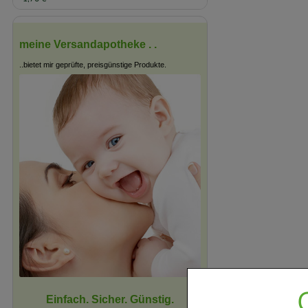
meine Versandapotheke . .
..bietet mir geprüfte, preisgünstige Produkte.
Einfach. Sicher. Günstig.