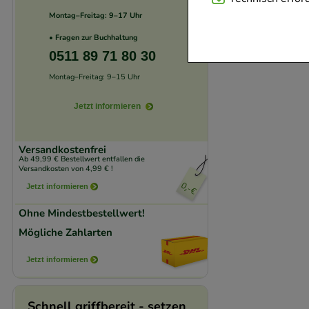
Website notwendig 
Montag–Freitag: 9–17 Uhr
verzichtet werden 
• Fragen zur Buchhaltung
0511 89 71 80 30
Komfort:
Diese Coo
Montag–Freitag: 9–15 Uhr
beispielsweise für
Jetzt informieren
Verhaltensweisen (
auf Ihre Bedürfnis
Versandkostenfrei
Ab 49,99 € Bestellwert entfallen die
Statistik & Trackin
Versandkosten von 4,99 € !
unserer Website sa
Jetzt informieren
den Inhalt auf unse
Ohne Mindestbestellwert!
gestalten. Bitte be
Mögliche Zahlarten
Medien übertragen
Jetzt informieren
Schnell griffbereit - setzen