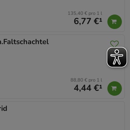
135,40 €
pro 1 l
6,77 €
¹
Faltschachtel
88,80 €
pro 1 l
4,44 €
¹
id