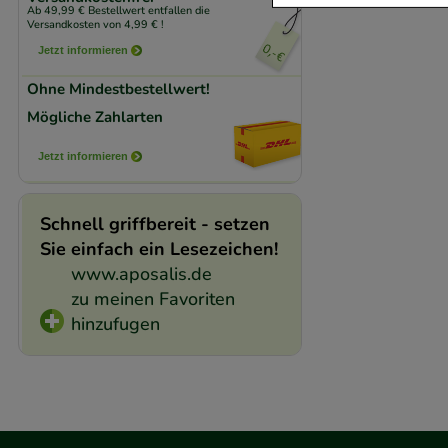
Ab 49,99 € Bestellwert entfallen die
Komfort:
Diese Coo
Versandkosten von 4,99 € !
beispielsweise für
Jetzt informieren
Verhaltensweisen (
Ohne Mindestbestellwert!
auf Ihre Bedürfnis
Mögliche Zahlarten
Statistik & Trackin
Jetzt informieren
unserer Website sa
den Inhalt auf unse
Schnell griffbereit - setzen
gestalten. Bitte be
Sie einfach ein Lesezeichen!
Medien übertragen
www.aposalis.de
zu meinen Favoriten
hinzufugen