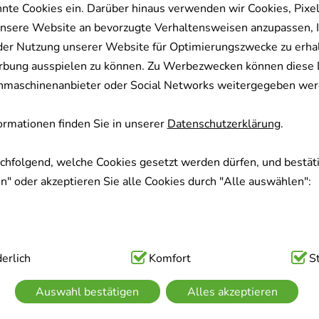
nnte Cookies ein. Darüber hinaus verwenden wir Cookies, Pixel
nsere Website an bevorzugte Verhaltensweisen anzupassen, 
der Nutzung unserer Website für Optimierungszwecke zu erha
rbung ausspielen zu können. Zu Werbezwecken können diese 
uchmaschinenanbieter oder Social Networks weitergegeben wer
rmationen finden Sie in unserer
Datenschutzerklärung
.
achfolgend, welche Cookies gesetzt werden dürfen, und bestäti
" oder akzeptieren Sie alle Cookies durch "Alle auswählen":
ig:
erlich
Hierbei handelt es sich um Cookies, die für die Grundfunk
Komfort
S
sind (z.B. Navigation, Warenkorb, Kundenkonto), weshalb auf 
Auswahl bestätigen
Alles akzeptieren
kann.