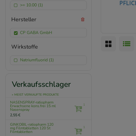
>= 10.00 (1)
Hersteller
CP GABA GmbH
Wirkstoffe
Natriumfluorid (1)
Verkaufsschlager
» MEIST VERKAUFTE PRODUKTE
NASENSPRAY-ratiopharm
1
Erwachsene kons.frei
15 ml
Nasenspray
2,55 €
GINKOBIL-ratiopharm 120
1
mg Filmtabletten
120 St
Filmtabletten