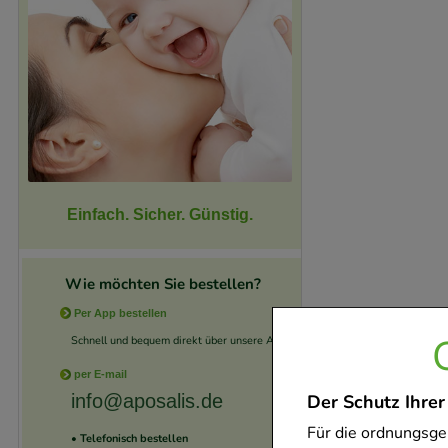
Einfach. Sicher. Günstig.
Wie möchten Sie bestellen?
Per App bestellen
Schnell und bequem direkt über unsere App.
per E-mail
Der Schutz Ihrer
info@aposalis.de
Für die ordnungsge
• Telefonisch bestellen