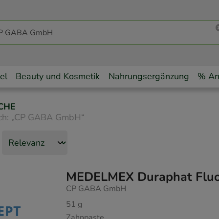
el
Beauty und Kosmetik
Nahrungsergänzung
% An
CHE
ch:
„
CP GABA GmbH
“
MEDELMEX Duraphat Fluor
CP GABA GmbH
51
g
Zahnpaste