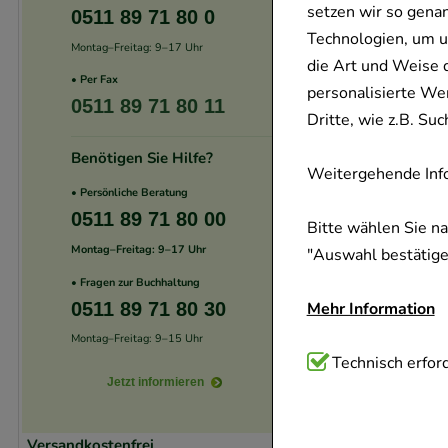
setzen wir so gena
0511 89 71 80 0
Technologien, um u
Montag–Freitag: 9–17 Uhr
die Art und Weise 
• Per Fax
personalisierte We
0511 89 71 80 11
Dritte, wie z.B. S
Benötigen Sie Hilfe?
Weitergehende Info
• Persönliche Beratung
0511 89 71 80 00
Bitte wählen Sie n
Montag–Freitag: 9–17 Uhr
"Auswahl bestätigen
• Fragen zur Buchhaltung
0511 89 71 80 30
Mehr Information
Montag–Freitag: 9–15 Uhr
Technisch Notwend
Technisch erford
Jetzt informieren
Website notwendig 
verzichtet werden 
Versandkostenfrei