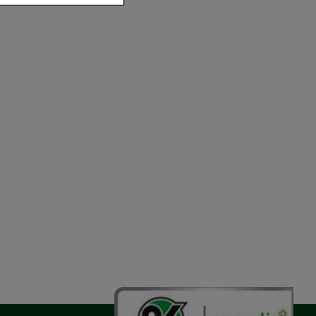
der zu gestalten,
vorzugte
chen es uns auch
m zu betreiben.
der Nutzung
timieren können,
elevant für Sie zu
gle oder soziale