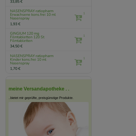
33,85 €
NASENSPRAY-ratiopharm
1
Erwachsene kons.frei
10 ml
Nasenspray
1,93 €
GINGIUM 120 mg
1
Filmtabletten
120 St
Filmtabletten
34,50 €
NASENSPRAY-ratiopharm
1
Kinder kons.frei
10 ml
Nasenspray
1,70 €
meine Versandapotheke . .
..bietet mir geprüfte, preisgünstige Produkte.