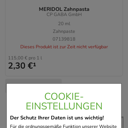
MERIDOL Zahnpasta
CP GABA GmbH
20
ml
Zahnpaste
07139818
Dieses Produkt ist zur Zeit nicht verfügbar
115,00 €
pro 1 l
2,30 €
¹
COOKIE-
EINSTELLUNGEN
Der Schutz Ihrer Daten ist uns wichtig!
Für die ordnungsgemäße Funktion unserer Website