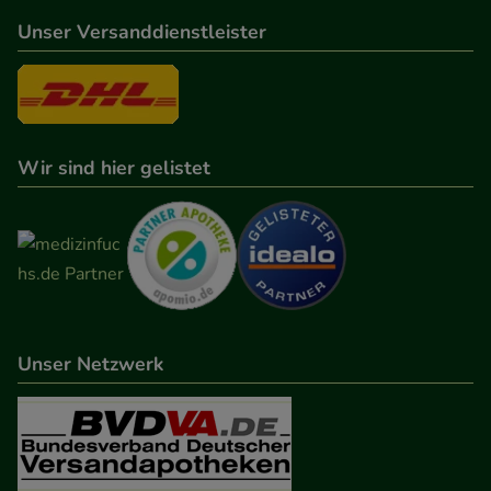
anzupassen. Komfort-Cookies ermöglichen es uns
Unser Versanddienstleister
auch auf Ihre Bedürfnisse zugeschrittene Inhalte
anzuzeigen und unser Partnerprogramm zu
betreiben.
Wir sind hier gelistet
Statistik & Tracking:
Hierüber lassen sich
Informationen über die Art und Weise der Nutzung
unserer Website sammeln, mit deren Hilfe wir
unsere Website weiter für Sie optimieren können,
den Inhalt auf unserer Website aber auch die
Werbung auf Drittseiten möglichst relevant für Sie
zu gestalten. Bitte beachten Sie, dass Daten hierfür
Unser Netzwerk
teilweise an Dritte wie z.B. Google oder soziale
Medien übertragen werden.