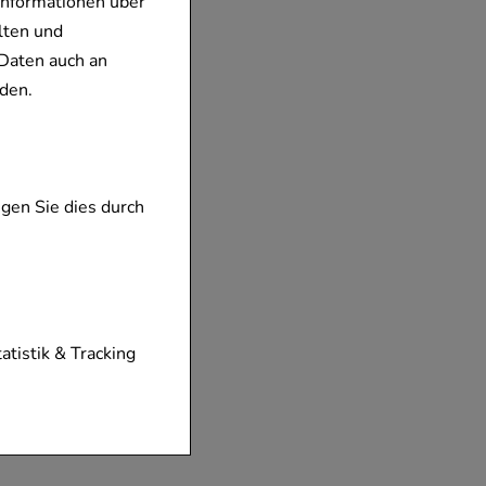
Informationen über
lten und
Daten auch an
den.
gen Sie dies durch
tionen unserer
tatistik & Tracking
diese nicht
der zu gestalten,