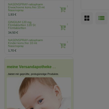
NASENSPRAY-ratiopharm
1
Erwachsene kons.frei
10 ml
Nasenspray
1,93 €
GINGIUM 120 mg
1
Filmtabletten
120 St
Filmtabletten
34,50 €
NASENSPRAY-ratiopharm
1
Kinder kons.frei
10 ml
Nasenspray
1,70 €
meine Versandapotheke . .
..bietet mir geprüfte, preisgünstige Produkte.