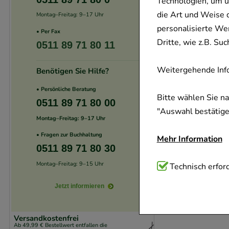
Technologien, um u
die Art und Weise 
Montag–Freitag: 9–17 Uhr
personalisierte We
• Per Fax
Dritte, wie z.B. S
0511 89 71 80 11
Weitergehende Info
Benötigen Sie Hilfe?
• Persönliche Beratung
Bitte wählen Sie n
0511 89 71 80 00
"Auswahl bestätigen
Montag–Freitag: 9–17 Uhr
• Fragen zur Buchhaltung
Mehr Information
0511 89 71 80 30
Montag–Freitag: 9–15 Uhr
Technisch Notwend
Technisch erford
Website notwendig 
Jetzt informieren
verzichtet werden 
Versandkostenfrei
Komfort:
Diese Coo
Ab 49,99 € Bestellwert entfallen die