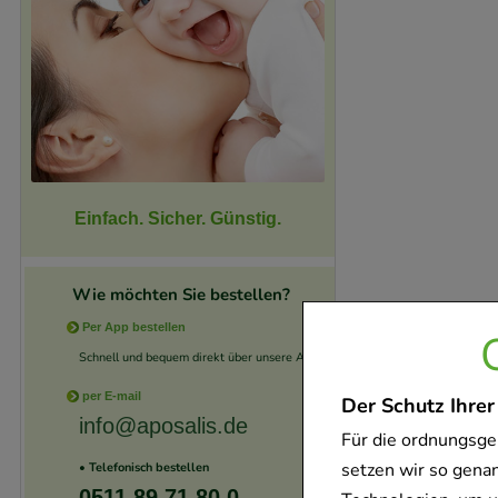
Einfach. Sicher. Günstig.
Wie möchten Sie bestellen?
Per App bestellen
Schnell und bequem direkt über unsere App.
per E-mail
Der Schutz Ihrer
info@aposalis.de
Für die ordnungsge
setzen wir so gena
• Telefonisch bestellen
0511 89 71 80 0