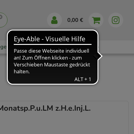
0,00 €
gebote
Markenshops
Ratgeber
App
natsp.P.u.LM z.H.e.Inj.L.