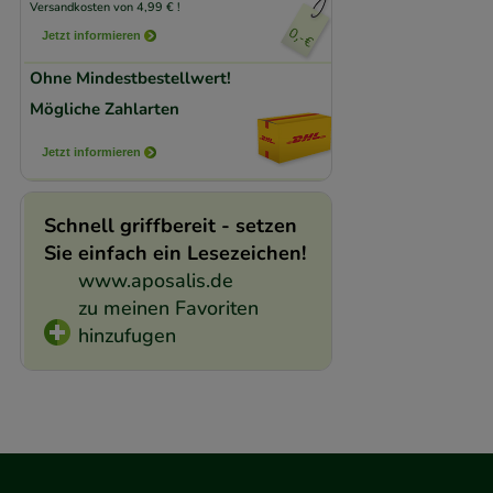
Versandkosten von 4,99 € !
beispielsweise für
Jetzt informieren
Verhaltensweisen (
auf Ihre Bedürfnis
Ohne Mindestbestellwert!
Mögliche Zahlarten
Statistik & Trackin
Jetzt informieren
unserer Website sa
den Inhalt auf unse
gestalten. Bitte be
Schnell griffbereit - setzen
Sie einfach ein Lesezeichen!
Medien übertragen
www.aposalis.de
zu meinen Favoriten
hinzufugen