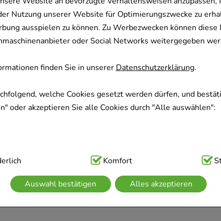
nsere Website an bevorzugte Verhaltensweisen anzupassen, 
der Nutzung unserer Website für Optimierungszwecke zu erha
rbung ausspielen zu können. Zu Werbezwecken können diese 
uchmaschinenanbieter oder Social Networks weitergegeben wer
rmationen finden Sie in unserer
Datenschutzerklärung
.
achfolgend, welche Cookies gesetzt werden dürfen, und bestäti
" oder akzeptieren Sie alle Cookies durch "Alle auswählen":
ig:
erlich
Hierbei handelt es sich um Cookies, die für die Grundfunk
Komfort
S
sind (z.B. Navigation, Warenkorb, Kundenkonto), weshalb auf 
Auswahl bestätigen
Alles akzeptieren
kann.
kies werden genutzt um das Einkaufserlebnis noch ansprechen