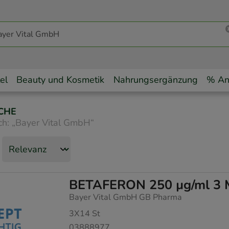
el
Beauty und Kosmetik
Nahrungsergänzung
% An
CHE
ch:
„
Bayer Vital GmbH
“
BETAFERON 250 µg/ml 3 Mo
Bayer Vital GmbH GB Pharma
3X14
St
03888977