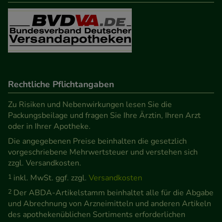
Informationen über die Art und Weise der Nutzung
unserer Website sammeln, mit deren Hilfe wir
unsere Website weiter für Sie optimieren können,
den Inhalt auf unserer Website aber auch die
Werbung auf Drittseiten möglichst relevant für Sie
zu gestalten. Bitte beachten Sie, dass Daten hierfür
teilweise an Dritte wie z.B. Google oder soziale
Rechtliche Pflichtangaben
Medien übertragen werden.
Zu Risiken und Nebenwirkungen lesen Sie die
Packungsbeilage und fragen Sie Ihre Ärztin, Ihren Arzt
oder in Ihrer Apotheke.
Die angegebenen Preise beinhalten die gesetzlich
vorgeschriebene Mehrwertsteuer und verstehen sich
zzgl. Versandkosten.
1
inkl. MwSt. ggf. zzgl.
Versandkosten
2
Der ABDA-Artikelstamm beinhaltet alle für die Abgabe
und Abrechnung von Arzneimitteln und anderen Artikeln
des apothekenüblichen Sortiments erforderlichen