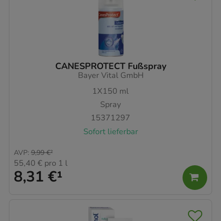
CANESPROTECT Fußspray
Bayer Vital GmbH
1X150
ml
Spray
15371297
Sofort lieferbar
AVP
:
9,99 €
²
55,40 €
pro 1 l
8,31 €
¹