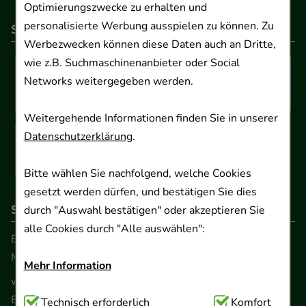
Optimierungszwecke zu erhalten und
personalisierte Werbung ausspielen zu können. Zu
So können Sie bezahlen
Werbezwecken können diese Daten auch an Dritte,
wie z.B. Suchmaschinenanbieter oder Social
Networks weitergegeben werden.
Weitergehende Informationen finden Sie in unserer
Datenschutzerklärung
.
Bitte wählen Sie nachfolgend, welche Cookies
gesetzt werden dürfen, und bestätigen Sie dies
So erreichen Sie uns
durch "Auswahl bestätigen" oder akzeptieren Sie
alle Cookies durch "Alle auswählen":
Beratung und Kundenservice:
Montag - Freitag von 9.00 bis 17.00 Uhr
Mehr Information
www.ApoSalis.de
· E-Mail:
info@ApoSalis.de
Ernst-August-Platz 2 · 30159 Hannover
Technisch Notwendig:
Technisch erforderlich
Hierbei handelt es sich um
Komfort