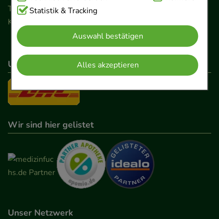
Telefon 0511 89 71 80 0 · Fax 0511 89 71 80 11
Cookies, die für die Grundfunktionen unserer
Statistik & Tracking
Kontaktformular
Website notwendig sind (z.B. Navigation,
Auswahl bestätigen
Warenkorb, Kundenkonto), weshalb auf diese nicht
verzichtet werden kann.
Unser Versanddienstleister
Alles akzeptieren
Komfort:
Diese Cookies werden genutzt um das
Einkaufserlebnis noch ansprechender zu gestalten,
beispielsweise für die Wiedererkennung des
Besuchers oder unsere Seite an bevorzugte
Wir sind hier gelistet
Verhaltensweisen (z.B. Spracheinstellung)
anzupassen. Komfort-Cookies ermöglichen es uns
auch auf Ihre Bedürfnisse zugeschrittene Inhalte
anzuzeigen und unser Partnerprogramm zu
betreiben.
Statistik & Tracking:
Hierüber lassen sich
Unser Netzwerk