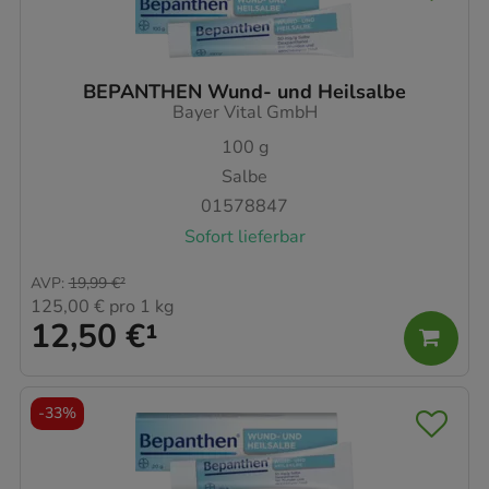
BEPANTHEN Wund- und Heilsalbe
Bayer Vital GmbH
100
g
Salbe
01578847
Sofort lieferbar
AVP
:
19,99 €
²
125,00 €
pro 1 kg
12,50 €
¹
-
33%