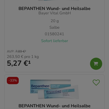
BEPANTHEN Wund- und Heilsalbe
Bayer Vital GmbH
20
g
Salbe
01580241
Sofort lieferbar
AVP
:
7,89 €
²
263,50 €
pro 1 kg
5,27 €
¹
-
33%
BEPANTHEN Wund- und Heilsalbe