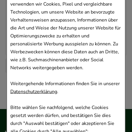
Salbe
verwenden wir Cookies, Pixel und vergleichbare
00619053
Technologien, um unsere Website an bevorzugte
Sofort lieferbar
Verhaltensweisen anzupassen, Informationen über
die Art und Weise der Nutzung unserer Website für
AVP
:
39,97 €
²
Optimierungszwecke zu erhalten und
30,64 €
pro 1 Stk
30,64 €
¹
personalisierte Werbung ausspielen zu können. Zu
Werbezwecken können diese Daten auch an Dritte,
wie z.B. Suchmaschinenanbieter oder Social
Networks weitergegeben werden.
Weitergehende Informationen finden Sie in unserer
Datenschutzerklärung
.
Bitte wählen Sie nachfolgend, welche Cookies
gesetzt werden dürfen, und bestätigen Sie dies
durch "Auswahl bestätigen" oder akzeptieren Sie
alle Cookies durch "Alle auswählen":