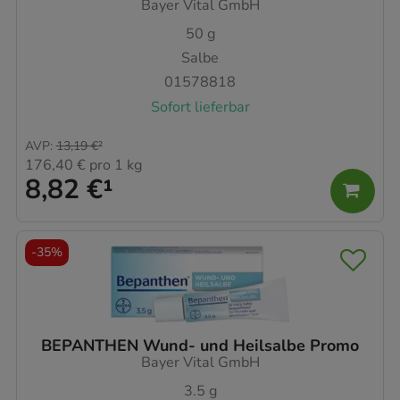
Bayer Vital GmbH
50
g
Salbe
01578818
Sofort lieferbar
AVP
:
13,19 €
²
176,40 €
pro 1 kg
8,82 €
¹
-
35%
BEPANTHEN Wund- und Heilsalbe Promo
Bayer Vital GmbH
3.5
g