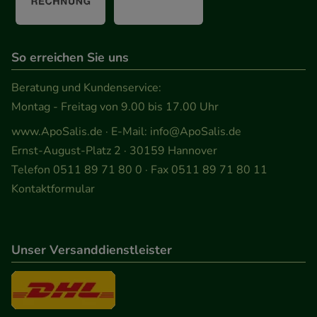
anzuzeigen und unser Partnerprogramm zu
betreiben.
So erreichen Sie uns
Statistik & Tracking:
Hierüber lassen sich
Informationen über die Art und Weise der Nutzung
Beratung und Kundenservice:
unserer Website sammeln, mit deren Hilfe wir
Montag - Freitag von 9.00 bis 17.00 Uhr
unsere Website weiter für Sie optimieren können,
www.ApoSalis.de
· E-Mail:
info@ApoSalis.de
den Inhalt auf unserer Website aber auch die
Ernst-August-Platz 2 · 30159 Hannover
Werbung auf Drittseiten möglichst relevant für Sie
Telefon 0511 89 71 80 0 · Fax 0511 89 71 80 11
zu gestalten. Bitte beachten Sie, dass Daten hierfür
Kontaktformular
teilweise an Dritte wie z.B. Google oder soziale
Medien übertragen werden.
Unser Versanddienstleister