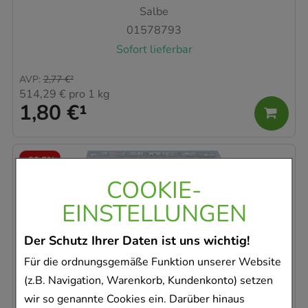
Salbe
01578793
Sofort lieferbar
AVP
:
2,77 €
²
514,29 €
pro 1 kg
1,80 €
¹
-
23,5%
COOKIE-
EINSTELLUNGEN
Der Schutz Ihrer Daten ist uns wichtig!
CANESTEN Extra Nagelset
Für die ordnungsgemäße Funktion unserer Website
Bayer Vital GmbH
(z.B. Navigation, Warenkorb, Kundenkonto) setzen
1
St
wir so genannte Cookies ein. Darüber hinaus