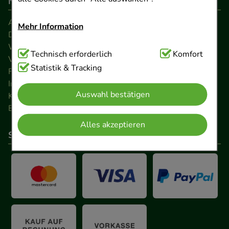
Navigation
AGB
Mehr Information
Datenschutz
Widerrufsrecht
Technisch Notwendig:
Technisch erforderlich
Hierbei handelt es sich um
Komfort
Versandkosten
Cookies, die für die Grundfunktionen unserer
Statistik & Tracking
FAQ
Website notwendig sind (z.B. Navigation,
Impressum
Auswahl bestätigen
Warenkorb, Kundenkonto), weshalb auf diese nicht
Kontakt
Barrierefreiheitserklärung
verzichtet werden kann.
Alles akzeptieren
So können Sie bezahlen
Komfort:
Diese Cookies werden genutzt um das
Einkaufserlebnis noch ansprechender zu gestalten,
beispielsweise für die Wiedererkennung des
Besuchers oder unsere Seite an bevorzugte
Verhaltensweisen (z.B. Spracheinstellung)
anzupassen. Komfort-Cookies ermöglichen es uns
auch auf Ihre Bedürfnisse zugeschrittene Inhalte