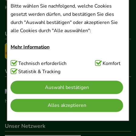
Bitte wählen Sie nachfolgend, welche Cookies
Kontaktformular
gesetzt werden dürfen, und bestätigen Sie dies
durch "Auswahl bestätigen" oder akzeptieren Sie
alle Cookies durch "Alle auswählen":
Unser Versanddienstleister
Mehr Information
Technisch Notwendig:
Technisch erforderlich
Hierbei handelt es sich um
Komfort
Wir sind hier gelistet
Cookies, die für die Grundfunktionen unserer
Statistik & Tracking
Website notwendig sind (z.B. Navigation,
Auswahl bestätigen
Warenkorb, Kundenkonto), weshalb auf diese nicht
verzichtet werden kann.
Alles akzeptieren
Komfort:
Diese Cookies werden genutzt um das
Einkaufserlebnis noch ansprechender zu gestalten,
Unser Netzwerk
beispielsweise für die Wiedererkennung des