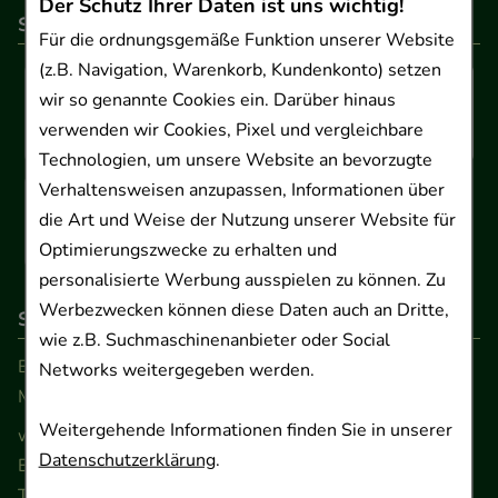
Der Schutz Ihrer Daten ist uns wichtig!
So können Sie bezahlen
Für die ordnungsgemäße Funktion unserer Website
(z.B. Navigation, Warenkorb, Kundenkonto) setzen
wir so genannte Cookies ein. Darüber hinaus
verwenden wir Cookies, Pixel und vergleichbare
Technologien, um unsere Website an bevorzugte
Verhaltensweisen anzupassen, Informationen über
die Art und Weise der Nutzung unserer Website für
Optimierungszwecke zu erhalten und
personalisierte Werbung ausspielen zu können. Zu
Werbezwecken können diese Daten auch an Dritte,
So erreichen Sie uns
wie z.B. Suchmaschinenanbieter oder Social
Beratung und Kundenservice:
Networks weitergegeben werden.
Montag - Freitag von 9.00 bis 17.00 Uhr
Weitergehende Informationen finden Sie in unserer
www.ApoSalis.de
· E-Mail:
info@ApoSalis.de
Datenschutzerklärung
.
Ernst-August-Platz 2 · 30159 Hannover
Telefon 0511 89 71 80 0 · Fax 0511 89 71 80 11