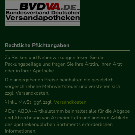
Besuchers oder unsere Seite an bevorzugte
Verhaltensweisen (z.B. Spracheinstellung)
anzupassen. Komfort-Cookies ermöglichen es uns
auch auf Ihre Bedürfnisse zugeschrittene Inhalte
anzuzeigen und unser Partnerprogramm zu
betreiben.
Rechtliche Pflichtangaben
Zu Risiken und Nebenwirkungen lesen Sie die
Statistik & Tracking:
Hierüber lassen sich
Packungsbeilage und fragen Sie Ihre Ärztin, Ihren Arzt
Informationen über die Art und Weise der Nutzung
oder in Ihrer Apotheke.
unserer Website sammeln, mit deren Hilfe wir
Die angegebenen Preise beinhalten die gesetzlich
unsere Website weiter für Sie optimieren können,
vorgeschriebene Mehrwertsteuer und verstehen sich
den Inhalt auf unserer Website aber auch die
zzgl. Versandkosten.
Werbung auf Drittseiten möglichst relevant für Sie
1
inkl. MwSt. ggf. zzgl.
Versandkosten
zu gestalten. Bitte beachten Sie, dass Daten hierfür
2
Der ABDA-Artikelstamm beinhaltet alle für die Abgabe
teilweise an Dritte wie z.B. Google oder soziale
und Abrechnung von Arzneimitteln und anderen Artikeln
Medien übertragen werden.
des apothekenüblichen Sortiments erforderlichen
Informationen.