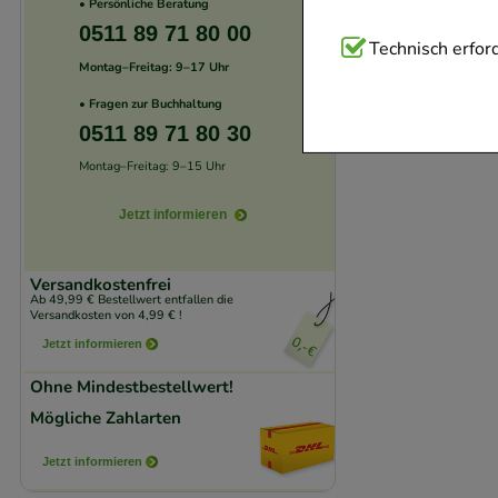
• Persönliche Beratung
0511 89 71 80 00
Technisch Notwend
Technisch erford
Montag–Freitag: 9–17 Uhr
Website notwendig 
• Fragen zur Buchhaltung
verzichtet werden 
0511 89 71 80 30
Komfort:
Diese Coo
Montag–Freitag: 9–15 Uhr
beispielsweise für
Jetzt informieren
Verhaltensweisen (
auf Ihre Bedürfnis
Versandkostenfrei
Ab 49,99 € Bestellwert entfallen die
Versandkosten von 4,99 € !
Statistik & Trackin
Jetzt informieren
unserer Website sa
den Inhalt auf unse
Ohne Mindestbestellwert!
gestalten. Bitte be
Mögliche Zahlarten
Medien übertragen
Jetzt informieren