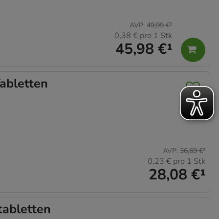
AVP
:
49,99 €
²
0,38 €
pro 1 Stk
45,98 €
¹
abletten
AVP
:
36,69 €
²
0,23 €
pro 1 Stk
28,08 €
¹
abletten