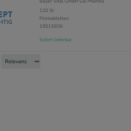
Bayer Vital GmbH GB Pharma
120
St
Filmtabletten
19515936
Sofort lieferbar