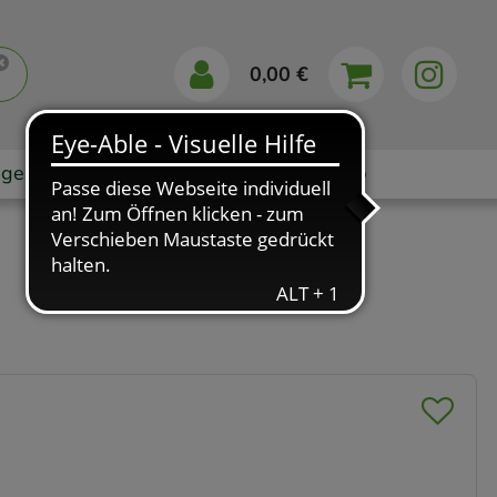
0,00 €
gebote
Markenshops
Ratgeber
App