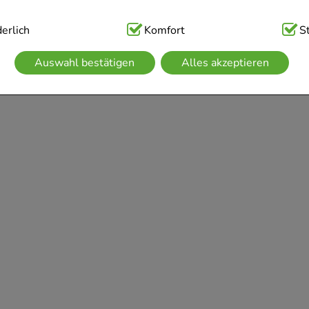
ig:
erlich
Hierbei handelt es sich um Cookies, die für die Grundfunk
Komfort
S
sind (z.B. Navigation, Warenkorb, Kundenkonto), weshalb auf 
Auswahl bestätigen
Alles akzeptieren
kann.
kies werden genutzt um das Einkaufserlebnis noch ansprechen
 die Wiedererkennung des Besuchers oder unsere Seite an be
z.B. Spracheinstellung) anzupassen. Komfort-Cookies ermögli
se zugeschrittene Inhalte anzuzeigen und unser Partnerprogram
g:
Hierüber lassen sich Informationen über die Art und Weise 
mmeln, mit deren Hilfe wir unsere Website weiter für Sie op
rer Website aber auch die Werbung auf Drittseiten möglichst r
achten Sie, dass Daten hierfür teilweise an Dritte wie z.B. Goo
 werden.