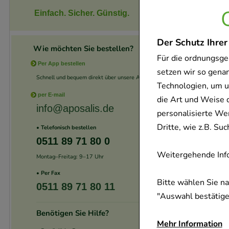
Einfach. Sicher. Günstig.
Der Schutz Ihrer
Wie möchten Sie bestellen?
Für die ordnungsge
Per App bestellen
setzen wir so gena
Schnell und bequem direkt über unsere App.
Technologien, um u
per E-mail
die Art und Weise 
info@aposalis.de
personalisierte We
Dritte, wie z.B. S
• Telefonisch bestellen
0511 89 71 80 0
Weitergehende Info
Montag–Freitag: 9–17 Uhr
• Per Fax
Bitte wählen Sie n
0511 89 71 80 11
"Auswahl bestätigen
Benötigen Sie Hilfe?
Mehr Information