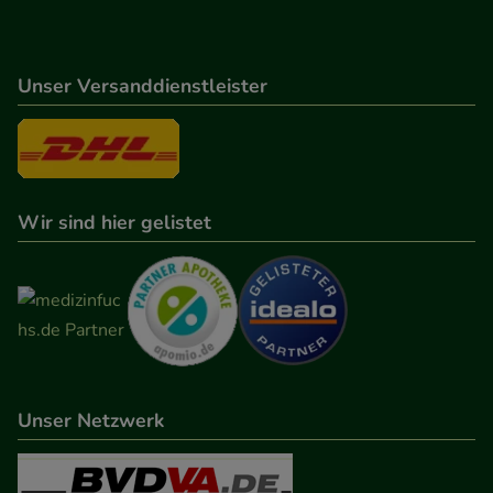
Verhaltensweisen (z.B. Spracheinstellung)
anzupassen. Komfort-Cookies ermöglichen es uns
auch auf Ihre Bedürfnisse zugeschrittene Inhalte
Unser Versanddienstleister
anzuzeigen und unser Partnerprogramm zu
betreiben.
Statistik & Tracking:
Hierüber lassen sich
Wir sind hier gelistet
Informationen über die Art und Weise der Nutzung
unserer Website sammeln, mit deren Hilfe wir
unsere Website weiter für Sie optimieren können,
den Inhalt auf unserer Website aber auch die
Werbung auf Drittseiten möglichst relevant für Sie
zu gestalten. Bitte beachten Sie, dass Daten hierfür
teilweise an Dritte wie z.B. Google oder soziale
Unser Netzwerk
Medien übertragen werden.