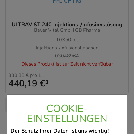
ULTRAVIST 240 Injektions-/Infusionslösung
Bayer Vital GmbH GB Pharma
10X50
ml
Injektions-/Infusionsflaschen
03048964
Dieses Produkt ist zur Zeit nicht verfügbar
880,38 €
pro 1 l
440,19 €
¹
COOKIE-
EINSTELLUNGEN
Der Schutz Ihrer Daten ist uns wichtig!