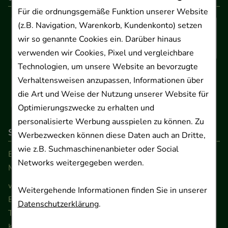
Für die ordnungsgemäße Funktion unserer Website
(z.B. Navigation, Warenkorb, Kundenkonto) setzen
wir so genannte Cookies ein. Darüber hinaus
verwenden wir Cookies, Pixel und vergleichbare
Technologien, um unsere Website an bevorzugte
Verhaltensweisen anzupassen, Informationen über
die Art und Weise der Nutzung unserer Website für
Optimierungszwecke zu erhalten und
personalisierte Werbung ausspielen zu können. Zu
So erreichen Sie uns
Werbezwecken können diese Daten auch an Dritte,
wie z.B. Suchmaschinenanbieter oder Social
Beratung und Kundenservice:
Networks weitergegeben werden.
Montag - Freitag von 9.00 bis 17.00 Uhr
www.ApoSalis.de
· E-Mail:
info@ApoSalis.de
Weitergehende Informationen finden Sie in unserer
Ernst-August-Platz 2 · 30159 Hannover
Datenschutzerklärung
.
Telefon 0511 89 71 80 0 · Fax 0511 89 71 80 11
Kontaktformular