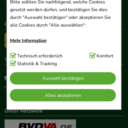
Bitte wählen Sie nachfolgend, welche Cookies
gesetzt werden dürfen, und bestätigen Sie dies
durch "Auswahl bestätigen" oder akzeptieren Sie
Unser Versanddienstleister
alle Cookies durch "Alle auswählen":
Mehr Information
Technisch Notwendig:
Technisch erforderlich
Hierbei handelt es sich um
Komfort
Wir sind hier gelistet
Cookies, die für die Grundfunktionen unserer
Statistik & Tracking
Website notwendig sind (z.B. Navigation,
Auswahl bestätigen
Warenkorb, Kundenkonto), weshalb auf diese nicht
verzichtet werden kann.
Alles akzeptieren
Komfort:
Diese Cookies werden genutzt um das
Einkaufserlebnis noch ansprechender zu gestalten,
Unser Netzwerk
beispielsweise für die Wiedererkennung des
Besuchers oder unsere Seite an bevorzugte