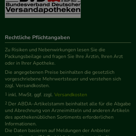
Verhaltensweisen (z.B. Spracheinstellung)
anzupassen. Komfort-Cookies ermöglichen es uns
auch auf Ihre Bedürfnisse zugeschrittene Inhalte
anzuzeigen und unser Partnerprogramm zu
Rechtliche Pflichtangaben
betreiben.
Zu Risiken und Nebenwirkungen lesen Sie die
Statistik & Tracking:
Hierüber lassen sich
Packungsbeilage und fragen Sie Ihre Ärztin, Ihren Arzt
Informationen über die Art und Weise der Nutzung
oder in Ihrer Apotheke.
unserer Website sammeln, mit deren Hilfe wir
Die angegebenen Preise beinhalten die gesetzlich
vorgeschriebene Mehrwertsteuer und verstehen sich
unsere Website weiter für Sie optimieren können,
zzgl. Versandkosten.
den Inhalt auf unserer Website aber auch die
1
inkl. MwSt. ggf. zzgl.
Versandkosten
Werbung auf Drittseiten möglichst relevant für Sie
zu gestalten. Bitte beachten Sie, dass Daten hierfür
2
Der ABDA-Artikelstamm beinhaltet alle für die Abgabe
und Abrechnung von Arzneimitteln und anderen Artikeln
teilweise an Dritte wie z.B. Google oder soziale
des apothekenüblichen Sortiments erforderlichen
Medien übertragen werden.
Informationen.
Die Daten basieren auf Meldungen der Anbieter