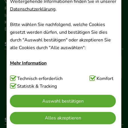
Weitergehende Informationen finden Sie in unserer
Versandkosten
FAQ
Datenschutzerklärung
.
Impressum
Kontakt
Bitte wählen Sie nachfolgend, welche Cookies
Barrierefreiheitserklärung
gesetzt werden dürfen, und bestätigen Sie dies
durch "Auswahl bestätigen" oder akzeptieren Sie
So können Sie bezahlen
alle Cookies durch "Alle auswählen":
Mehr Information
Technisch Notwendig:
Technisch erforderlich
Hierbei handelt es sich um
Komfort
Cookies, die für die Grundfunktionen unserer
Statistik & Tracking
Website notwendig sind (z.B. Navigation,
Auswahl bestätigen
Warenkorb, Kundenkonto), weshalb auf diese nicht
verzichtet werden kann.
Alles akzeptieren
So erreichen Sie uns
Komfort:
Diese Cookies werden genutzt um das