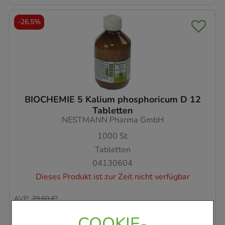
-
26,5%
BIOCHEMIE 5 Kalium phosphoricum D 12
Tabletten
NESTMANN Pharma GmbH
1000
St
Tabletten
04130604
Dieses Produkt ist zur Zeit nicht verfügbar
AVP
:
29,60 €
²
0,02 €
pro 1 Stk
COOKIE-
21,73 €
¹