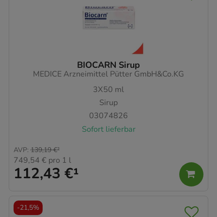
BIOCARN Sirup
MEDICE Arzneimittel Pütter GmbH&Co.KG
3X50
ml
Sirup
03074826
Sofort lieferbar
AVP
:
139,19 €
²
749,54 €
pro 1 l
112,43 €
¹
-
21,5%