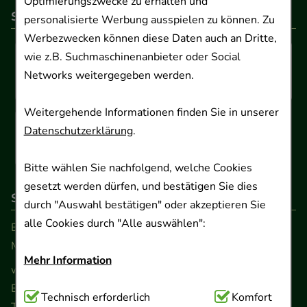
Optimierungszwecke zu erhalten und
So können Sie bezahlen
personalisierte Werbung ausspielen zu können. Zu
Werbezwecken können diese Daten auch an Dritte,
wie z.B. Suchmaschinenanbieter oder Social
Networks weitergegeben werden.
Weitergehende Informationen finden Sie in unserer
Datenschutzerklärung
.
Bitte wählen Sie nachfolgend, welche Cookies
gesetzt werden dürfen, und bestätigen Sie dies
So erreichen Sie uns
durch "Auswahl bestätigen" oder akzeptieren Sie
alle Cookies durch "Alle auswählen":
Beratung und Kundenservice:
Montag - Freitag von 9.00 bis 17.00 Uhr
Mehr Information
www.ApoSalis.de
· E-Mail:
info@ApoSalis.de
Ernst-August-Platz 2 · 30159 Hannover
Technisch Notwendig:
Technisch erforderlich
Hierbei handelt es sich um
Komfort
Telefon 0511 89 71 80 0 · Fax 0511 89 71 80 11