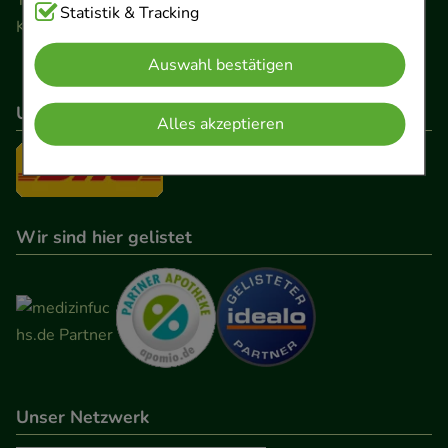
Cookies, die für die Grundfunktionen unserer
Statistik & Tracking
Kontaktformular
Website notwendig sind (z.B. Navigation,
Auswahl bestätigen
Warenkorb, Kundenkonto), weshalb auf diese nicht
verzichtet werden kann.
Unser Versanddienstleister
Alles akzeptieren
Komfort:
Diese Cookies werden genutzt um das
Einkaufserlebnis noch ansprechender zu gestalten,
beispielsweise für die Wiedererkennung des
Besuchers oder unsere Seite an bevorzugte
Wir sind hier gelistet
Verhaltensweisen (z.B. Spracheinstellung)
anzupassen. Komfort-Cookies ermöglichen es uns
auch auf Ihre Bedürfnisse zugeschrittene Inhalte
anzuzeigen und unser Partnerprogramm zu
betreiben.
Unser Netzwerk
Statistik & Tracking:
Hierüber lassen sich
Informationen über die Art und Weise der Nutzung