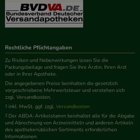
unserer Website sammeln, mit deren Hilfe wir
unsere Website weiter für Sie optimieren können,
den Inhalt auf unserer Website aber auch die
Werbung auf Drittseiten möglichst relevant für Sie
zu gestalten. Bitte beachten Sie, dass Daten hierfür
Rechtliche Pflichtangaben
teilweise an Dritte wie z.B. Google oder soziale
Medien übertragen werden.
Zu Risiken und Nebenwirkungen lesen Sie die
Packungsbeilage und fragen Sie Ihre Ärztin, Ihren Arzt
oder in Ihrer Apotheke.
Die angegebenen Preise beinhalten die gesetzlich
vorgeschriebene Mehrwertsteuer und verstehen sich
zzgl. Versandkosten.
1
inkl. MwSt. ggf. zzgl.
Versandkosten
2
Der ABDA-Artikelstamm beinhaltet alle für die Abgabe
und Abrechnung von Arzneimitteln und anderen Artikeln
des apothekenüblichen Sortiments erforderlichen
Informationen.