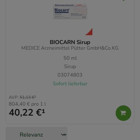
BIOCARN Sirup
MEDICE Arzneimittel Pütter GmbH&Co.KG
50
ml
Sirup
03074803
Sofort lieferbar
AVP
:
51,13 €
²
804,40 €
pro 1 l
40,22 €
¹