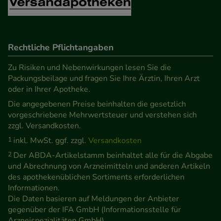
Verhaltensweisen (z.B. Spracheinstellung)
anzupassen. Komfort-Cookies ermöglichen es uns
auch auf Ihre Bedürfnisse zugeschrittene Inhalte
anzuzeigen und unser Partnerprogramm zu
Rechtliche Pflichtangaben
betreiben.
Zu Risiken und Nebenwirkungen lesen Sie die
Packungsbeilage und fragen Sie Ihre Ärztin, Ihren Arzt
Statistik & Tracking:
Hierüber lassen sich
oder in Ihrer Apotheke.
Informationen über die Art und Weise der Nutzung
Die angegebenen Preise beinhalten die gesetzlich
unserer Website sammeln, mit deren Hilfe wir
vorgeschriebene Mehrwertsteuer und verstehen sich
unsere Website weiter für Sie optimieren können,
zzgl. Versandkosten.
den Inhalt auf unserer Website aber auch die
1
inkl. MwSt. ggf. zzgl.
Versandkosten
Werbung auf Drittseiten möglichst relevant für Sie
2
Der ABDA-Artikelstamm beinhaltet alle für die Abgabe
zu gestalten. Bitte beachten Sie, dass Daten hierfür
und Abrechnung von Arzneimitteln und anderen Artikeln
teilweise an Dritte wie z.B. Google oder soziale
des apothekenüblichen Sortiments erforderlichen
Informationen.
Medien übertragen werden.
Die Daten basieren auf Meldungen der Anbieter
gegenüber der IFA GmbH (Informationsstelle für
Arzneispezialitäten GmbH).