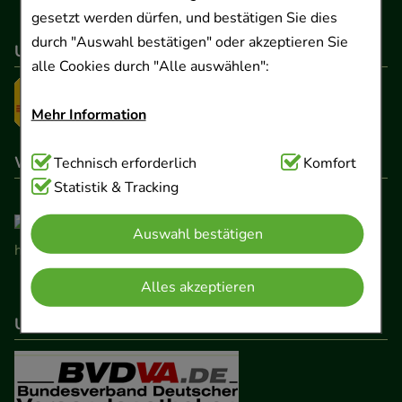
gesetzt werden dürfen, und bestätigen Sie dies
durch "Auswahl bestätigen" oder akzeptieren Sie
Unser Versanddienstleister
alle Cookies durch "Alle auswählen":
Mehr Information
Wir sind hier gelistet
Technisch Notwendig:
Technisch erforderlich
Hierbei handelt es sich um
Komfort
Cookies, die für die Grundfunktionen unserer
Statistik & Tracking
Website notwendig sind (z.B. Navigation,
Auswahl bestätigen
Warenkorb, Kundenkonto), weshalb auf diese nicht
verzichtet werden kann.
Alles akzeptieren
Komfort:
Diese Cookies werden genutzt um das
Unser Netzwerk
Einkaufserlebnis noch ansprechender zu gestalten,
beispielsweise für die Wiedererkennung des
Besuchers oder unsere Seite an bevorzugte