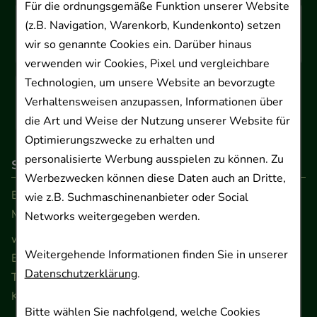
Für die ordnungsgemäße Funktion unserer Website
(z.B. Navigation, Warenkorb, Kundenkonto) setzen
wir so genannte Cookies ein. Darüber hinaus
verwenden wir Cookies, Pixel und vergleichbare
Technologien, um unsere Website an bevorzugte
Verhaltensweisen anzupassen, Informationen über
die Art und Weise der Nutzung unserer Website für
Optimierungszwecke zu erhalten und
personalisierte Werbung ausspielen zu können. Zu
So erreichen Sie uns
Werbezwecken können diese Daten auch an Dritte,
Beratung und Kundenservice:
wie z.B. Suchmaschinenanbieter oder Social
Montag - Freitag von 9.00 bis 17.00 Uhr
Networks weitergegeben werden.
www.ApoSalis.de
· E-Mail:
info@ApoSalis.de
Weitergehende Informationen finden Sie in unserer
Ernst-August-Platz 2 · 30159 Hannover
Datenschutzerklärung
.
Telefon 0511 89 71 80 0 · Fax 0511 89 71 80 11
Kontaktformular
Bitte wählen Sie nachfolgend, welche Cookies