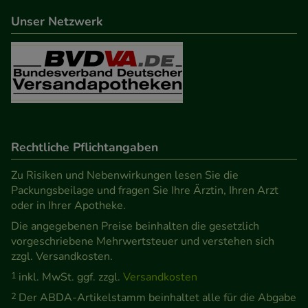
beispielsweise für die Wiedererkennung des
Unser Netzwerk
Besuchers oder unsere Seite an bevorzugte
Verhaltensweisen (z.B. Spracheinstellung)
anzupassen. Komfort-Cookies ermöglichen es uns
auch auf Ihre Bedürfnisse zugeschrittene Inhalte
anzuzeigen und unser Partnerprogramm zu
betreiben.
Rechtliche Pflichtangaben
Statistik & Tracking:
Hierüber lassen sich
Informationen über die Art und Weise der Nutzung
Zu Risiken und Nebenwirkungen lesen Sie die
Packungsbeilage und fragen Sie Ihre Ärztin, Ihren Arzt
unserer Website sammeln, mit deren Hilfe wir
oder in Ihrer Apotheke.
unsere Website weiter für Sie optimieren können,
Die angegebenen Preise beinhalten die gesetzlich
den Inhalt auf unserer Website aber auch die
vorgeschriebene Mehrwertsteuer und verstehen sich
Werbung auf Drittseiten möglichst relevant für Sie
zzgl. Versandkosten.
zu gestalten. Bitte beachten Sie, dass Daten hierfür
1
inkl. MwSt. ggf. zzgl.
Versandkosten
teilweise an Dritte wie z.B. Google oder soziale
2
Der ABDA-Artikelstamm beinhaltet alle für die Abgabe
Medien übertragen werden.