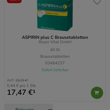
ASPIRIN plus C Brausetabletten
Bayer Vital GmbH
40
St
Brausetabletten
03464237
Sofort lieferbar
AVP
:
23,79 €
²
0,44 €
pro 1 Stk
17,47 €
¹