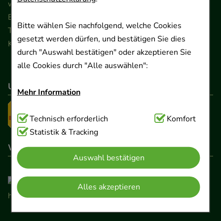
www.ApoSalis.de
· E-Mail:
info@ApoSalis.de
Ernst-August-Platz 2 · 30159 Hannover
Bitte wählen Sie nachfolgend, welche Cookies
Telefon 0511 89 71 80 0 · Fax 0511 89 71 80 11
gesetzt werden dürfen, und bestätigen Sie dies
Kontaktformular
durch "Auswahl bestätigen" oder akzeptieren Sie
alle Cookies durch "Alle auswählen":
Unser Versanddienstleister
Mehr Information
Technisch Notwendig:
Technisch erforderlich
Hierbei handelt es sich um
Komfort
Cookies, die für die Grundfunktionen unserer
Statistik & Tracking
Website notwendig sind (z.B. Navigation,
Wir sind hier gelistet
Auswahl bestätigen
Warenkorb, Kundenkonto), weshalb auf diese nicht
verzichtet werden kann.
Alles akzeptieren
Komfort:
Diese Cookies werden genutzt um das
Einkaufserlebnis noch ansprechender zu gestalten,